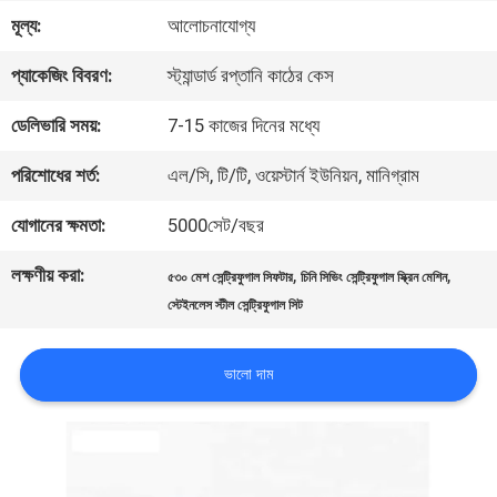
মূল্য:
আলোচনাযোগ্য
কারখানা
প্যাকেজিং বিবরণ:
স্ট্যান্ডার্ড রপ্তানি কাঠের কেস
ভ্রমণ
ডেলিভারি সময়:
7-15 কাজের দিনের মধ্যে
মান
পরিশোধের শর্ত:
এল/সি, টি/টি, ওয়েস্টার্ন ইউনিয়ন, মানিগ্রাম
নিয়ন্ত্রণ
যোগানের ক্ষমতা:
5000সেট/বছর
লক্ষণীয় করা:
,
,
৫৩০ মেশ সেন্ট্রিফুগাল সিফটার
চিনি সিভিং সেন্ট্রিফুগাল স্ক্রিন মেশিন
যোগাযোগ
স্টেইনলেস স্টীল সেন্ট্রিফুগাল সিট
করুন
ভালো দাম
উদ্ধৃতির
জন্য