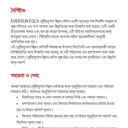
বৈশিষ্ট্যঃ
EVERSUN EQLS সেন্ট্রিফুগাল স্ক্রিন মেশিন একটি অত্যন্ত দক্ষ সিফটিং সরঞ্জাম যা
সূক্ষ্ম পাউডার এবং কণা আলাদা এবং স্ক্রিনিংয়ের জন্য ডিজাইন করা হয়েছে।এটি একটি
চিত্তাকর্ষক ক্ষমতা এবং কম শব্দ মাত্রা উপলব্ধ, এটি বিভিন্ন অ্যাপ্লিকেশনের জন্য
উপযুক্ত করে তোলে। সিটারটির মাত্রা আপনার সঠিক প্রয়োজনীয়তা অনুযায়ী
কাস্টমাইজ করা যায়।
এই সেন্ট্রিফুগাল স্ক্রিন মেশিনটি উচ্চমানের উপাদান দিয়ে তৈরি এবং ব্যবহারকারী-বান্ধব
বৈশিষ্ট্যগুলির সাথে ডিজাইন করা হয়েছে, যা এটি পরিচালনা এবং রক্ষণাবেক্ষণ করা সহজ
করে তোলে।সেন্ট্রিফুগাল স্ক্রিন মেশিন সূক্ষ্ম গুঁড়া এবং কণার দক্ষ পৃথকীকরণ এবং স্ক্রিনিং
জন্য আদর্শ.
সহায়তা ও সেবা:
আমরা আমাদের সেন্ট্রিফুগাল স্ক্রিন মেশিনের জন্য প্রযুক্তিগত সহায়তা এবং পরিষেবা
সরবরাহ করি। আমাদের প্রযুক্তিগত সহায়তার মধ্যে রয়েছেঃ
সিফটারের সাথে যে কোন সমস্যা বা সমস্যা নির্ণয় এবং সমস্যা সমাধান।
রক্ষণাবেক্ষণ সেবা প্রদান এবং কিভাবে সিফটারকে কার্যকরভাবে চালিয়ে যাওয়া
যায় সে বিষয়ে পরামর্শ প্রদান।
কিভাবে সঠিকভাবে সিটার ব্যবহার করা যায় সে বিষয়ে প্রযুক্তিগত পরামর্শ এবং
নির্দেশনা প্রদান করা।