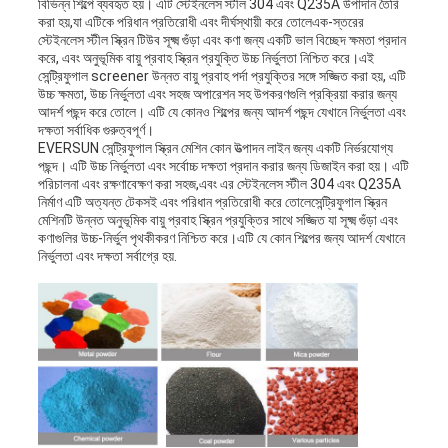
বিভিন্ন শিল্পে ব্যবহৃত হয়। এটি স্টেইনলেস স্টীল 304 এবং Q235A উপাদান তৈরি
করা হয়,যা এটিকে পরিধান প্রতিরোধী এবং দীর্ঘস্থায়ী করে তোলেএক-স্তরের
স্টেইনলেস স্টীল স্ক্রিন টিউব সূক্ষ্ম গুঁড়া এবং কণা জন্য একটি ভাল বিচ্ছেদ ক্ষমতা প্রদান
করে, এবং অনুভূমিক বায়ু প্রবাহ স্ক্রিন প্রযুক্তি উচ্চ নির্ভুলতা নিশ্চিত করে।এই
সেন্ট্রিফুগাল screener উন্নত বায়ু প্রবাহ পর্দা প্রযুক্তির সঙ্গে সজ্জিত করা হয়, এটি
উচ্চ ক্ষমতা, উচ্চ নির্ভুলতা এবং সহজ অপারেশন সহ উপকরণগুলি প্রক্রিয়া করার জন্য
আদর্শ পছন্দ করে তোলে। এটি যে কোনও শিল্পের জন্য আদর্শ পছন্দ যেখানে নির্ভুলতা এবং
দক্ষতা সর্বাধিক গুরুত্বপূর্ণ।
EVERSUN সেন্ট্রিফুগাল স্ক্রিন মেশিন কোন উত্পাদন লাইন জন্য একটি নির্ভরযোগ্য
পছন্দ। এটি উচ্চ নির্ভুলতা এবং সর্বোচ্চ দক্ষতা প্রদান করার জন্য ডিজাইন করা হয়। এটি
পরিচালনা এবং রক্ষণাবেক্ষণ করা সহজ,এবং এর স্টেইনলেস স্টীল 304 এবং Q235A
নির্মাণ এটি অত্যন্ত টেকসই এবং পরিধান প্রতিরোধী করে তোলেসেন্ট্রিফুগাল স্ক্রিন
মেশিনটি উন্নত অনুভূমিক বায়ু প্রবাহ স্ক্রিন প্রযুক্তির সাথে সজ্জিত যা সূক্ষ্ম গুঁড়া এবং
কণাগুলির উচ্চ-নির্ভুল পৃথকীকরণ নিশ্চিত করে।এটি যে কোন শিল্পের জন্য আদর্শ যেখানে
নির্ভুলতা এবং দক্ষতা সর্বাগ্রে হয়.