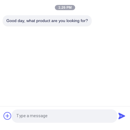
Screening Machine Air-flow Sorting Machine
1:26 PM
সরল অপারেশন এবং রক্ষণাবেক্ষণ বায়ু প্রবাহের সাথে সেন্ট্রিফুগাল সিফটার রাসায়নিক প্রকৌশল
Good day, what product are you looking for?
শিল্পে অতি সূক্ষ্ম পাউডার শ্রেণীবিভাগের জন্য সিফটার
সব
স্পন্দনশীল স্ক্রিনিং মেশিন
গিটারি স্ক্রিনিং মেশিন
টাম্বল স্ক্রিনিং মেশিন
বাল্ক ব্যাগ আনলোডার
ভ্যাকুয়াম কনভেয়র সিস্টেম
রিবন ব্লেন্ডার মেশিন
গুঁড়ো সিভিং মেশিন
পাল্ভারাইজার গ্রাইন্ডার মেশিন
উদ্ধৃতির জন্য আবেদন