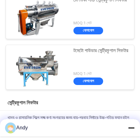
টেপিওকা স্টার্চ সেন্ট্রিফুগাল সিফটার
MOQ:1 সেট
যোগাযোগ
টমেটো পাউডার সেন্ট্রিফুগাল সিফটার
MOQ:1 সেট
যোগাযোগ
সেন্ট্রিফুগাল সিফটার
খাদ্য ও রাসায়নিক শিল্পে সূক্ষ্ম কণা সংগ্রহের জন্য বায়ু-প্রবাহ সিফ্টারে উচ্চ-গতির ফ্যান হুইল
এবং সেন্ট্রিফুগাল ফোর্স
Andy
Stainless Steel Explosion-proof Air-flow Sieve Powder