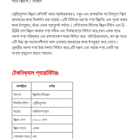
স্তর স্ক্রিনিং / বিচ্ছেদ
সেন্ট্রিফুগাল স্ক্রিন মেশিনটি খাদ্য প্রক্রিয়াকরণ, ওষুধ এবং রাসায়নিক সহ বিস্তৃত শিল্পে
ব্যবহারের জন্য ডিজাইন করা হয়েছে।এটি বিভিন্ন ধরণের পণ্য স্ক্রিনিং এবং পৃথক করার
জন্য উপযুক্ত, গুঁড়ো থেকে গ্রানুলেট পর্যন্ত। স্টেইনলেস স্টিলের স্ক্রিন টিউব এবং 5-
500 মেশ স্ক্রিন আকার পণ্য সঠিক এবং নির্ভরযোগ্য নিশ্চিত করে,যখন একক স্তর
নকশা পণ্য পরিষ্কার এবং রক্ষণাবেক্ষণ সহজ নিশ্চিত করে. অতিরিক্তভাবে, কম শব্দ স্তর
এটি উচ্চ শব্দ সংবেদনশীলতা সঙ্গে এলাকায় ব্যবহারের জন্য উপযুক্ত করে তোলে।
কেন্দ্রীয় নকশা পণ্য উচ্চ দক্ষতা নিশ্চিত করে,এটি দ্রুত এবং সহজে পণ্য একটি বড়
সংখ্যা হ্যান্ডেল করতে পারবেন.
টেকনিক্যাল প্যারামিটারঃ
সম্পত্তি
বর্ণনা
ফাংশন
স্ক্রিনিং/বিচ্ছেদ
সিফটার টাইপ
সেন্ট্রিফুগাল
মাত্রা
ব্যক্তিগতকৃত
স্ক্রিন মেশ
৫-৫০০ মেশ
স্ক্রিন স্তর
একক
গোলমাল স্তর
কম