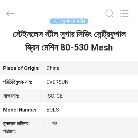
EVERSUN
Machinery
(Henan)
Co.,
সেন্ট্রিফুগাল সিফটার
Ltd.
All
স্টেইনলেস স্টীল সুগার সিভিং সেন্ট্রিফুগাল
বাড়ি
Rights
Reserved.
স্ক্রিন মেশিন 80-530 Mesh
পণ্য
Place of Origin:
China
VR
পরিচিতিমুলক নাম:
EVERSUN
প্রদর্শন
সাক্ষ্যদান:
ISO, CE
Model Number:
EQLS
আমাদের
ন্যূনতম চাহিদার
1 সেট
সম্পর্কে
পরিমাণ: