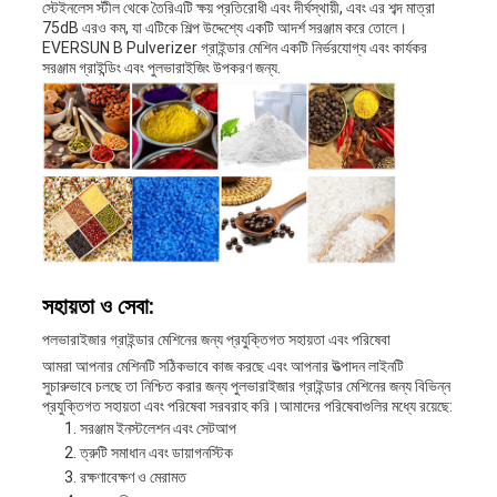
স্টেইনলেস স্টীল থেকে তৈরিএটি ক্ষয় প্রতিরোধী এবং দীর্ঘস্থায়ী, এবং এর শব্দ মাত্রা
75dB এরও কম, যা এটিকে শিল্প উদ্দেশ্যে একটি আদর্শ সরঞ্জাম করে তোলে।
EVERSUN B Pulverizer গ্রাইন্ডার মেশিন একটি নির্ভরযোগ্য এবং কার্যকর
সরঞ্জাম গ্রাইন্ডিং এবং পুলভারাইজিং উপকরণ জন্য.
সহায়তা ও সেবা:
পলভারাইজার গ্রাইন্ডার মেশিনের জন্য প্রযুক্তিগত সহায়তা এবং পরিষেবা
আমরা আপনার মেশিনটি সঠিকভাবে কাজ করছে এবং আপনার উত্পাদন লাইনটি
সুচারুভাবে চলছে তা নিশ্চিত করার জন্য পুলভারাইজার গ্রাইন্ডার মেশিনের জন্য বিভিন্ন
প্রযুক্তিগত সহায়তা এবং পরিষেবা সরবরাহ করি।আমাদের পরিষেবাগুলির মধ্যে রয়েছে:
সরঞ্জাম ইনস্টলেশন এবং সেটআপ
ত্রুটি সমাধান এবং ডায়াগনস্টিক
রক্ষণাবেক্ষণ ও মেরামত