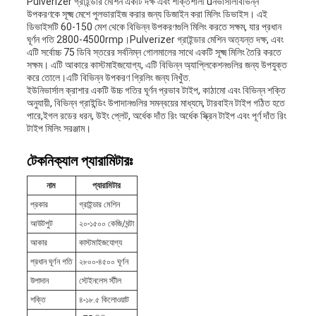
Pulverizer গ্রাইন্ডার মেশিন একটি দক্ষ এবং শক্তিশালী u
নভার্সাল
বিভিন্ন
উপকরণকে সূক্ষ্ম মেশে পুলভারাইজ করার জন্য ডিজাইন করা মিলিং ডিভাইস। এই
ডিভাইসটি 60-150 মেশ থেকে বিভিন্ন উপকরণগুলি মিলিং করতে সক্ষম, যার প্রধান
ঘূর্ণন গতি 2800-4500rmp।Pulverizer গ্রাইন্ডার মেশিন অত্যন্ত দক্ষ, এবং
এটি সর্বোচ্চ 75 ডিবি স্তরের সর্বনিম্ন গোলমালের সাথে একটি সূক্ষ্ম মিলিং তৈরি করতে
সক্ষম। এটি আকারে কাস্টমাইজযোগ্য, এটি বিভিন্ন অ্যাপ্লিকেশনগুলির জন্য উপযুক্ত
করে তোলে।এটি বিভিন্ন উপকরণ গ্রিলিং জন্য নিখুঁত.
ইউনিভার্সাল ক্রাশার একটি উচ্চ গতির ঘূর্ণন প্রভাব টাইপ, কাঠামো এবং বিভিন্ন শক্তি
অনুযায়ী, বিভিন্ন গ্রাইন্ডিং উপাদানগুলির সমন্বয়ের মাধ্যমে, টারবাইন টাইপ গঠিত হতে
পারে,ইগল রডের ধরন, উইং প্লেট, অর্ধেক দাঁত রিং অর্ধেক স্ক্রিন টাইপ এবং পূর্ণ দাঁত রিং
টাইপ মিলিং সরঞ্জাম।
টেকনিক্যাল প্যারামিটারঃ
নাম
প্যারামিটার
প্রকার
গ্রাইন্ডার মেশিন
আউটপুট
২০-১৫০০ কেজি/ঘন্টা
আকার
কাস্টমাইজযোগ্য
প্রধান ঘূর্ণন গতি
২৮০০-৪৫০০ ঘূর্ণন
উপাদান
স্টেইনলেস স্টীল
শক্তি
৪-১৮.৫ কিলোওয়াট