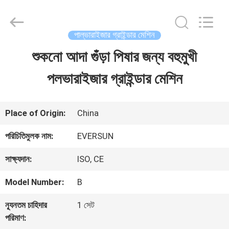
EVERSUN
Machinery
(Henan)
Co.,
পাল্ভারাইজার গ্রাইন্ডার মেশিন
Ltd.
All
শুকনো আদা গুঁড়া পিষার জন্য বহুমুখী
বাড়ি
Rights
Reserved.
পলভারাইজার গ্রাইন্ডার মেশিন
পণ্য
Place of Origin:
China
VR
পরিচিতিমুলক নাম:
EVERSUN
প্রদর্শন
সাক্ষ্যদান:
ISO, CE
Model Number:
B
আমাদের
ন্যূনতম চাহিদার
1 সেট
সম্পর্কে
পরিমাণ: