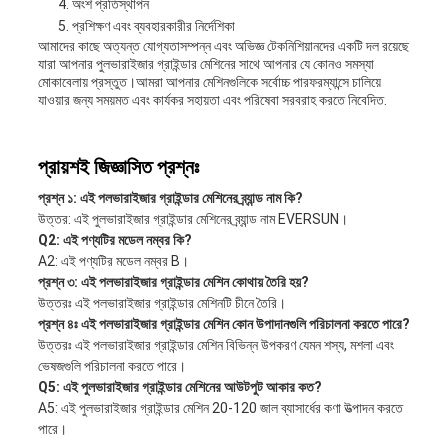
অংশ প্রতিস্থাপন
প্রশিক্ষণ এবং ব্যবহারকারীর নির্দেশিকা
আমাদের কাছে অত্যন্ত যোগ্যতাসম্পন্ন এবং অভিজ্ঞ টেকনিশিয়ানদের একটি দল রয়েছে
যারা আপনার পুলভারাইজার গ্রাইন্ডার মেশিনের সাথে আপনার যে কোনও সমস্যা
মোকাবেলায় প্রস্তুত।আমরা আপনার মেশিনগুলিকে সর্বোচ্চ পারফরম্যান্সে চালিয়ে
যাওয়ার জন্য সময়মত এবং কার্যকর সহায়তা এবং পরিষেবা সরবরাহ করতে নিবেদিত.
প্রায়শই জিজ্ঞাসিত প্রশ্নঃ
প্রশ্ন ১: এই পলভারাইজার গ্রাইন্ডার মেশিনের ব্র্যান্ড নাম কি?
উত্তর: এই পুলভারাইজার গ্রাইন্ডার মেশিনের ব্র্যান্ড নাম EVERSUN।
Q2: এই পণ্যটির মডেল নম্বর কি?
A2: এই পণ্যটির মডেল নম্বর B।
প্রশ্ন ৩: এই পলভারাইজার গ্রাইন্ডার মেশিন কোথায় তৈরি হয়?
উত্তরঃ এই পলভারাইজার গ্রাইন্ডার মেশিনটি চীনে তৈরি।
প্রশ্ন ৪ঃ এই পলভারাইজার গ্রাইন্ডার মেশিন কোন উপাদানগুলি পরিচালনা করতে পারে?
উত্তরঃ এই পলভারাইজার গ্রাইন্ডার মেশিন বিভিন্ন উপকরণ যেমন শস্য, মশলা এবং
ভেষজগুলি পরিচালনা করতে পারে।
Q5: এই পুলভারাইজার গ্রাইন্ডার মেশিনের আউটপুট আকার কত?
A5: এই পুলভারাইজার গ্রাইন্ডার মেশিন 20-120 জাল ব্যাসার্ধের কণা উত্পাদন করতে
পারে।