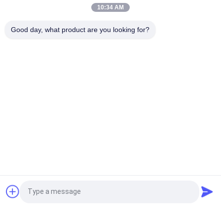
10:34 AM
রাসায়নিক চিকিৎসা ও খাদ্য শিল্পে ক্ষয় করার জন্য উন্নত পুলভারাইজার গ্রাইন্ডার মেশিন
Good day, what product are you looking for?
ইউনিভার্সাল ক্রাশার উপাদান হ্রাস এবং সম্পদ ব্যবহারের জন্য অপরিহার্য সরঞ্জাম
সব
স্পন্দনশীল স্ক্রিনিং মেশিন
গিটারি স্ক্রিনিং মেশিন
টাম্বল স্ক্রিনিং মেশিন
বাল্ক ব্যাগ আনলোডার
ভ্যাকুয়াম কনভেয়র সিস্টেম
রিবন ব্লেন্ডার মেশিন
গুঁড়ো সিভিং মেশিন
পাল্ভারাইজার গ্রাইন্ডার মেশিন
উদ্ধৃতির জন্য আবেদন