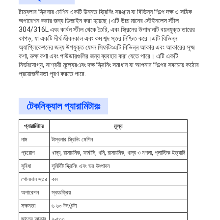
টাম্বলার স্ক্রিনার মেশিন একটি উন্নত স্ক্রিনিং সরঞ্জাম যা বিভিন্ন শিল্পে দক্ষ ও সঠিক
অপারেশন করার জন্য ডিজাইন করা হয়েছে।এটি উচ্চ মানের স্টেইনলেস স্টীল
304/316L এবং কার্বন স্টীল থেকে তৈরি, এবং স্ক্রিনের উপাদানটি বয়নযুক্ত তারের
কাপড়, যা একটি দীর্ঘ জীবনকাল এবং কম শব্দ স্তর নিশ্চিত করে।এটি বিভিন্ন
অ্যাপ্লিকেশনের জন্য উপযুক্ত যেমন সিফটিংএটি বিভিন্ন আকার এবং আকারের সূক্ষ্ম
কণা, রুক্ষ কণা এবং পাউডারগুলির জন্য ব্যবহার করা যেতে পারে। এটি একটি
নির্ভরযোগ্য, সাশ্রয়ী মূল্যেরএবং দক্ষ স্ক্রিনিং সমাধান যা আপনার শিল্পের সবচেয়ে কঠোর
প্রয়োজনীয়তা পূরণ করতে পারে.
টেকনিক্যাল প্যারামিটারঃ
প্যারামিটার
মূল্য
নাম
টাম্বলার স্ক্রিনিং মেশিন
প্রয়োগ
খাদ্য, রাসায়নিক, ফার্মাসি, খনি, রাসায়নিক, খাদ্য ও মশলা, প্লাস্টিক ইত্যাদি
সুবিধা
সুনির্দিষ্ট স্ক্রিনিং এবং ভর উৎপাদন
গোলমাল স্তর
কম
অপারেশন
স্বয়ংক্রিয়
সক্ষমতা
৬-৬০ টন/ঘন্টা
জালের আকার
২-৫০০