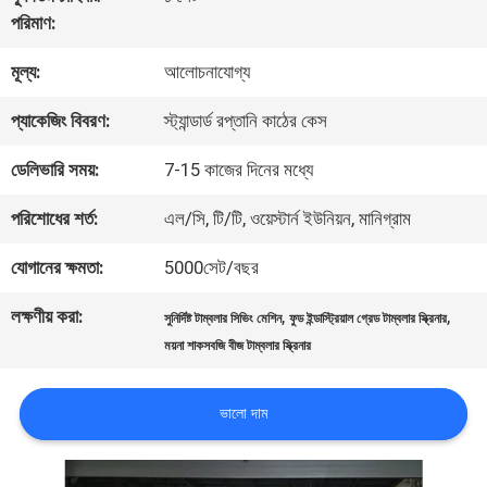
পরিমাণ:
কারখানা
মূল্য:
আলোচনাযোগ্য
ভ্রমণ
প্যাকেজিং বিবরণ:
স্ট্যান্ডার্ড রপ্তানি কাঠের কেস
মান
ডেলিভারি সময়:
7-15 কাজের দিনের মধ্যে
নিয়ন্ত্রণ
পরিশোধের শর্ত:
এল/সি, টি/টি, ওয়েস্টার্ন ইউনিয়ন, মানিগ্রাম
যোগানের ক্ষমতা:
5000সেট/বছর
যোগাযোগ
লক্ষণীয় করা:
,
,
সুনির্দিষ্ট টাম্বলার সিভিং মেশিন
ফুড ইন্ডাস্ট্রিয়াল গ্রেড টাম্বলার স্ক্রিনার
করুন
ময়না শাকসবজি বীজ টাম্বলার স্ক্রিনার
উদ্ধৃতির
ভালো দাম
জন্য