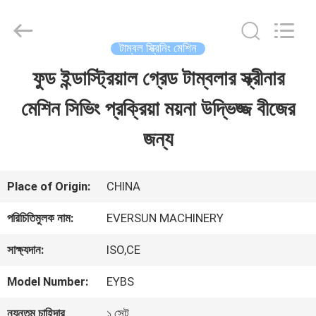
EVERSUN
Machinery
(Henan)
Co.,
টাম্বল স্ক্রিনিং মেশিন
Ltd.
All
ফুড ইন্ডাস্ট্রিয়াল গ্রেড টাম্বলার স্ক্রীনার
বাড়ি
Rights
Reserved.
মেশিন সিভিং প্রক্রিয়া ময়না উদ্ভিজ্জ বীজের
পণ্য
জন্য
VR
Place of Origin:
CHINA
প্রদর্শন
পরিচিতিমুলক নাম:
EVERSUN MACHINERY
সাক্ষ্যদান:
ISO,CE
আমাদের
Model Number:
EYBS
সম্পর্কে
ন্যূনতম চাহিদার
১ সেট