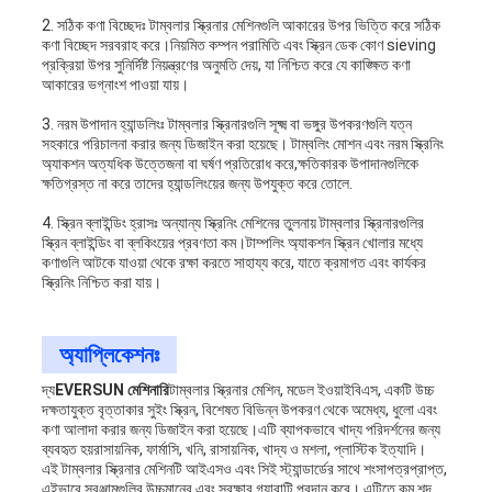
2. সঠিক কণা বিচ্ছেদঃ টাম্বলার স্ক্রিনার মেশিনগুলি আকারের উপর ভিত্তি করে সঠিক
কণা বিচ্ছেদ সরবরাহ করে।নিয়মিত কম্পন পরামিতি এবং স্ক্রিন ডেক কোণ sieving
প্রক্রিয়া উপর সুনির্দিষ্ট নিয়ন্ত্রণের অনুমতি দেয়, যা নিশ্চিত করে যে কাঙ্ক্ষিত কণা
আকারের ভগ্নাংশ পাওয়া যায়।
3. নরম উপাদান হ্যান্ডলিংঃ টাম্বলার স্ক্রিনারগুলি সূক্ষ্ম বা ভঙ্গুর উপকরণগুলি যত্ন
সহকারে পরিচালনা করার জন্য ডিজাইন করা হয়েছে। টাম্বলিং মোশন এবং নরম স্ক্রিনিং
অ্যাকশন অত্যধিক উত্তেজনা বা ঘর্ষণ প্রতিরোধ করে,ক্ষতিকারক উপাদানগুলিকে
ক্ষতিগ্রস্ত না করে তাদের হ্যান্ডলিংয়ের জন্য উপযুক্ত করে তোলে.
4. স্ক্রিন ব্লাইন্ডিং হ্রাসঃ অন্যান্য স্ক্রিনিং মেশিনের তুলনায় টাম্বলার স্ক্রিনারগুলির
স্ক্রিন ব্লাইন্ডিং বা ব্লকিংয়ের প্রবণতা কম।টাম্পলিং অ্যাকশন স্ক্রিন খোলার মধ্যে
কণাগুলি আটকে যাওয়া থেকে রক্ষা করতে সাহায্য করে, যাতে ক্রমাগত এবং কার্যকর
স্ক্রিনিং নিশ্চিত করা যায়।
অ্যাপ্লিকেশনঃ
দ্য
EVERSUN মেশিনারি
টাম্বলার স্ক্রিনার মেশিন, মডেল ইওয়াইবিএস, একটি উচ্চ
দক্ষতাযুক্ত বৃত্তাকার সুইং স্ক্রিন, বিশেষত বিভিন্ন উপকরণ থেকে অমেধ্য, ধুলো এবং
কণা আলাদা করার জন্য ডিজাইন করা হয়েছে।এটি ব্যাপকভাবে খাদ্য পরিদর্শনের জন্য
ব্যবহৃত হয়রাসায়নিক, ফার্মাসি, খনি, রাসায়নিক, খাদ্য ও মশলা, প্লাস্টিক ইত্যাদি।
এই টাম্বলার স্ক্রিনার মেশিনটি আইএসও এবং সিই স্ট্যান্ডার্ডের সাথে শংসাপত্রপ্রাপ্ত,
এইভাবে সরঞ্জামগুলির উচ্চমানের এবং সুরক্ষার গ্যারান্টি প্রদান করে। এটিতে কম শব্দ