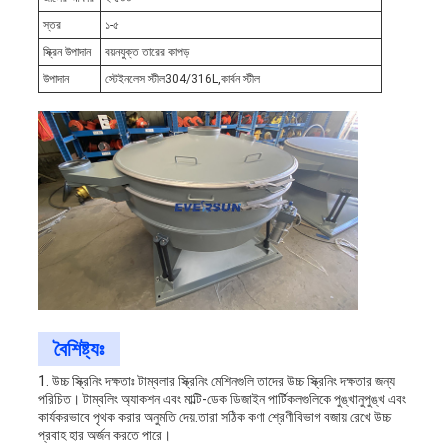
স্তর
১-৫
স্ক্রিন উপাদান
বয়নযুক্ত তারের কাপড়
উপাদান
স্টেইনলেস স্টীল304/316L,কার্বন স্টীল
বৈশিষ্ট্যঃ
1. উচ্চ স্ক্রিনিং দক্ষতাঃ টাম্বলার স্ক্রিনিং মেশিনগুলি তাদের উচ্চ স্ক্রিনিং দক্ষতার জন্য
পরিচিত। টাম্বলিং অ্যাকশন এবং মাল্টি-ডেক ডিজাইন পার্টিকলগুলিকে পুঙ্খানুপুঙ্খ এবং
কার্যকরভাবে পৃথক করার অনুমতি দেয়.তারা সঠিক কণা শ্রেণীবিভাগ বজায় রেখে উচ্চ
প্রবাহ হার অর্জন করতে পারে।