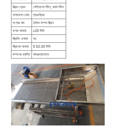
স্ক্রিন ফ্রেম
স্টেইনলেস স্টিল, কার্বন স্টিল
অপারেশন মোড
স্বয়ংক্রিয়
পণ্যের নাম
রৈখিক কম্পন স্ক্রিন
কণার আকার
≤20 মিমি
স্ক্রিনিং এলাকা
বড়
স্ক্রিনের আকার
0.02-20 মিমি
কম্পনের ব্যাপ্তি
সামঞ্জস্যযোগ্য