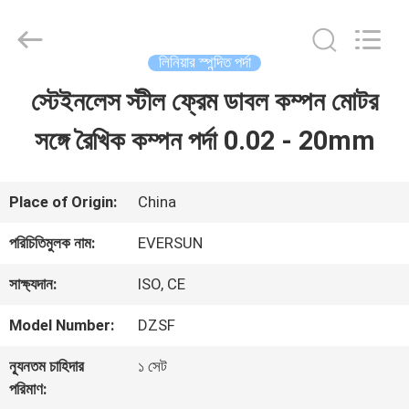
EVERSUN
Machinery
(Henan)
Co.,
লিনিয়ার স্পন্দিত পর্দা
Ltd.
All
স্টেইনলেস স্টীল ফ্রেম ডাবল কম্পন মোটর
বাড়ি
Rights
Reserved.
সঙ্গে রৈখিক কম্পন পর্দা 0.02 - 20mm
পণ্য
Place of Origin:
China
VR
পরিচিতিমুলক নাম:
EVERSUN
প্রদর্শন
সাক্ষ্যদান:
ISO, CE
Model Number:
DZSF
আমাদের
ন্যূনতম চাহিদার
১ সেট
সম্পর্কে
পরিমাণ: