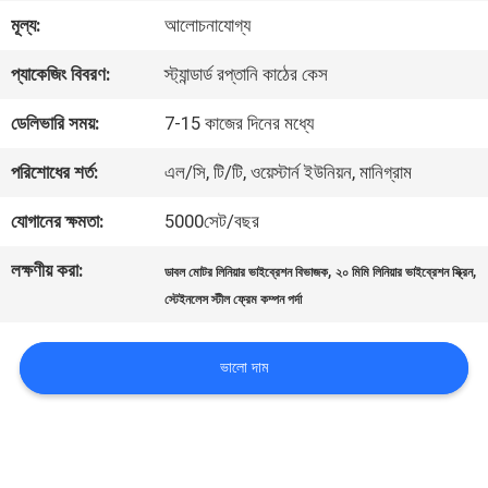
মূল্য:
আলোচনাযোগ্য
কারখানা
প্যাকেজিং বিবরণ:
স্ট্যান্ডার্ড রপ্তানি কাঠের কেস
ভ্রমণ
ডেলিভারি সময়:
7-15 কাজের দিনের মধ্যে
মান
পরিশোধের শর্ত:
এল/সি, টি/টি, ওয়েস্টার্ন ইউনিয়ন, মানিগ্রাম
নিয়ন্ত্রণ
যোগানের ক্ষমতা:
5000সেট/বছর
লক্ষণীয় করা:
,
,
ডাবল মোটর লিনিয়ার ভাইব্রেশন বিভাজক
২০ মিমি লিনিয়ার ভাইব্রেশন স্ক্রিন
যোগাযোগ
স্টেইনলেস স্টীল ফ্রেম কম্পন পর্দা
করুন
ভালো দাম
উদ্ধৃতির
জন্য