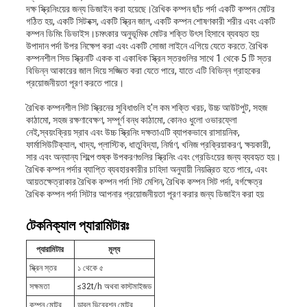
দক্ষ স্ক্রিনিংয়ের জন্য ডিজাইন করা হয়েছে।রৈখিক কম্পন ছাঁচ পর্দা একটি কম্পন মোটর
গঠিত হয়, একটি সিটবক্স, একটি স্ক্রিন জাল, একটি কম্পন শোষণকারী শরীর এবং একটি
কম্পন ডিমিং ডিভাইস।চমৎকার অনুভূমিক মোটর শক্তি উৎস হিসাবে ব্যবহৃত হয়
উপাদান পর্দা উপর নিক্ষেপ করা এবং একটি সোজা লাইনে এগিয়ে যেতে করতে. রৈখিক
কম্পনশীল সিভ স্ক্রিনটি একক বা একাধিক স্ক্রিন স্তরগুলির সাথে 1 থেকে 5 টি স্তর
বিভিন্ন আকারের জাল দিয়ে সজ্জিত করা যেতে পারে, যাতে এটি বিভিন্ন গ্রাহকের
প্রয়োজনীয়তা পূরণ করতে পারে।
রৈখিক কম্পনশীল সিট স্ক্রিনের সুবিধাগুলি হ'ল কম শক্তি খরচ, উচ্চ আউটপুট, সহজ
কাঠামো, সহজ রক্ষণাবেক্ষণ, সম্পূর্ণ বন্ধ কাঠামো, কোনও ধুলো ওভারফ্লো
নেই,স্বয়ংক্রিয় স্রাব এবং উচ্চ স্ক্রিনিং দক্ষতাএটি ব্যাপকভাবে রাসায়নিক,
ফার্মাসিউটিক্যাল, খাদ্য, প্লাস্টিক, ধাতুবিদ্যা, নির্মাণ, খনিজ প্রক্রিয়াকরণ, ক্ষয়কারী,
সার এবং অন্যান্য শিল্পে শুষ্ক উপকরণগুলির স্ক্রিনিং এবং গ্রেডিংয়ের জন্য ব্যবহৃত হয়।
রৈখিক কম্পন পর্দার ব্যাপ্তি ব্যবহারকারীর চাহিদা অনুযায়ী নিয়ন্ত্রিত হতে পারে, এবং
আয়তক্ষেত্রাকার রৈখিক কম্পন পর্দা সিট মেশিন, রৈখিক কম্পন সিট পর্দা, বর্গক্ষেত্র
রৈখিক কম্পন পর্দা সিটার আপনার প্রয়োজনীয়তা পূরণ করার জন্য ডিজাইন করা হয়
টেকনিক্যাল প্যারামিটারঃ
প্যারামিটার
মূল্য
স্ক্রিন স্তর
১ থেকে ৫
সক্ষমতা
≤32t/h অথবা কাস্টমাইজড
কম্পন মোটর
ডাবল ভিব্রেশন মোটর