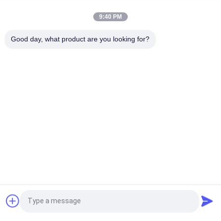
ধ্রুবক স্ক্রিনিং এবং স্থিতিশীল এবং অপারেশন কর্মক্ষমতা সঙ্গে উপাদান stratification
প্রদানকারী রৈখিক কম্পন পর্দা
9:40 PM
খাদ্য, রাসায়নিক এবং নির্মাণ সামগ্রীর অ্যাপ্লিকেশনগুলির জন্য স্ক্রিনিং এবং উপাদান
Good day, what product are you looking for?
পৃথকীকরণ সরবরাহকারী শক্তিশালী লিনিয়ার ভাইব্রেটিং স্ক্রিন
সব
স্পন্দনশীল স্ক্রিনিং মেশিন
গিটারি স্ক্রিনিং মেশিন
টাম্বল স্ক্রিনিং মেশিন
বাল্ক ব্যাগ আনলোডার
ভ্যাকুয়াম কনভেয়র সিস্টেম
রিবন ব্লেন্ডার মেশিন
গুঁড়ো সিভিং মেশিন
পাল্ভারাইজার গ্রাইন্ডার মেশিন
উদ্ধৃতির জন্য আবেদন