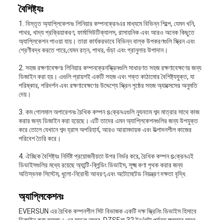
বৈশিষ্ট্যঃ
1. বিস্তৃত অ্যাপ্লিকেশনঃ লিনিয়ার কম্পন
ক্রেন
এর মাধ্যমে বিভিন্ন শিল্পে, যেমন খনি,
পাথর, খাদ্য প্রক্রিয়াকরণ, ফার্মাসিউটিক্যালস, রাসায়নিক এবং আরও অনেক কিছুতে
অ্যাপ্লিকেশন পাওয়া যায়। তারা কার্যকরভাবে বিভিন্ন বাল্ক উপকরণগুলি স্ক্রিন এবং
শ্রেণীবদ্ধ করতে পারে,যেমন রত্ন, পাথর, গুঁড়া এবং গ্রানুলার উপাদান।
2. সহজ রক্ষণাবেক্ষণঃ লিনিয়ার কম্পন
ক্রেন
স্ক্রিনগুলি সাধারণত সহজ রক্ষণাবেক্ষণের জন্য
ডিজাইন করা হয়। এগুলি প্রায়শই একটি সহজ এবং শক্ত কাঠামোর বৈশিষ্ট্যযুক্ত, যা
পরিষ্কার, পরিদর্শন এবং রক্ষণাবেক্ষণের উদ্দেশ্যে স্ক্রিন পৃষ্ঠের সহজ অ্যাক্সেসের অনুমতি
দেয়।
3. কম গোলমাল অপারেশনঃ রৈখিক কম্পন s
ক্রেন
এগুলি ন্যূনতম শব্দ মাত্রার সাথে কাজ
করার জন্য ডিজাইন করা হয়েছে। এটি তাদের এমন অ্যাপ্লিকেশনগুলির জন্য উপযুক্ত
করে তোলে যেখানে শব্দ হ্রাস অপরিহার্য, আরও আরামদায়ক এবং উত্পাদনশীল কাজের
পরিবেশ তৈরি করে।
4. ঐচ্ছিক বৈশিষ্ট্যঃ নির্দিষ্ট প্রয়োজনীয়তা উপর নির্ভর করে, রৈখিক কম্পন s
ক্রেন
এই
ডিভাইসগুলির মধ্যে রয়েছে অ্যান্টি-ব্লিন্ডিং ডিভাইস, সূক্ষ্ম কণা পৃথক করার জন্য
অতিস্বনক সিস্টেম, ধুলো-নিরোধী আবরণ,এবং অটোমেটেড নিয়ন্ত্রণ দক্ষতা বৃদ্ধি.
অ্যাপ্লিকেশনঃ
EVERSUN এর রৈখিক কম্পনশীল সিট বিভাজক একটি দক্ষ স্ক্রিনিং ডিভাইস হিসাবে