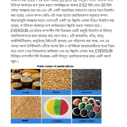
ডিজাইন করা হয়েছে। এর মডেল নম্বর, DZSF,যা 32 টন/ঘন্টা পর্যন্ত ক্ষমতার সাথে
বিভিন্ন আকারের কণা পৃথক করতে সক্ষমস্ক্রিনের আকার 0.02 মিমি থেকে 20 মিমি
পর্যন্ত সামঞ্জস্য করা যায় এবং এটি একটি স্বয়ংক্রিয় অপারেশন মোডের সাথে ডিজাইন
করা হয়েছে।ডাবল কম্পন মোটর এটা সহজ হাতের অ্যাপ্লিকেশন অনুসারে কম্পন
ফ্রিকোয়েন্সি সামঞ্জস্য করতে তোলেএটি একটি বড় স্ক্রিনিং এলাকা দিয়েও ডিজাইন করা
হয়েছে, যা বিভিন্ন আকারের কণা কার্যকরভাবে স্ক্রিনিং করতে সহায়তা করে।
EVERSUN এর রৈখিক কম্পনশীল সিট বিভাজক একটি বহুমুখী ডিভাইস যা বিভিন্ন
অ্যাপ্লিকেশনের জন্য ব্যবহার করা যেতে পারে। এটি রাসায়নিক, খনির, খাদ্য,
ফার্মাসিউটিক্যাল, ধাতুবিদ্যা,নির্মাণএটি ব্যবহার এবং পরিচালনা করা সহজ, এবং এর
অনন্য নকশা বৈশিষ্ট্যগুলি এটিকে অনেক শিল্প ও বাণিজ্যিক ব্যবহারকারীদের মধ্যে প্রিয়
করে তোলে।তার নির্ভরযোগ্য কর্মক্ষমতা এবং বড় স্ক্রিনিং এলাকা সঙ্গে, EVERSUN
লিনিয়ার কম্পনশীল সিট বিভাজক একটি বিস্তৃত অ্যাপ্লিকেশনের জন্য একটি আদর্শ
পছন্দ।