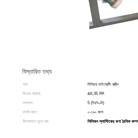
বিস্তারিত তথ্য
নাম:
লিনিয়ার ভাইব্রেটিং স্ক্রীন
ফিডের আকার:
&lt;35 মিমি
সক্ষমতা:
5 (টন/ঘণ্টা)
চালনি জাল:
০-১৯০ জাল
বিশেষভাবে তুলে ধরা:
সিলিকন প্লাস্টিকের কণা রৈখিক কম্পন