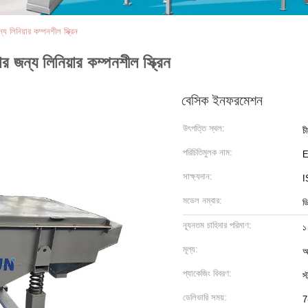
্য লিনিয়ার কম্পনশীল স্ক্রিন
ার জন্য লিনিয়ার কম্পনশীল স্ক্রিন
বেসিক ইনফরমেশন
উৎপত্তি স্থল:
চ
পরিচিতিমুলক নাম:
সাক্ষ্যদান:
I
মডেল নম্বার:
ড
ন্যূনতম চাহিদার পরিমাণ:
১
মূল্য:
আ
প্যাকেজিং বিবরণ:
স্
ডেলিভারি সময়:
7