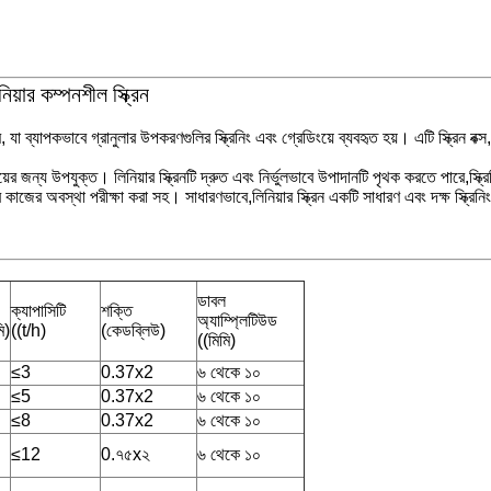
নিয়ার কম্পনশীল স্ক্রিন
, যা ব্যাপকভাবে গ্রানুলার উপকরণগুলির স্ক্রিনিং এবং গ্রেডিংয়ে ব্যবহৃত হয়। এটি স্ক্রিন বক্স
য়ের জন্য উপযুক্ত। লিনিয়ার স্ক্রিনটি দ্রুত এবং নির্ভুলভাবে উপাদানটি পৃথক করতে পারে,স্ক্
াজের অবস্থা পরীক্ষা করা সহ। সাধারণভাবে,লিনিয়ার স্ক্রিন একটি সাধারণ এবং দক্ষ স্ক্রিনিং স
ডাবল
ক্যাপাসিটি
শক্তি
অ্যাম্প্লিটিউড
ি)
((t/h)
(কেডব্লিউ)
((মিমি)
≤3
0.37x2
৬ থেকে ১০
≤5
0.37x2
৬ থেকে ১০
≤8
0.37x2
৬ থেকে ১০
≤12
0.৭৫x২
৬ থেকে ১০