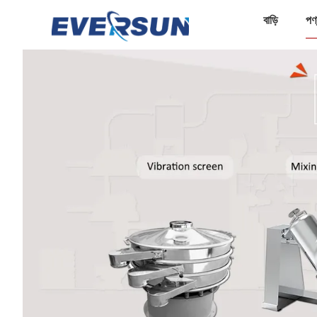
বাড়ি
পণ