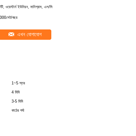
ি/টি, ওয়েস্টার্ন ইউনিয়ন, মানিগ্রাম, এল/সি
000সেট/বছর
এখন যোগাযোগ
1~5 স্তর
4 মিমি
3-5 মিমি
কাঠের পর্দা