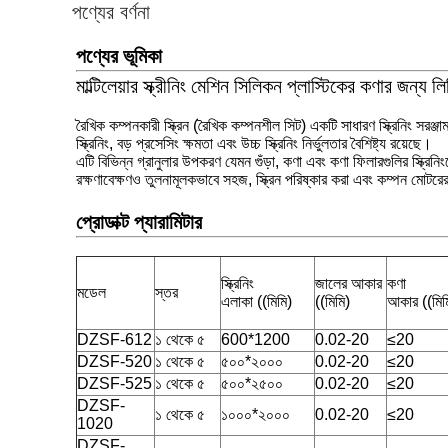
পণ্যের বর্ণনা
পণ্যের ভূমিকা
মাল্টিলেয়ার স্ক্রীনিং মেশিন সিলিকন প্লাস্টিকের কণার জন্য লি
রৈখিক কম্পনকারী স্ক্রিন (রৈখিক কম্পনশীল সিট) একটি সাধারণ স্ক্রিনিং সরঞ্জাম
স্ক্রিনিং, বড় প্রসেসিং ক্ষমতা এবং উচ্চ স্ক্রিনিং নির্ভুলতার বৈশিষ্ট্য রয়েছে।
এটি বিভিন্ন গ্রানুলার উপকরণ যেমন গুঁড়া, কণা এবং কণা ফিলারগুলির স্ক্রিনিং
রক্ষণাবেক্ষণও তুলনামূলকভাবে সহজ, স্ক্রিন পরিষ্কার করা এবং কম্পন মোটরের ক
প্রোডাক্ট প্যারামিটার
স্ক্রিনিং
জালের আকার
কণা
মডেল
স্তর
এলাকা ((মিমি)
((মিমি)
আকার ((মিম
DZSF-612
১ থেকে ৫
600*1200
0.02-20
≤20
DZSF-520
১ থেকে ৫
৫০০*২০০০
0.02-20
≤20
DZSF-525
১ থেকে ৫
৫০০*২৫০০
0.02-20
≤20
DZSF-
১ থেকে ৫
১০০০*২০০০
0.02-20
≤20
1020
DZSF-