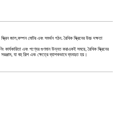
, স্ক্রিন জাল,কম্পন মোটর এবং সমর্থন গঠন. রৈখিক স্ক্রিনের উচ্চ দক্ষতা
রিনিং কার্যকারিতা এবং পণ্যের গুণমান উন্নত করাএকই সময়ে, রৈখিক স্ক্রিনের
রঞ্জাম, যা বহু শিল্প এবং ক্ষেত্রে ব্যাপকভাবে ব্যবহৃত হয়।