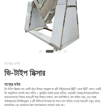
গোপনীয়তা
নীতি
পণ্যের বর্ণনা
ভি-টাইপ মিক্সার
পণ্যের বর্ণনা
ভি-টাইপ মিক্সার হল একটি গুঁড়া মিশ্রণ সরঞ্জাম যা দুটি সিলিন্ডারকে 80° থেকে 90° কোণে একটি
ভি আকৃতিতে ঢালাই করে গঠিত। কেন্দ্রীয় শ্যাফ্ট দ্বারা চালিত, গহ্বরটি ঘোরায়,উপকরণগুলিকে
কনভেকশনের শিকার করেএটি উচ্চ মিশ্রণ দক্ষতা, কম অবশিষ্টাংশ, কম শক্তি খরচ এবং সহজ
পরিষ্কারের বৈশিষ্ট্যযুক্ত।এটি বিভিন্ন উপকরণের সাথে খাপ খাইয়ে নেওয়া যায়এটি ওষুধ, খাদ্য,
রাসায়নিক এবং অন্যান্য শিল্পে ব্যাপকভাবে প্রয়োগ করা হয়।