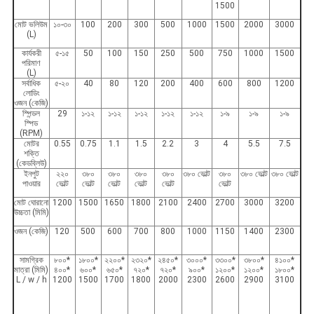
1500
মোট ভলিউম
১০-৩০
100
200
300
500
1000
1500
2000
3000
(L)
কার্যকরী
৫-১৫
50
100
150
250
500
750
1000
1500
পরিমাণ
(L)
সর্বাধিক
৫-২০
40
80
120
200
400
600
800
1200
লোডিং
ওজন (কেজি)
স্পিন্ডল
29
১-১২
১-১২
১-১২
১-১২
১-১২
১-৯
১-৯
১-৯
স্পিড
(RPM)
মোটর
0.55
0.75
1.1
1.5
2.2
3
4
5.5
7.5
শক্তি
(কেডব্লিউ)
ইনপুট
২২০
৩৮০
৩৮০
৩৮০
৩৮০
৩৮০ ভোল্ট
৩৮০
৩৮০ ভোল্ট
৩৮০ ভোল্ট
পাওয়ার
ভোল্ট
ভোল্ট
ভোল্ট
ভোল্ট
ভোল্ট
ভোল্ট
মোট ঘোরানো
1200
1500
1650
1800
2100
2400
2700
3000
3200
উচ্চতা (মিমি)
ওজন (কেজি)
120
500
600
700
800
1000
1150
1400
2300
সামগ্রিক
৮০০*
১৮০০*
২২০০*
২৩২০*
২৪৫০*
৩০০০*
৩৩০০*
৩৮০০*
৪১০০*
মাত্রা (মিমি)
৪০০*
৬০০*
৬৫০*
৭২০*
৭২০*
৯০০*
১২০০*
১২০০*
১৮০০*
L / w / h
1200
1500
1700
1800
2000
2300
2600
2900
3100