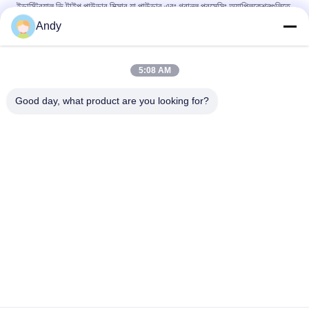
ইন্ডাস্ট্রিয়াল ভি টাইপ পাউডার মিক্সার যা পাউডার এবং গ্রানুল প্রসেসিং অ্যাপ্লিকেশনগুলিতে
স্বল্প মিশ্রণের সময় এবং উচ্চ অভিন্নতার জন্য ডিজাইন করা হয়েছে
Andy
খাদ্য ও রাসায়নিক শিল্পে শুকনো পাউডার মিশ্রণের জন্য ভি টাইপ পাউডার মিক্সার, মসৃণ
অভ্যন্তরীণ প্রাচীর এবং সহজে পরিষ্কার করার সুবিধা সহ
5:08 AM
ফার্মাসিউটিক্যাল এবং রাসায়নিক শিল্পের জন্য উচ্চ মিশ্রণ অভিন্নতা এবং কোন মৃত কোণ
Good day, what product are you looking for?
সব
স্পন্দনশীল স্ক্রিনিং মেশিন
গিটারি স্ক্রিনিং মেশিন
টাম্বল স্ক্রিনিং মেশিন
বাল্ক ব্যাগ আনলোডার
ভ্যাকুয়াম কনভেয়র সিস্টেম
রিবন ব্লেন্ডার মেশিন
গুঁড়ো সিভিং মেশিন
পাল্ভারাইজার গ্রাইন্ডার মেশিন