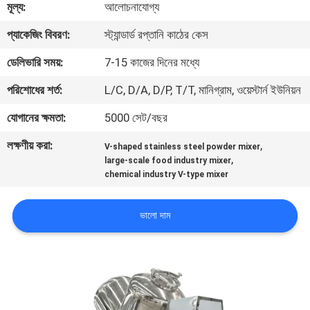
মূল্য:
আলোচনাযোগ্য
ভ্রমণ
প্যাকেজিং বিবরণ:
স্ট্যান্ডার্ড রপ্তানি কাঠের কেস
মান
ডেলিভারি সময়:
7-15 কাজের দিনের মধ্যে
নিয়ন্ত্রণ
পরিশোধের শর্ত:
L/C, D/A, D/P, T/T, মানিগ্রাম, ওয়েস্টার্ন ইউনিয়ন
যোগানের ক্ষমতা:
5000 সেট/বছর
যোগাযোগ
লক্ষণীয় করা:
,
করুন
V-shaped stainless steel powder mixer
,
large-scale food industry mixer
chemical industry V-type mixer
উদ্ধৃতির
ভালো দাম
জন্য
আবেদন
সাইটম্যাপ