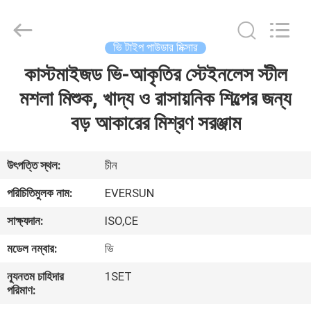
EVERSUN
Machinery
(Henan)
Co.,
Ltd.
ভি টাইপ পাউডার মিক্সার
All
Rights
Reserved.
কাস্টমাইজড ভি-আকৃতির স্টেইনলেস স্টীল
বাড়ি
মশলা মিশুক, খাদ্য ও রাসায়নিক শিল্পের জন্য
পণ্য
বড় আকারের মিশ্রণ সরঞ্জাম
VR
উৎপত্তি স্থল:
চীন
প্রদর্শন
পরিচিতিমুলক নাম:
EVERSUN
সাক্ষ্যদান:
ISO,CE
আমাদের
মডেল নম্বার:
ভি
সম্পর্কে
ন্যূনতম চাহিদার
1SET
পরিমাণ:
কারখানা