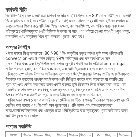
কার্যকরী নীতি
ভি-টাইপ মিক্সার হল একটি গুঁড়া মিশ্রণ সরঞ্জাম যা দুটি সিলিন্ডারকে 80° থেকে 90° কোণে একটি
ভি আকৃতিতে ঢালাই করে গঠিত। কেন্দ্রীয় শ্যাফ্ট দ্বারা চালিত, গহ্বরটি ঘোরায়,উপকরণগুলিকে
কনভেকশনের শিকার করেএটি উচ্চ মিশ্রণ দক্ষতা, কম অবশিষ্টাংশ, কম শক্তি খরচ এবং সহজ
পরিষ্কারের বৈশিষ্ট্যযুক্ত।এটি বিভিন্ন উপকরণের সাথে খাপ খাইয়ে নেওয়া যায়এটি ওষুধ, খাদ্য,
রাসায়নিক এবং অন্যান্য শিল্পে ব্যাপকভাবে প্রয়োগ করা হয়।
পণ্যের বৈশিষ্ট্য
- উচ্চ দক্ষতা মিশ্রণ কাঠামোঃ 80 °-90 ° ভি-আকৃতির গহ্বর নকশা ঘূর্ণন সময় শক্তিশালী
convection এবং উপাদান ছড়িয়ে, 99% অতিক্রম এবং কম অবশিষ্টাংশ সঙ্গে।
- কম শক্তি খরচ এবং স্থিতিশীল অপারেশনঃ কেন্দ্রীয় শ্যাফ্ট সমর্থন কাঠামো centrifugal
শক্তি প্রভাব হ্রাস, কম শক্তি খরচ আছে এবং অবিচ্ছিন্নভাবে কাজ করতে পারেন।
- বিস্তৃত-স্পেকট্রাম উপাদান অভিযোজনযোগ্যতাঃ গুঁড়া/গ্রানুলার উপকরণগুলির জন্য উপযুক্ত,
বিশেষত বড় ঘনত্বের পার্থক্য সহ উপকরণগুলি মিশ্রিত করতে ভাল, স্তরায়ন বা ক্যাকিংয়ের
প্রবণতা,এবং কেকিং ক্ষয় করার জন্য একটি উড়ন্ত ছুরি ডিভাইস দিয়ে সজ্জিত করা যেতে পারে.
- নমনীয় ফাংশন সম্প্রসারণঃ কিছু মডেল জ্বলনযোগ্য, বিস্ফোরক বা অক্সিডেশন সংবেদনশীল
উপকরণগুলির প্রয়োজনীয়তা পূরণের জন্য নিষ্ক্রিয় গ্যাস সুরক্ষা সমর্থন করে;
- সুবিধাজনক রক্ষণাবেক্ষণ এবং পরিষ্কারঃ স্টেইনলেস স্টিলের গহ্বরটি কোনও অন্ধ কোণ ছাড়াই
পোলিশ করা হয়েছে এবং জিএমপি মান পূরণ করে। এটি ভাঙ্গন এবং রক্ষণাবেক্ষণ করা
সহজ,ফার্মাসিউটিক্যালস এবং খাদ্যের মতো পরিস্থিতিতে উচ্চ স্বাস্থ্যকর প্রয়োজনীয়তার জন্য
এটি উপযুক্ত করে তোলে.
পণ্যের পরামিতি
মডেল
ভি-৩০
ভি-১০০
ভি-২০০
ভি-৩০০
ভি-৫০০
ভি-১০০০
V-
ভি-২০০০
ভি-৩০০০