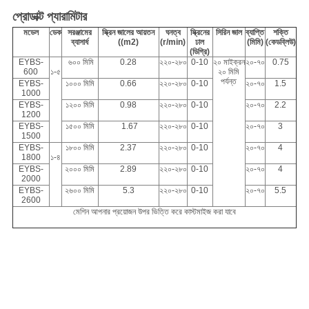
প্রোডাক্ট প্যারামিটার
মডেল
ডেক
সরঞ্জামের
স্ক্রিন জালের আয়তন
ঘনত্ব
স্ক্রিনের
সিরিন জাল
ব্যাপ্তি
শক্তি
ব্যাসার্ধ
((m2)
(r/min)
ঢাল
(মিমি)
(কেডব্লিউ)
(ডিগ্রি)
EYBS-
৬০০ মিমি
0.28
২২০-২৮০
0-10
২০ মাইক্রন
২০-৭০
0.75
600
১-৫
২০ মিমি
পর্যন্ত
EYBS-
১০০০ মিমি
0.66
২২০-২৮০
0-10
২০-৭০
1.5
1000
EYBS-
১২০০ মিমি
0.98
২২০-২৮০
0-10
২০-৭০
2.2
1200
EYBS-
১৫০০ মিমি
1.67
২২০-২৮০
0-10
২০-৭০
3
1500
EYBS-
১৮০০ মিমি
2.37
২২০-২৮০
0-10
২০-৭০
4
1800
১-৪
EYBS-
২০০০ মিমি
2.89
২২০-২৮০
0-10
২০-৭০
4
2000
EYBS-
২৬০০ মিমি
5.3
২২০-২৮০
0-10
২০-৭০
5.5
2600
মেশিন আপনার প্রয়োজন উপর ভিত্তি করে কাস্টমাইজ করা যাবে