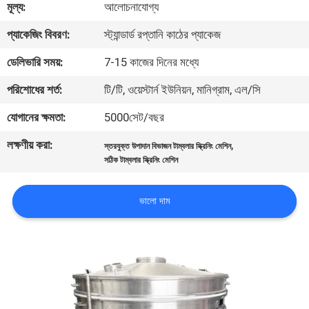
মূল্য:
আলোচনাযোগ্য
ভ্রমণ
প্যাকেজিং বিবরণ:
স্ট্যান্ডার্ড রপ্তানি কাঠের প্যাকেজ
মান
ডেলিভারি সময়:
7-15 কাজের দিনের মধ্যে
নিয়ন্ত্রণ
পরিশোধের শর্ত:
টি/টি, ওয়েস্টার্ন ইউনিয়ন, মানিগ্রাম, এল/সি
যোগানের ক্ষমতা:
5000সেট/বছর
যোগাযোগ
লক্ষণীয় করা:
,
করুন
স্তরযুক্ত উপাদান বিভাজন টাম্বলার স্ক্রিনিং মেশিন
সঠিক টাম্বলার স্ক্রিনিং মেশিন
উদ্ধৃতির
ভালো দাম
জন্য
আবেদন
সাইটম্যাপ