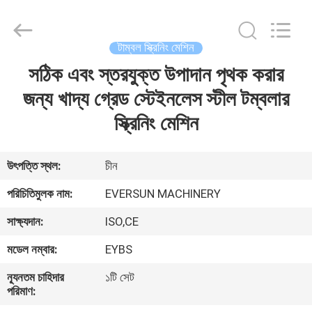
EVERSUN
Machinery
(Henan)
Co.,
Ltd.
টাম্বল স্ক্রিনিং মেশিন
All
Rights
Reserved.
সঠিক এবং স্তরযুক্ত উপাদান পৃথক করার
বাড়ি
জন্য খাদ্য গ্রেড স্টেইনলেস স্টীল টম্বলার
পণ্য
স্ক্রিনিং মেশিন
VR
উৎপত্তি স্থল:
চীন
প্রদর্শন
পরিচিতিমুলক নাম:
EVERSUN MACHINERY
সাক্ষ্যদান:
ISO,CE
আমাদের
মডেল নম্বার:
EYBS
সম্পর্কে
ন্যূনতম চাহিদার
১টি সেট
পরিমাণ:
কারখানা