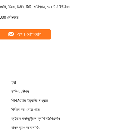
ল/সি, ডি/এ, ডি/পি, টি/টি, মানিগ্রাম, ওয়েস্টার্ন ইউনিয়ন
000 সেট/বছর
এখন যোগাযোগ
হ্যাঁ
ডাম্পিং স্টেশন
শিপিং/এয়ার ইত্যাদির মাধ্যমে
নির্বাচন করা যেতে পারে
কন্ট্রোল বক্স/কন্ট্রোল ক্যাবিনেট/পিএলসি
বাল্ক ব্যাগ আনলোডিং