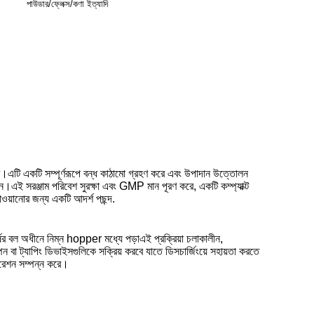
পাউডার/ফ্লেক্স/কণা ইত্যাদি
করে।এটি একটি সম্পূর্ণরূপে বন্ধ কাঠামো গ্রহণ করে এবং উপাদান উত্তোলন
াধান।এই সরঞ্জাম পরিবেশ সুরক্ষা এবং GMP মান পূরণ করে, একটি কম্প্যাক্ট
াওয়ানোর জন্য একটি আদর্শ পছন্দ.
ের বল অধীনে নিম্ন hopper মধ্যে পড়াএই প্রক্রিয়া চলাকালীন,
বা ট্যাপিং ডিভাইসগুলিকে সক্রিয় করবে যাতে ডিসচার্জিংয়ে সহায়তা করতে
পারেশন সম্পন্ন করে।