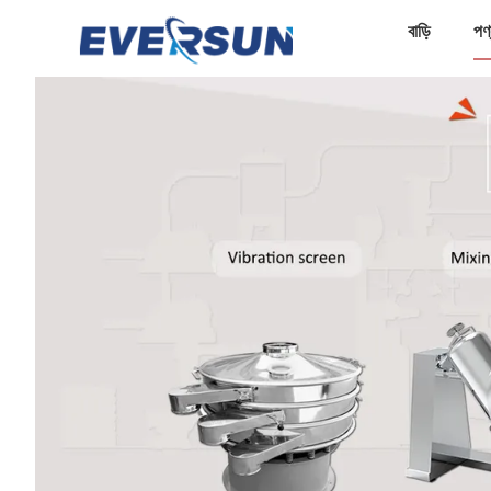
বাড়ি
পণ