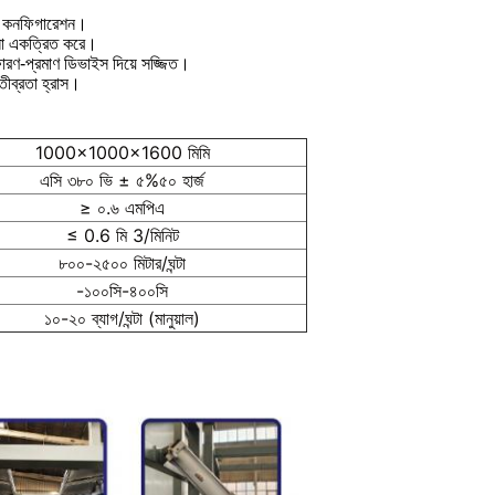
ীয় কনফিগারেশন।
ানো একত্রিত করে।
্ফোরণ-প্রমাণ ডিভাইস দিয়ে সজ্জিত।
তীব্রতা হ্রাস।
1000x1000x1600 মিমি
এসি ৩৮০ ভি ± ৫%৫০ হার্জ
≥ ০.৬ এমপিএ
≤ 0.6 মি 3/মিনিট
৮০০-২৫০০ মিটার/ঘন্টা
-১০০সি-৪০০সি
১০-২০ ব্যাগ/ঘন্টা (মানুয়াল)