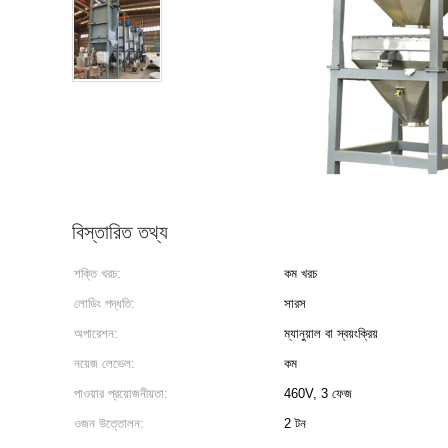
বিস্তারিত তথ্য
শক্তি খরচ:
কম খরচ
লোডিং পদ্ধতি:
সারস
অপারেশন:
ম্যানুয়াল বা স্বয়ংক্রিয়
নয়েজ লেভেল:
কম
পাওয়ার প্রয়োজনীয়তা:
460V, 3 ফেজ
ওজন উত্তোলন:
2 টন