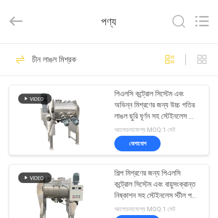
EVERSUN
Machinery
(Henan)
পণ্য
Co.,
Ltd.
All
Rights
Reserved.
বাড়ি
185
চীন লাঙল মিশ্রক
স্পন্দনশীল স্ক্রিনিং মেশিন
পণ্য
পিএলসি কন্ট্রোল সিস্টেম এবং
অভিন্ন মিশ্রণের জন্য উচ্চ গতির
VR
লাঙল ছুরি ঘূর্ণন সহ স্টেইনলেস স্টিল
প্রদর্শন
লাঙল মিশ্রক
আলোচনাযোগ্য MOQ:1 সেট
যোগাযোগ
84
আমাদের
শিল্প মিশ্রণের জন্য পিএলসি
সম্পর্কে
গিটারি স্ক্রিনিং মেশিন
কন্ট্রোল সিস্টেম এবং বায়ুসংক্রান্ত
নিষ্কাশন সহ স্টেইনলেস স্টীল পলু
মিশ্রণকারী
কারখানা
আলোচনাযোগ্য MOQ:1 সেট