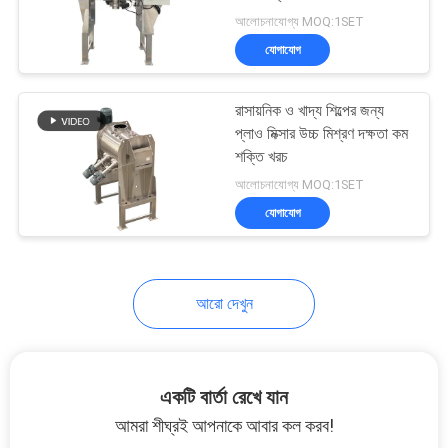
আলোচনাযোগ্য MOQ:1SET
গোপনীয়তা
যোগাযোগ
নীতি
131
রাসায়নিক ও খাদ্য শিল্পের জন্য
ভ্যাকুয়াম কনভেয়র সিস্টেম
প্লাও মিক্সার উচ্চ মিশ্রণ দক্ষতা কম
শক্তি খরচ
আলোচনাযোগ্য MOQ:1SET
যোগাযোগ
93
আরো দেখুন
রিবন ব্লেন্ডার মেশিন
একটি বার্তা রেখে যান
আমরা শীঘ্রই আপনাকে আবার কল করব!