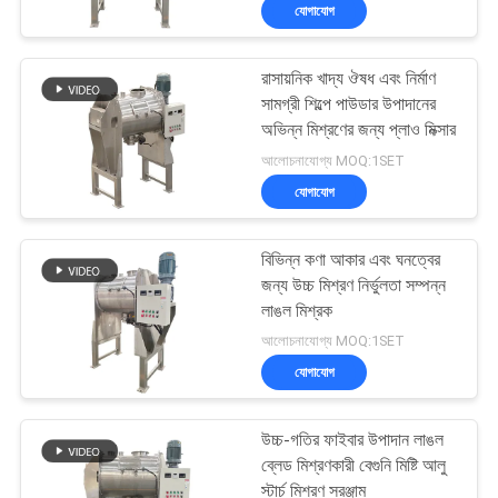
যোগাযোগ
ভ্রমণ
রাসায়নিক খাদ্য ঔষধ এবং নির্মাণ
মান
100
সামগ্রী শিল্পে পাউডার উপাদানের
নিয়ন্ত্রণ
অভিন্ন মিশ্রণের জন্য প্লাও মিক্সার
টাম্বল স্ক্রিনিং মেশিন
আলোচনাযোগ্য MOQ:1SET
যোগাযোগ
যোগাযোগ
করুন
বিভিন্ন কণা আকার এবং ঘনত্বের
জন্য উচ্চ মিশ্রণ নির্ভুলতা সম্পন্ন
উদ্ধৃতির
লাঙল মিশ্রক
179
আলোচনাযোগ্য MOQ:1SET
জন্য
যোগাযোগ
আবেদন
বাল্ক ব্যাগ আনলোডার
উচ্চ-গতির ফাইবার উপাদান লাঙল
সাইটম্যাপ
ব্লেড মিশ্রণকারী বেগুনি মিষ্টি আলু
স্টার্চ মিশ্রণ সরঞ্জাম