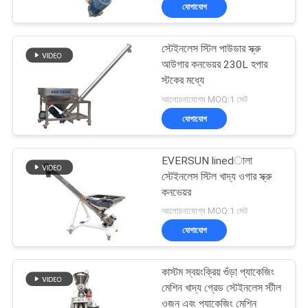
যোগাযোগ
ভ্রমণ
স্টেইনলেস স্টিল পাউডার স্ক্রু
মান
আউগার কনভেয়র 230L হপার
নিয়ন্ত্রণ
স্টকের মধ্যে
আলোচনাযোগ্য MOQ:1 সেট
যোগাযোগ
যোগাযোগ
করুন
EVERSUN linedালা
স্টেইনলেস স্টিল খাদ্য ওগার স্ক্রু
উদ্ধৃতির
কনভেয়র
আলোচনাযোগ্য MOQ:1 সেট
জন্য
যোগাযোগ
আবেদন
কাস্টম স্বয়ংক্রিয় গুঁড়া প্যাকেজিং
সাইটম্যাপ
মেশিন খাদ্য গ্রেড স্টেইনলেস স্টীল
ওজন এবং প্যাকেজিং মেশিন