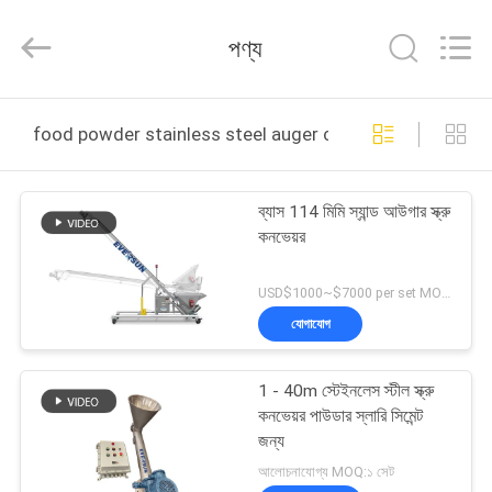
EVERSUN
Machinery
(Henan)
পণ্য
Co.,
Ltd.
All
Rights
Reserved.
বাড়ি
food powder stainless steel auger conveyor অনলাইন উত্পাদ
পণ্য
ব্যাস 114 মিমি স্যান্ড আউগার স্ক্রু
কনভেয়র
VR
প্রদর্শন
USD$1000~$7000 per set MOQ:1 সেট
যোগাযোগ
আমাদের
1 - 40m স্টেইনলেস স্টীল স্ক্রু
সম্পর্কে
কনভেয়র পাউডার স্লারি সিমেন্ট
জন্য
কারখানা
আলোচনাযোগ্য MOQ:১ সেট