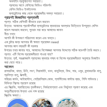
অনলাইন প্রযুক্তিগত সহায়তা।
প্রসবের আগে মেশিনের ভিডিও পরিদর্শন
মেশিন ভিডিও ইনস্টলেশন
ক্লায়েন্টদের কাছ থেকে প্রয়োজনীয় সমস্ত সহায়তা।
প্রায়শই জিজ্ঞাসিত প্রশ্নাবলী
প্রশ্ন: সঠিক মেশিনটি কীভাবে চয়ন করবেন
উত্তর: আমাদের প্রকৌশলীরা ক্লায়েন্টদের ব্যবহারের অবস্থার ভিত্তিতে উপযুক্ত মেশিন
মডেল সরবরাহ করবেন, সুতরাং দয়া করে আমাদের জানান
নীচে তথ্য:
আপনি কী উপকরণ পরিচালনা করেন এবং ঘনত্ব।
এক ঘন্টার জন্য আপনার কী ক্ষমতা প্রয়োজন need
আপনার জাল নম্বরটি কী দরকার
উপরের তথ্য জানার পরে, আমাদের বিশেষজ্ঞরা আপনার উদ্দেশ্যে সঠিক মডেলটি তৈরি করবে।
প্রশ্ন: এটি বিশেষ প্রয়োজনীয়তা পাওয়া যায়?
উত্তর: হ্যাঁ, সরঞ্জামগুলি গ্রাহকের ব্যবহার লক্ষ্য বা বিশেষ প্রয়োজনীয়তা অনুসারে ডিজাইন
করা যেতে পারে।
আবেদন
রাসায়নিক, খাদ্য, চিনি, লবণ, সিরামাইট, খনন, ধাতুবিদ্যা, ফিড, সার, ওষুধ, ফ্র্যাকচারিং বালু,
প্রলিপ্ত বালু, উত্সাহী,
সক্রিয় কার্বন, আইমস্টোন, পেট্রোলিয়াম কোক, প্লাস্টিকের মাস্টার ব্যাচ, পিসি পাউডার।
বিভিন্ন শিল্পের প্রয়োগ রয়েছে
এর স্ক্রিনিং, স্থায়িত্বের পৃথকীকরণ, নির্ভরযোগ্যতা এবং নির্ভুলতা প্রমাণ করেছে এবং
অপূরণীয়যোগ্য উন্নত এবং দক্ষ রয়েছে
স্ক্রিনিং ক্ষমতা।