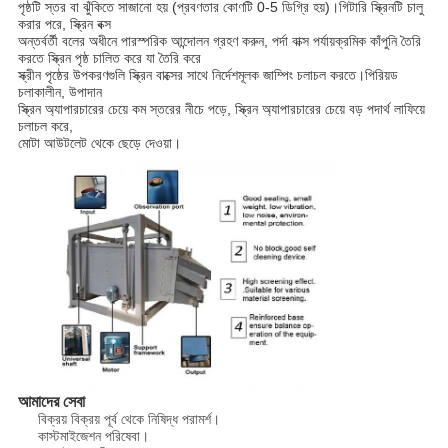
পৃষ্ঠটি স্তর বা ঝুঁকিতে সাজানো হয় (প্রবণতার কোণটি 0-5 ডিগ্রি হয়)।গিটারি স্ক্রিনটি চালু
করার পরে, স্ক্রিন বক্স
অন্তর্বর্তী বলের অধীনে পারস্পরিক আন্দোলন গ্রহণ করুন, পর্দা বাক্স পর্যায়ক্রমিক কাঁপুনি তৈরি
করতে স্ক্রিন পৃষ্ঠ চালিত করে যা তৈরি করে
স্ক্রীন পৃষ্ঠের উপকরণগুলি স্ক্রিন বাক্সের সাথে নির্দেশমূলক জাম্পিং চলাচল করতে।পিরিয়ড
চলাকালীন, উপাদান
স্ক্রিন অ্যাপারচারের চেয়ে কম স্তরের নীচে পড়ে, স্ক্রিন অ্যাপারচারের চেয়ে বড় পদার্থ লাফিয়ে
চলাচল করে,
মোটা আউটলেট থেকে ছেড়ে দেওয়া।
আমাদের সেবা
বিক্রয় বিক্রয় পূর্ব থেকে নিষিদ্ধ পরামর্শ।
কাস্টমাইজেশন পরিষেবা।