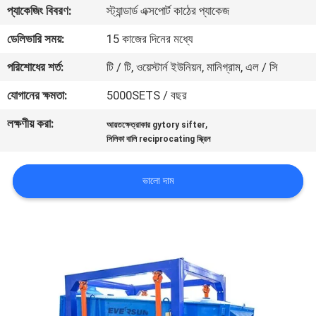
ভ্রমণ
প্যাকেজিং বিবরণ:
স্ট্যান্ডার্ড এক্সপোর্ট কাঠের প্যাকেজ
ডেলিভারি সময়:
15 কাজের দিনের মধ্যে
মান
পরিশোধের শর্ত:
টি / টি, ওয়েস্টার্ন ইউনিয়ন, মানিগ্রাম, এল / সি
নিয়ন্ত্রণ
যোগানের ক্ষমতা:
5000SETS / বছর
লক্ষণীয় করা:
,
যোগাযোগ
আয়তক্ষেত্রাকার gytory sifter
সিলিকা বালি reciprocating স্ক্রিন
করুন
ভালো দাম
উদ্ধৃতির
জন্য
আবেদন
সাইটম্যাপ