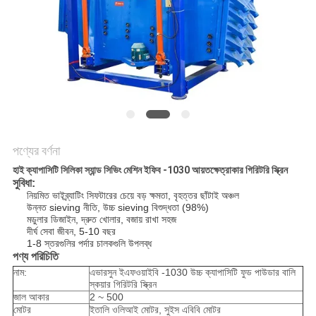
গোপনীয়তা
নীতি
পণ্যের বর্ণনা
হাই ক্যাপাসিটি সিলিকা স্যান্ড সিভিং মেশিন ইফিব -1030 আয়তক্ষেত্রাকার গিরিটরি স্ক্রিন
সুবিধা:
নিয়মিত ভাইব্র্যাটিং সিফটারের চেয়ে বড় ক্ষমতা, বৃহত্তর ছাঁটাই অঞ্চল
উন্নত sieving নীতি, উচ্চ sieving বিশুদ্ধতা (98%)
মডুলার ডিজাইন, দ্রুত খোলার, বজায় রাখা সহজ
দীর্ঘ সেবা জীবন, 5-10 বছর
1-8 স্তরগুলির পর্দার চালকগুলি উপলব্ধ
পণ্য পরিচিতি
নাম:
এভারসুন ইএফওয়াইবি -1030 উচ্চ ক্যাপাসিটি ফুড পাউডার বালি
স্কয়ার গিরিটরি স্ক্রিন
জাল আকার
2 ~ 500
মোটর
ইতালি ওলিআই মোটর, সুইস এবিবি মোটর