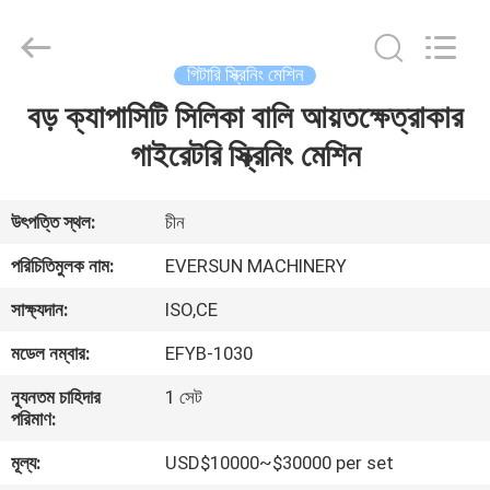
EVERSUN
Machinery
(Henan)
Co.,
Ltd.
গিটারি স্ক্রিনিং মেশিন
All
Rights
Reserved.
বড় ক্যাপাসিটি সিলিকা বালি আয়তক্ষেত্রাকার
বাড়ি
গাইরেটরি স্ক্রিনিং মেশিন
পণ্য
উৎপত্তি স্থল:
চীন
VR
পরিচিতিমুলক নাম:
EVERSUN MACHINERY
প্রদর্শন
সাক্ষ্যদান:
ISO,CE
মডেল নম্বার:
EFYB-1030
আমাদের
সম্পর্কে
ন্যূনতম চাহিদার
1 সেট
পরিমাণ:
মূল্য:
USD$10000~$30000 per set
কারখানা