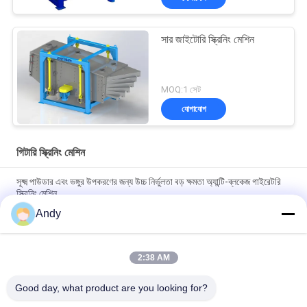
সার জাইটোরি স্ক্রিনিং মেশিন
MOQ:1 সেট
যোগাযোগ
গিটারি স্ক্রিনিং মেশিন
সূক্ষ্ম পাউডার এবং ভঙ্গুর উপকরণের জন্য উচ্চ নির্ভুলতা বড় ক্ষমতা অ্যান্টি-ব্লকেজ গাইরেটরি
স্ক্রিনিং মেশিন
Andy
ঘূর্ণনশীল স্ক্রিনিং মেশিনটি সলিড পার্টিকল স্ক্রিনিংয়ের জন্য ডিজাইন করা হয়েছে যাতে কম
গোলমালের সাথে মসৃণ অপারেশন এবং সহজ রক্ষণাবেক্ষণ করা যায়
2:38 AM
উন্নত উপাদান স্তরায়ন এবং বিচ্ছেদের জন্য প্ল্যানার সাইক্লোন স্ক্রিন প্রযুক্তি ব্যবহার করে
গিরোটোরি স্ক্রিনিং মেশিন
Good day, what product are you looking for?