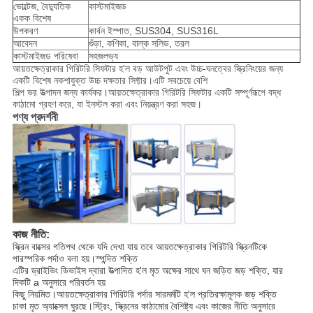
ভোল্টেজ, বৈদ্যুতিক
কাস্টমাইজড
একক বিশেষ
উপকরণ
কার্বন ইস্পাত, SUS304, SUS316L
আবেদন
গুঁড়া, কণিকা, বাল্ক সলিড, তরল
কাস্টমাইজড পরিষেবা
সহজলভ্য
আয়তক্ষেত্রাকার গিরিটরি সিফটার হ'ল বড় আউটপুট এবং উচ্চ-ঘনত্বের স্ক্রিনিংয়ের জন্য
একটি বিশেষ নকশাযুক্ত উচ্চ দক্ষতার সিফ্টার।এটি সবচেয়ে বেশি
শিল্প ভর উত্পাদন জন্য কার্যকর।আয়তক্ষেত্রাকার গিরিটরি সিফটার একটি সম্পূর্ণরূপে বদ্ধ
কাঠামো গ্রহণ করে, যা ইনস্টল করা এবং নিয়ন্ত্রণ করা সহজ।
পণ্য প্রদর্শনী
কাজ নীতি:
স্ক্রিন বাক্সের গতিপথ থেকে যদি দেখা যায় তবে আয়তক্ষেত্রাকার গিরিটরি স্ক্রিনটিকে
পারস্পরিক পর্দাও বলা হয়।স্পন্দিত শক্তি
এটির ড্রাইভিং ডিভাইস দ্বারা উত্পাদিত হ'ল মৃত অক্ষের সাথে ঘন জড়িত জড় শক্তি, যার
দিকটি a অনুসারে পরিবর্তন হয়
কিছু নিয়মিত।আয়তক্ষেত্রাকার গিরিটরি পর্দার সারমর্মটি হ'ল প্রতিরক্ষামূলক জড় শক্তি
চাকা মৃত অ্যাক্সেল ঘুরছে।স্ট্রিং, স্ক্রিনের কাঠামোর বৈশিষ্ট্য এবং কাজের নীতি অনুসারে