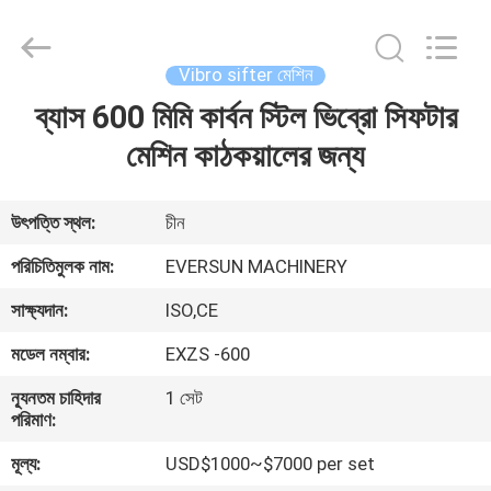
EVERSUN
Machinery
(Henan)
Co.,
Ltd.
Vibro sifter মেশিন
All
Rights
Reserved.
ব্যাস 600 মিমি কার্বন স্টিল ভিব্রো সিফটার
বাড়ি
মেশিন কাঠকয়ালের জন্য
পণ্য
উৎপত্তি স্থল:
চীন
VR
পরিচিতিমুলক নাম:
EVERSUN MACHINERY
প্রদর্শন
সাক্ষ্যদান:
ISO,CE
মডেল নম্বার:
EXZS -600
আমাদের
সম্পর্কে
ন্যূনতম চাহিদার
1 সেট
পরিমাণ:
মূল্য:
USD$1000~$7000 per set
কারখানা