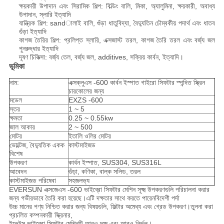
ক্ষয়কারী উপাদান এবং সিরামিক শিল্প: বিল্ডিং বালি, মিকা, অ্যালুমিনা, ক্ষয়কারী, অবাধ্য
উপাদান, স্লারি ইত্যাদি
যান্ত্রিক শিল্প: sandালাই বালি, গুঁড়া ধাতুবিদ্যা, বৈদ্যুতিন চৌম্বকীয় পদার্থ এবং ধাতব
গুঁড়া ইত্যাদি
কাগজ তৈরির শিল্প: প্রলিপ্ত স্লারি, এক্সজাস্ট তরল, কাগজ তৈরি তরল এবং বর্জ্য জল
পুনরুদ্ধার ইত্যাদি
দূষণ চিকিত্সা: বর্জ্য তেল, বর্জ্য জল, additives, সক্রিয় কার্বন, ইত্যাদি।
ভূমিকা
নাম:
এক্সক্লুএস -600 কার্বন ইস্পাত গাইরো সিফটার স্পন্দিত স্ক্রিন
চারকোলের জন্য
মডেল
EXZS -600
স্তর
1 ~ 5
ক্ষমতা
0.25 ~ 0.55kw
জাল আকার
2 ~ 500
মোটর
ইতালি ওলির মোটর
ভোল্টেজ, বৈদ্যুতিক একক
কাস্টমাইজড
বিশেষ
উপকরণ
কার্বন ইস্পাত, SUS304, SUS316L
আবেদন
গুঁড়া, কণিকা, বাল্ক সলিড, তরল
কাস্টমাইজড পরিষেবা
সহজলভ্য
EVERSUN এক্সজেএস -600 ভাইব্রো সিফটার মেশিন সূক্ষ্ম উপকরণগুলি পরিচালনা করার
জন্য গভীরভাবে তৈরি করা হয়েছে।এটি দক্ষতার সাথে করতে পারেন
বিদেশী পর্দা
উচ্চ মানের পণ্য নিশ্চিত করার জন্য বিষয়গুলি, ফিল্টার অমেধ্য এবং গ্রেড উপকরণ।তুলনা করা
প্রচলিত কম্পনকারী স্ক্রিনার,
ইভেন্টস ভাইব্রো সিফটার মেশিনটি আরও দক্ষ এবং আরও নির্ভুল।