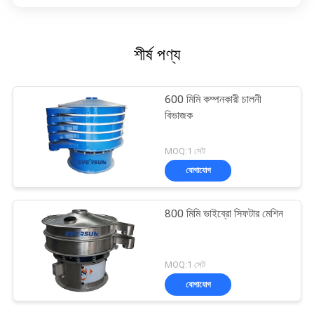
শীর্ষ পণ্য
600 মিমি কম্পনকারী চালনী
বিভাজক
MOQ:1 সেট
যোগাযোগ
800 মিমি ভাইব্রো সিফটার মেশিন
MOQ:1 সেট
যোগাযোগ