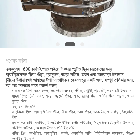
গোপনীয়তা
নীতি
পণ্যের বর্ণনা
এক্সক্লুএস -600 কার্বন ইস্পাত গাইরো সিফটার স্পন্দিত স্ক্রিন চারকোলের জন্য
অ্যাপ্লিকেশন শিল্প: গুঁড়া, গ্রানুলস, বাল্ক সলিড, তরল এবং অন্যান্য উপাদান
(নীচের উপাদানগুলি আমাদের উপাদান তালিকার কেবলমাত্র একটি অংশ, সম্পূর্ণ তালিকার জন্য,
দয়া করে আমাদের সাথে পরামর্শ করুন)
রাসায়নিক শিল্প: রজন রঙ্গক, medicineষধ, গ্রীস, পেইন্ট, প্যালেট, প্রসাধনী ইত্যাদি
খাদ্য শিল্প: চিনি, লবণ, ক্ষার, গুরমেট গুঁড়া, মাড়, দুধের গুঁড়া, খামির গুঁড়া, পরাগ, খাদ্য
যুক্ত, শিম
দুধ, রস, ইত্যাদি
ধাতুবিদ্যা শিল্প: অ্যালুমিনিয়াম গুঁড়া, সীসা গুঁড়া, তামা গুঁড়া, আকরিক, খাদ গুঁড়া, বৈদ্যুতিন
গুঁড়া,
ম্যাঙ্গানিজ ডাই অক্সাইড, ইলেক্ট্রোলাইটিক কপার পাউডার, বৈদ্যুতিক চৌম্বকীয় উপাদান,
পলিশিং পাউডার, অবাধ্য উপাদানগুলি ইত্যাদি
খনির শিল্প: কओলিন, অ্যালুমিনা, কার্বন, কোয়ার্টজ বালি, টাইটানিয়াম অক্সাইড, জিঙ্ক
অক্সাইড ইত্যাদি