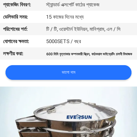
ভ্রমণ
প্যাকেজিং বিবরণ:
স্ট্যান্ডার্ড এক্সপোর্ট কাঠের প্যাকেজ
ডেলিভারি সময়:
15 কাজের দিনের মধ্যে
মান
পরিশোধের শর্ত:
টি / টি, ওয়েস্টার্ন ইউনিয়ন, মানিগ্রাম, এল / সি
নিয়ন্ত্রণ
যোগানের ক্ষমতা:
5000SETS / বছর
লক্ষণীয় করা:
,
যোগাযোগ
600 মিমি বৃত্তাকার কম্পনকারী স্ক্রিন
কাঠকয়াল ভাইব্রেটিং চালনী বিভাজক
করুন
ভালো দাম
উদ্ধৃতির
জন্য
আবেদন
সাইটম্যাপ