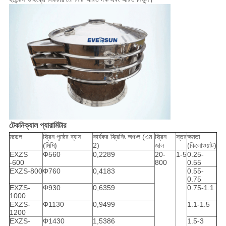
টেকনিক্যাল প্যারামিটার
মডেল
স্ক্রিন পৃষ্ঠের ব্যাস
কার্যকর স্ক্রিনিং অঞ্চল (এম
স্ক্রিন
স্তর
ক্ষমতা
(মিমি)
2)
জাল
(কিলোওয়াট)
EXZS
Φ560
0,2289
20-
1-5
0.25-
-600
800
0.55
EXZS-800
Φ760
0,4183
0.55-
0.75
EXZS-
Φ930
0,6359
0.75-1.1
1000
EXZS-
Φ1130
0,9499
1.1-1.5
1200
EXZS-
Φ1430
1,5386
1.5-3