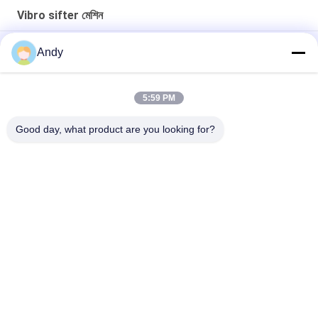
Vibro sifter মেশিন
High-Frequency Screen for Fine Material Processing in Mining
Andy
and Building Materials
সূক্ষ্ম কণা শ্রেণীবিভাগের জন্য উচ্চ কম্পাঙ্ক সম্পন্ন স্ক্রিন ভাইব্রো সিফটার মেশিন
5:59 PM
সঠিক স্ক্রিনিংয়ের জন্য নিয়মিত কম্পন পরামিতি সহ উচ্চ ফ্রিকোয়েন্সি স্ক্রিন
Good day, what product are you looking for?
সব
স্পন্দনশীল স্ক্রিনিং মেশিন
গিটারি স্ক্রিনিং মেশিন
টাম্বল স্ক্রিনিং মেশিন
বাল্ক ব্যাগ আনলোডার
ভ্যাকুয়াম কনভেয়র সিস্টেম
রিবন ব্লেন্ডার মেশিন