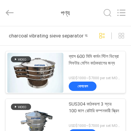
EVERSUN
Machinery
(Henan)
পণ্য
Co.,
Ltd.
All
Rights
Reserved.
বাড়ি
charcoal vibrating sieve separator অনলাইন উত্পাদন
পণ্য
ব্যাস 600 মিমি কার্বন স্টিল ভিব্রো
সিফটার মেশিন কাঠকয়ালের জন্য
VR
প্রদর্শন
USD$1000~$7000 per set MOQ:1 সেট
যোগাযোগ
আমাদের
SUS304 কাঠকয়লা 3 স্তর
সম্পর্কে
100 জাল রোটারি কম্পনকারী স্ক্রিন
কারখানা
USD$1000~$7000 per set MOQ:1 সেট