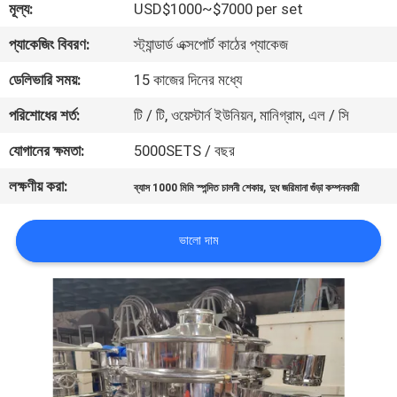
মূল্য:
USD$1000~$7000 per set
ভ্রমণ
প্যাকেজিং বিবরণ:
স্ট্যান্ডার্ড এক্সপোর্ট কাঠের প্যাকেজ
মান
ডেলিভারি সময়:
15 কাজের দিনের মধ্যে
নিয়ন্ত্রণ
পরিশোধের শর্ত:
টি / টি, ওয়েস্টার্ন ইউনিয়ন, মানিগ্রাম, এল / সি
যোগানের ক্ষমতা:
5000SETS / বছর
যোগাযোগ
লক্ষণীয় করা:
,
করুন
ব্যাস 1000 মিমি স্পন্দিত চালনী শেকার
দুধ জরিমানা গুঁড়া কম্পনকারী
ভালো দাম
উদ্ধৃতির
জন্য
আবেদন
সাইটম্যাপ