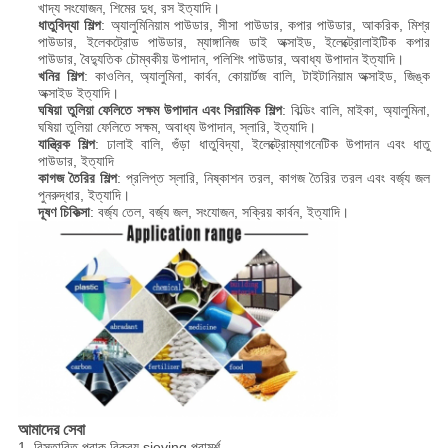
খাদ্য সংযোজন, শিমের দুধ, রস ইত্যাদি।
ধাতুবিদ্যা শিল্প
: অ্যালুমিনিয়াম পাউডার, সীসা পাউডার, কপার পাউডার, আকরিক, মিশ্র
পাউডার, ইলেকট্রোড পাউডার, ম্যাঙ্গানিজ ডাই অক্সাইড, ইলেক্ট্রোলাইটিক কপার
পাউডার, বৈদ্যুতিক চৌম্বকীয় উপাদান, পলিশিং পাউডার, অবাধ্য উপাদান ইত্যাদি।
খনির শিল্প
: কাওলিন, অ্যালুমিনা, কার্বন, কোয়ার্টজ বালি, টাইটানিয়াম অক্সাইড, জিঙ্ক
অক্সাইড ইত্যাদি।
ঘষিয়া তুলিয়া ফেলিতে সক্ষম উপাদান এবং সিরামিক শিল্প
: বিল্ডিং বালি, মাইকা, অ্যালুমিনা,
ঘষিয়া তুলিয়া ফেলিতে সক্ষম, অবাধ্য উপাদান, স্লারি, ইত্যাদি।
যান্ত্রিক শিল্প
: ঢালাই বালি, গুঁড়া ধাতুবিদ্যা, ইলেক্ট্রোম্যাগনেটিক উপাদান এবং ধাতু
পাউডার, ইত্যাদি
কাগজ তৈরির শিল্প
: প্রলিপ্ত স্লারি, নিষ্কাশন তরল, কাগজ তৈরির তরল এবং বর্জ্য জল
পুনরুদ্ধার, ইত্যাদি।
দূষণ চিকিত্সা
: বর্জ্য তেল, বর্জ্য জল, সংযোজন, সক্রিয় কার্বন, ইত্যাদি।
আমাদের সেবা
1. বিস্তারিত প্রাক বিক্রয় sieving পরামর্শ.