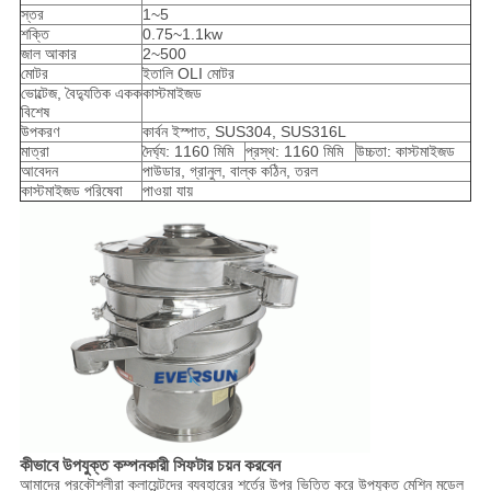
স্তর
1~5
শক্তি
0.75~1.1kw
জাল আকার
2~500
মোটর
ইতালি OLI মোটর
ভোল্টেজ, বৈদ্যুতিক একক
কাস্টমাইজড
বিশেষ
উপকরণ
কার্বন ইস্পাত, SUS304, SUS316L
মাত্রা
দৈর্ঘ্য: 1160 মিমি
প্রস্থ: 1160 মিমি
উচ্চতা: কাস্টমাইজড
আবেদন
পাউডার, গ্রানুল, বাল্ক কঠিন, তরল
কাস্টমাইজড পরিষেবা
পাওয়া যায়
কীভাবে উপযুক্ত কম্পনকারী সিফটার চয়ন করবেন
আমাদের প্রকৌশলীরা ক্লায়েন্টদের ব্যবহারের শর্তের উপর ভিত্তি করে উপযুক্ত মেশিন মডেল