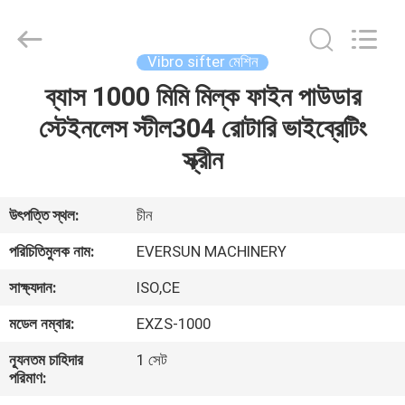
EVERSUN
Machinery
(Henan)
Co.,
Ltd.
Vibro sifter মেশিন
All
Rights
Reserved.
ব্যাস 1000 মিমি মিল্ক ফাইন পাউডার
বাড়ি
স্টেইনলেস স্টীল304 রোটারি ভাইব্রেটিং
পণ্য
স্ক্রীন
VR
উৎপত্তি স্থল:
চীন
প্রদর্শন
পরিচিতিমুলক নাম:
EVERSUN MACHINERY
সাক্ষ্যদান:
ISO,CE
আমাদের
মডেল নম্বার:
EXZS-1000
সম্পর্কে
ন্যূনতম চাহিদার
1 সেট
পরিমাণ:
কারখানা