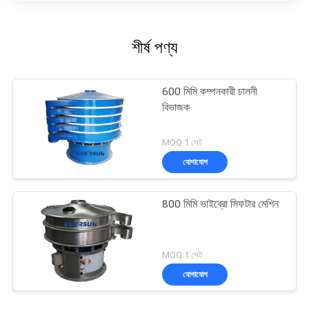
শীর্ষ পণ্য
600 মিমি কম্পনকারী চালনী
বিভাজক
MOQ:1 সেট
যোগাযোগ
800 মিমি ভাইব্রো সিফটার মেশিন
MOQ:1 সেট
যোগাযোগ