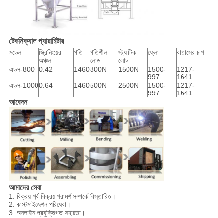
টেকনিক্যাল প্যারামিটার
মডেল
স্ক্রিনিংয়ের
গতি
গতিশীল
স্ট্যাটিক
ফ্লো
বাতাসের চাপ
অঞ্চল
লোড
লোড
এডস-800
0.42
1460
800N
1500N
1500-
1217-
997
1641
এডস-1000
0.64
1460
500N
2500N
1500-
1217-
997
1641
আবেদন
আমাদের সেবা
1. বিক্রয় পূর্ব বিক্রয় পরামর্শ সম্পর্কে বিস্তারিত।
2. কাস্টমাইজেশন পরিষেবা।
3. অনলাইন প্রযুক্তিগত সহায়তা।