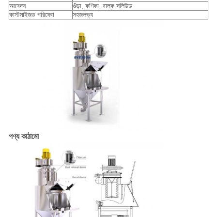
আবেদন
গুঁড়া, কণিকা, বাল্ক সলিউড
কাস্টমাইজড পরিষেবা
সহজলভ্য
পণ্য কাঠামো