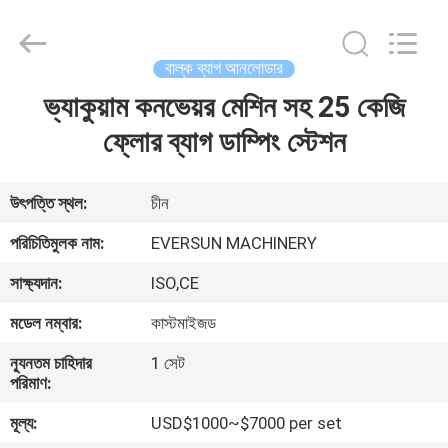
EVERSUN
Machinery
(Henan)
Co.,
Ltd.
বাল্ক ব্যাগ আনলোডার
All
Rights
Reserved.
ভ্যাকুয়াম কনভেয়র মেশিন সহ 25 কেজি
বাড়ি
ফ্লোর ব্যাগ ডাম্পিং স্টেশন
পণ্য
উৎপত্তি স্থল:
চীন
VR
পরিচিতিমুলক নাম:
EVERSUN MACHINERY
প্রদর্শন
সাক্ষ্যদান:
ISO,CE
মডেল নম্বার:
কাস্টমাইজড
আমাদের
সম্পর্কে
ন্যূনতম চাহিদার
1 সেট
পরিমাণ:
মূল্য:
USD$1000~$7000 per set
কারখানা