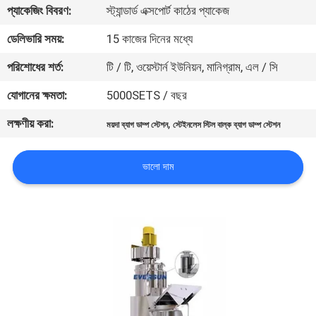
ভ্রমণ
প্যাকেজিং বিবরণ:
স্ট্যান্ডার্ড এক্সপোর্ট কাঠের প্যাকেজ
ডেলিভারি সময়:
15 কাজের দিনের মধ্যে
মান
পরিশোধের শর্ত:
টি / টি, ওয়েস্টার্ন ইউনিয়ন, মানিগ্রাম, এল / সি
নিয়ন্ত্রণ
যোগানের ক্ষমতা:
5000SETS / বছর
লক্ষণীয় করা:
,
যোগাযোগ
ময়দা ব্যাগ ডাম্প স্টেশন
স্টেইনলেস স্টিল বাল্ক ব্যাগ ডাম্প স্টেশন
করুন
ভালো দাম
উদ্ধৃতির
জন্য
আবেদন
সাইটম্যাপ