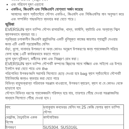
এবং পরিবেশ দূষণ এড়ানো
এফডিএ, জিএমপি এবং সিজিএমপি যোগ্যতা অর্জন করেছে
আমাদের ব্যাগ স্যাঁতসেঁতে স্টেশন এফডিএ, জিএমপি এবং সিজিএমপির মান অনুসরণ করে
এবং সম্পর্কিত গাছগুলিতে ব্যবহার করা যেতে পারে।
ভূমিকা
EVERSUN ব্যাগ ডাম্পিং স্টেশন রাসায়নিক, খাদ্য, ফার্মাসি, ব্যাটারি এবং অন্যান্য শিল্পে
ব্যাপকভাবে ব্যবহৃত হয়।
প্রক্রিয়া চলাকালীন জিএমপি প্ল্যান্টগুলির একটি ধুলিমুক্ত কাজের জায়গার গ্যারান্টি দেওয়ার
জন্য এটি একটি প্রয়োজনীয় মেশিন
গুঁড়া, ধুলো, দানাদার উপকরণ বা অন্য কোনও অনুরূপ উপকরণের জন্য প্যাকেজগুলি সরিয়ে
ফেলা হচ্ছে।এটি কার্যকরভাবে করতে পারেন
ধুলো দূষণ দূরীকরণ, কর্মীদের রক্ষা এবং নিয়ন্ত্রণ রোধ করা।
EVERSUN ব্যাগ ডাম্পিং স্টেশনটি কম্পনের স্ক্রিনের সাথে সজ্জিত এবং সাইলো এর উপরে
ইনস্টল করা যেতে পারে এবং the
পরিশোধিত উপকরণগুলি সরাসরি সিলোতে ছেড়ে দেওয়া হবে bag ব্যাগ স্যাঁতসেঁতে স্টেশনটি
ইউনিফর্মের জন্যও ব্যবহার করা যেতে পারে
বিভিন্ন বায়ুসংক্রান্ত পরিবাহক সরঞ্জাম খাওয়ানো, উপকরণ ব্যারেল, ব্যাগ বা যে কোনও থেকে
ছাড়ানো হবে
স্টেশনে বিভিন্ন ধরণের প্যাকেজগুলি পরিশুদ্ধ হয়ে যায়, তারপরে পৌঁছে দেওয়া সরঞ্জামগুলির
মাধ্যমে সিলোতে পৌঁছে দেওয়া হবে।
নাম:
ভ্যাকুয়াম কনভেয়র মেশিন সহ 25 কেজি ফ্লোর ব্যাগ ডাম্পিং
স্টেশন
ভোল্টেজ, বৈদ্যুতিক একক
কাস্টমাইজড
বিশেষ
উপকরণ
SUS304, SUS316L