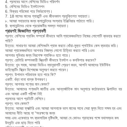
4. প্রসবের আগে মেশিনের ভিডিও পরিদর্শন
5. মেশিনের ভিডিও ইনস্টলেশন
6. বিক্রয় পরিষেবা পরে নির্ভরযোগ্য।
7. 18 মাসের মানের গ্যারান্টি এবং জীবনকাল প্রযুক্তিগত সহায়তা।
৮. আমরা সহায়তার জন্য ক্লায়েন্টদের সংস্থায় ইঞ্জিনিয়ার পাঠাতে পারি।
9. ক্লায়েন্টদের থেকে প্রয়োজনীয় সমস্ত সহায়তা।
প্রায়শই জিজ্ঞাসিত প্রশ্নাবলী
প্রশ্ন: মেশিনের প্যাকিং সম্পর্কে কীভাবে আমি প্যাকেজগুলিতে নিজের লোগোটি ব্যবহার করতে
পারি?
উত্তর: সাধারণত আমরা মেশিনগুলি প্যাক করতে ধোঁয়া-মুক্ত প্লাইউড কেস ব্যবহার করি।
আমরা প্যাকেজগুলিতে আপনার নিজস্ব লোগো চিহ্নিত করতে পারি।এবং
আপনার সুবিধার জন্য নিরপেক্ষ প্যাকিংও হতে পারে।
প্রশ্ন: রোটারি কম্পনকারী স্ক্রিনটি কীভাবে ইনস্টল ও কনফিগার করবেন?
উত্তর: খুব সহজ, আমরা ভিডিও ম্যানুয়ালটি প্রেরণ করব, আপনি আমাদের ইউটিউব
ভাইব্রেটিং স্ক্রিন বিশেষজ্ঞে অনুসরণ করতে পারেন।
প্রশ্ন: উপাদান পরিবাহক হতে পারে কি?
একটি: গুঁড়া দানা বাল্ক উপকরণ।
প্রশ্ন: আপনার পণ্যের মান কেমন?
উত্তর: আমাদের পণ্যগুলি জাতীয় এবং আন্তর্জাতিক মান অনুসারে কঠোরভাবে উত্পাদিত হয়
এবং আমরা একটি পরীক্ষা নিই
প্রসবের আগে প্রতিটি মেশিনে।
প্রশ্ন: দাম কেমন?
উত্তর: আমরা ফ্যাক্টরি এবং আমরা আপনাকে ভাল মানের সাথে সেরা মূল্য দিতে সক্ষম হব এবং
আমাদের নীতি আছে যা "সংরক্ষণের জন্য
সময় এবং একেবারে সৎ ব্যবসায়িক দৃষ্টিভঙ্গি, আমরা যে কোনও গ্রাহকের পক্ষে যথাসম্ভব কম
উদ্ধৃতি এবং ছাড় দিতে পারি