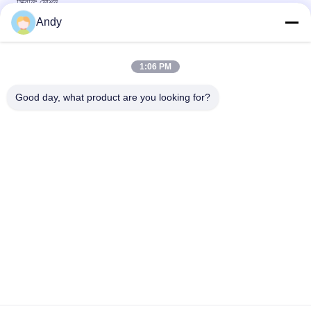
স্ক্রিনিং মেশিন
Andy
ঘূর্ণনশীল স্ক্রিনিং মেশিনটি সলিড পার্টিকল স্ক্রিনিংয়ের জন্য ডিজাইন করা হয়েছে যাতে কম
গোলমালের সাথে মসৃণ অপারেশন এবং সহজ রক্ষণাবেক্ষণ করা যায়
1:06 PM
উন্নত উপাদান স্তরায়ন এবং বিচ্ছেদের জন্য প্ল্যানার সাইক্লোন স্ক্রিন প্রযুক্তি ব্যবহার করে
গিরোটোরি স্ক্রিনিং মেশিন
Good day, what product are you looking for?
সব
স্পন্দনশীল স্ক্রিনিং মেশিন
গিটারি স্ক্রিনিং মেশিন
টাম্বল স্ক্রিনিং মেশিন
বাল্ক ব্যাগ আনলোডার
ভ্যাকুয়াম কনভেয়র সিস্টেম
রিবন ব্লেন্ডার মেশিন
গুঁড়ো সিভিং মেশিন
পাল্ভারাইজার গ্রাইন্ডার মেশিন