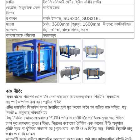
মোটর
ইতালি ওলিআই মোটর, সুইস এবিবি মোটর
ভোল্টেজ, বৈদ্যুতিক একক
কাস্টমাইজড
বিশেষ
উপকরণ
কার্বন ইস্পাত, SUS304, SUS316L
মাত্রা
দৈর্ঘ্য: 3600mm
প্রস্থ: 1600mm
উচ্চতা: কাস্টমাইজড
আবেদন
গুঁড়া, কণিকা, বাল্ক সলিড, তরল
কাস্টমাইজড পরিষেবা
সহজলভ্য
কাজ নীতি:
স্ক্রিন বাক্সের গতিপথ থেকে যদি দেখা যায় তবে আয়তক্ষেত্রাকার গিরিটরি স্ক্রিনটিকে
পারস্পরিক পর্দাও বলা হয়।স্পন্দিত শক্তি
এটির ড্রাইভিং ডিভাইস দ্বারা উত্পাদিত হ'ল মৃত অক্ষের সাথে ঘন জড়িত জড় শক্তি, যার
দিকটি a অনুসারে পরিবর্তন হয়
কিছু নিয়মিত।আয়তক্ষেত্রাকার গিরিটরি পর্দার সারমর্মটি হ'ল প্রতিরক্ষামূলক জড় শক্তি
চাকা মৃত অ্যাক্সেল ঘুরছে।স্ট্রিং, স্ক্রিনের কাঠামোর বৈশিষ্ট্য এবং কাজের নীতি অনুসারে
পৃষ্ঠটি স্তর বা ঝুঁকিতে সাজানো হয় (প্রবণতার কোণটি 0-5 ডিগ্রি হয়)।গিটারি স্ক্রিনটি চালু
করার পরে, স্ক্রিন বক্স
অন্তর্বর্তী বলের অধীনে পারস্পরিক আন্দোলন গ্রহণ করুন, পর্দা বাক্স পর্যায়ক্রমিক কাঁপুনি তৈরি