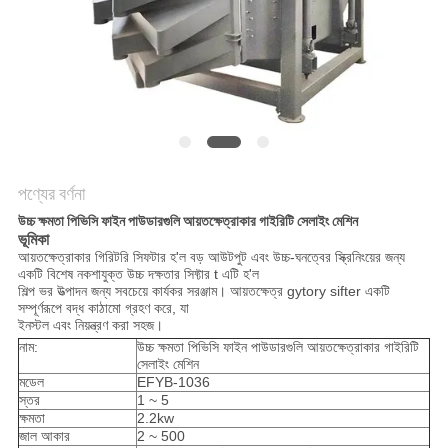
গোপনীয়তা
নীতি
পণ্যের বর্ণনা
উচ্চ ক্ষমতা পিভিসি ফাইন পাউডারগুলি আয়তক্ষেত্রাকার গাইরিটি সেলাইং মেশিন
ভূমিকা
আয়তক্ষেত্রাকার গিরিটরি সিফটার হ'ল বড় আউটপুট এবং উচ্চ-ঘনত্বের স্ক্রিনিংয়ের জন্য
একটি বিশেষ নকশাযুক্ত উচ্চ দক্ষতার সিফ্টার t এটি হ'ল
শিল্প ভর উত্পাদন জন্য সবচেয়ে কার্যকর সরঞ্জাম। আয়তক্ষেত্র gytory sifter একটি
সম্পূর্ণরূপে বদ্ধ কাঠামো গ্রহণ করে, যা
ইনস্টল এবং নিয়ন্ত্রণ করা সহজ।
নাম:
উচ্চ ক্ষমতা পিভিসি ফাইন পাউডারগুলি আয়তক্ষেত্রাকার গাইরিটি
সেলাইং মেশিন
মডেল
EFYB-1036
স্তর
1 ~ 5
ক্ষমতা
2.2kw
জাল আকার
2 ~ 500