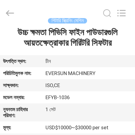
EVERSUN
Machinery
(Henan)
Co.,
Ltd.
গিটারি স্ক্রিনিং মেশিন
All
Rights
Reserved.
উচ্চ ক্ষমতা পিভিসি ফাইন পাউডারগুলি
বাড়ি
আয়তক্ষেত্রাকার গিরিটরি সিফটার
পণ্য
উৎপত্তি স্থল:
চীন
VR
পরিচিতিমুলক নাম:
EVERSUN MACHINERY
প্রদর্শন
সাক্ষ্যদান:
ISO,CE
মডেল নম্বার:
EFYB-1036
আমাদের
সম্পর্কে
ন্যূনতম চাহিদার
1 সেট
পরিমাণ:
মূল্য:
USD$10000~$30000 per set
কারখানা