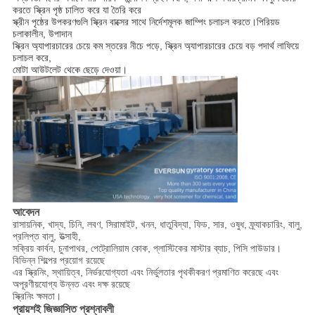
করতে স্ক্রিন পৃষ্ঠ চালিত করে যা তৈরি করে
স্ক্রীন পৃষ্ঠের উপকরণগুলি স্ক্রিন বাক্সের সাথে নির্দেশমূলক জাম্পিং চলাচল করতে।পিরিয়ড
চলাকালীন, উপাদান
স্ক্রিন অ্যাপারচারের চেয়ে কম স্তরের নীচে পড়ে, স্ক্রিন অ্যাপারচারের চেয়ে বড় পদার্থ লাফিয়ে
চলাচল করে,
মোটা আউটলেট থেকে ছেড়ে দেওয়া।
আবেদন
রাসায়নিক, খাদ্য, চিনি, লবণ, সিরামাইট, খনন, ধাতুবিদ্যা, ফিড, সার, ওষুধ, ফ্র্যাকচারিং, বালু,
প্রলিপ্ত বালু, উত্সাহী,
সক্রিয় কার্বন, চুনাপাথর, পেট্রোলিয়াম কোক, প্লাস্টিকের মাস্টার ব্যাচ, পিসি পাউডার।
বিভিন্ন শিল্পের প্রয়োগ রয়েছে
এর স্ক্রিনিং, স্থায়িত্ব, নির্ভরযোগ্যতা এবং নির্ভুলতার পৃথকীকরণ প্রমাণিত করেছে এবং
অপূরণীয়যোগ্য উন্নত এবং দক্ষ রয়েছে
স্ক্রিনিং ক্ষমতা।
প্রায়শই জিজ্ঞাসিত প্রশ্নাবলী