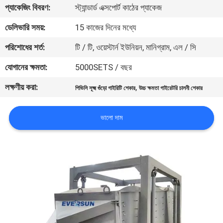
ভ্রমণ
প্যাকেজিং বিবরণ:
স্ট্যান্ডার্ড এক্সপোর্ট কাঠের প্যাকেজ
ডেলিভারি সময়:
15 কাজের দিনের মধ্যে
মান
পরিশোধের শর্ত:
টি / টি, ওয়েস্টার্ন ইউনিয়ন, মানিগ্রাম, এল / সি
নিয়ন্ত্রণ
যোগানের ক্ষমতা:
5000SETS / বছর
লক্ষণীয় করা:
,
যোগাযোগ
পিভিসি সূক্ষ্ম গুঁড়ো গাইরিটি শেকার
উচ্চ ক্ষমতা গাইরেটরি চালনী শেকার
করুন
ভালো দাম
উদ্ধৃতির
জন্য
আবেদন
সাইটম্যাপ