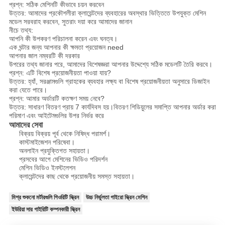
প্রশ্ন: সঠিক মেশিনটি কীভাবে চয়ন করবেন
উত্তর: আমাদের প্রকৌশলীরা ক্লায়েন্টদের ব্যবহারের অবস্থার ভিত্তিতে উপযুক্ত মেশিন
মডেল সরবরাহ করবেন, সুতরাং দয়া করে আমাদের জানান
নীচে তথ্য:
আপনি কী উপকরণ পরিচালনা করেন এবং ঘনত্ব।
এক ঘন্টার জন্য আপনার কী ক্ষমতা প্রয়োজন need
আপনার জাল নম্বরটি কী দরকার
উপরের তথ্য জানার পরে, আমাদের বিশেষজ্ঞরা আপনার উদ্দেশ্যে সঠিক মডেলটি তৈরি করবে।
প্রশ্ন: এটি বিশেষ প্রয়োজনীয়তা পাওয়া যায়?
উত্তর: হ্যাঁ, সরঞ্জামগুলি গ্রাহকের ব্যবহার লক্ষ্য বা বিশেষ প্রয়োজনীয়তা অনুসারে ডিজাইন
করা যেতে পারে।
প্রশ্ন: আমার অর্ডারটি কতক্ষণ সময় নেবে?
উত্তর: সাধারণ বিতরণ প্রায় 7 কার্যদিবস হয়।বিতরণ শিডিয়ুলের সমাপ্তি আপনার অর্ডার করা
পরিমাণ এবং আইটেমগুলির উপর নির্ভর করে
আমাদের সেবা
বিক্রয় বিক্রয় পূর্ব থেকে নিষিদ্ধ পরামর্শ।
কাস্টমাইজেশন পরিষেবা।
অনলাইন প্রযুক্তিগত সহায়তা।
প্রসবের আগে মেশিনের ভিডিও পরিদর্শন
মেশিন ভিডিও ইনস্টলেশন
ক্লায়েন্টদের কাছ থেকে প্রয়োজনীয় সমস্ত সহায়তা।
মিশ্র শুকনো মর্টারগুলি গিওরিটি স্ক্রিন
উচ্চ নির্ভুলতা গাইরো স্ক্রিন মেশিন
ইউরিয়া সার গাইরিটি কম্পনকারী স্ক্রিন