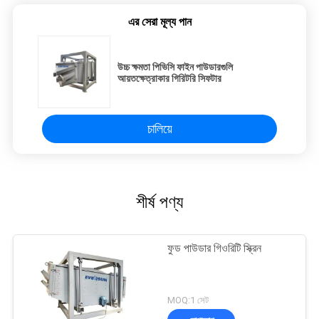
এর সেরা মূল্য পান
উচ্চ ক্ষমতা পিভিসি ফাইন পাউডারগুলি
আয়তক্ষেত্রাকার গিরিটরি সিফটার
চালিয়ে
শীর্ষ পণ্য
ফুড পাউডার গিওরিটি স্ক্রিন
MOQ:1 সেট