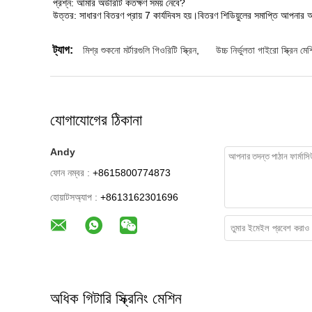
প্রশ্ন: আমার অর্ডারটি কতক্ষণ সময় নেবে?
উত্তর: সাধারণ বিতরণ প্রায় 7 কার্যদিবস হয়।বিতরণ শিডিয়ুলের সমাপ্তি আপনার 
ট্যাগ:
মিশ্র শুকনো মর্টারগুলি গিওরিটি স্ক্রিন
,
উচ্চ নির্ভুলতা গাইরো স্ক্রিন মে
যোগাযোগের ঠিকানা
Andy
ফোন নম্বর :
+8615800774873
হোয়াটসঅ্যাপ :
+8613162301696
অধিক গিটারি স্ক্রিনিং মেশিন