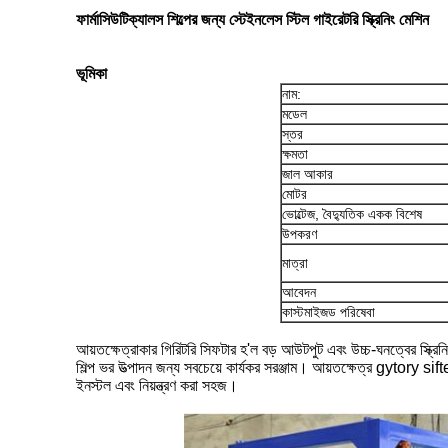
ফার্মাসিউটিক্যালস শিল্পের জন্য স্টেইনলেস স্টিল গাইরেটরি স্ক্রিনিং মেশিন
ভূমিকা
নাম:
মডেল
স্তর
ক্ষমতা
জাল আকার
মোটর
ভোল্টেজ, বৈদ্যুতিক একক বিশেষ
উপকরণ
মাত্রা
আবেদন
কাস্টমাইজড পরিষেবা
আয়তক্ষেত্রাকার গিরিটরি সিফটার হ'ল বড় আউটপুট এবং উচ্চ-ঘনত্বের স্ক্রিনি
শিল্প ভর উত্পাদন জন্য সবচেয়ে কার্যকর সরঞ্জাম। আয়তক্ষেত্র gytory sifte
ইনস্টল এবং নিয়ন্ত্রণ করা সহজ।