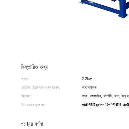
বিস্তারিত তথ্য
ক্ষমতা:
2.2kw
ভোল্টেজ, বৈদ্যুতিক একক বিশেষ:
কাস্টমাইজড
আবেদন:
খাদ্য, রাসায়নিক, ফার্মাসি, খনন, বালু ই
বিশেষভাবে তুলে ধরা:
ফার্মাসিউটিক্যালস শিল্প গিরিটরি চালন
পণ্যের বর্ণনা