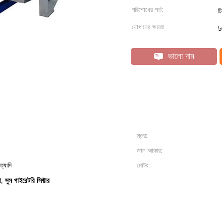
পরিশোধের শর্ত:
ট
যোগানের ক্ষমতা:
5
ভালো দাম
স্তর:
জাল আকার:
ত্যাদি
মোটর:
ী
সুস গাইরেটরি সিফ্টার
,