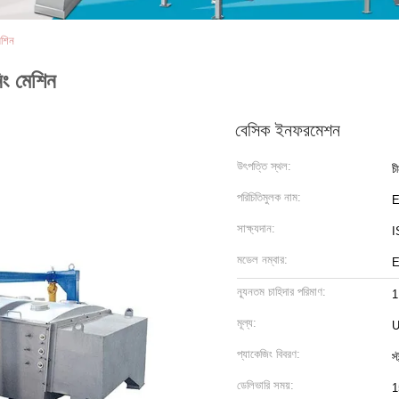
েশিন
িং মেশিন
বেসিক ইনফরমেশন
উৎপত্তি স্থল:
চ
পরিচিতিমুলক নাম:
সাক্ষ্যদান:
I
মডেল নম্বার:
E
ন্যূনতম চাহিদার পরিমাণ:
1
মূল্য:
U
প্যাকেজিং বিবরণ:
স্
ডেলিভারি সময়:
1