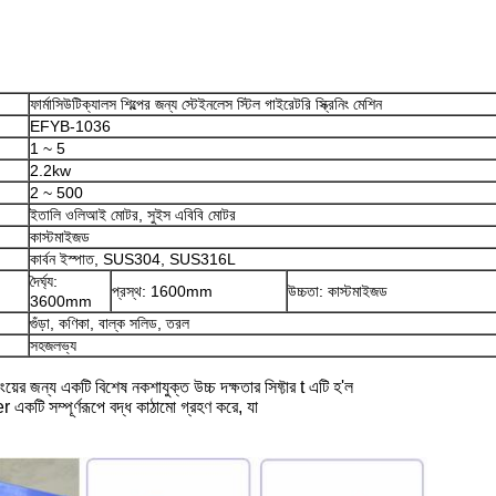
ফার্মাসিউটিক্যালস শিল্পের জন্য স্টেইনলেস স্টিল গাইরেটরি স্ক্রিনিং মেশিন
EFYB-1036
1 ~ 5
2.2kw
2 ~ 500
ইতালি ওলিআই মোটর, সুইস এবিবি মোটর
কাস্টমাইজড
কার্বন ইস্পাত, SUS304, SUS316L
দৈর্ঘ্য:
প্রস্থ: 1600mm
উচ্চতা: কাস্টমাইজড
3600mm
গুঁড়া, কণিকা, বাল্ক সলিড, তরল
সহজলভ্য
ংয়ের জন্য একটি বিশেষ নকশাযুক্ত উচ্চ দক্ষতার সিফ্টার t এটি হ'ল
r একটি সম্পূর্ণরূপে বদ্ধ কাঠামো গ্রহণ করে, যা