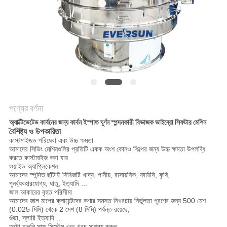
গোপনীয়তা
নীতি
পণ্যের বর্ণনা
অ্যাক্টিভেটেড কার্বনের জন্য কার্বন ইস্পাত ঘূর্ণন স্পন্দনকারী বিভাজক ভাইব্রো সিফটার মেশিন
বৈশিষ্ট্য ও উপকারিতা
কাস্টমাইজড পরিষেবা এবং উচ্চ ক্ষমতা
আমাদের সিভিং মেশিনগুলির প্রতিটি একক অংশ কোনও শিল্পের জন্য উচ্চ ক্ষমতা উপলব্ধি
করতে কাস্টমাইজ করা যায়
ওয়াইড অ্যাপ্লিকেশন
আমাদের স্পন্দিত ছাঁটাই সিরিজটি খাদ্য, পানীয়, রাসায়নিক, ফার্মাসি, কৃষি,
পুনর্ব্যবহারযোগ্য, ধাতু, ইত্যাদি ...
জাল আকারের বৃহত পরিসীমা
আমাদের জাল মাপের ক্লায়েন্টদের কণার সমস্ত নিখরচায় নির্ভুলতা পূরণের জন্য 500 মেশ
(0.025 মিমি) থেকে 2 মেশ (8 মিমি) পর্যন্ত রয়েছে,
গুঁড়া, স্লারি ইত্যাদি ...
অটো চালুনি সাফ সিস্টেম এবং খরচ সাশ্রয় করুন