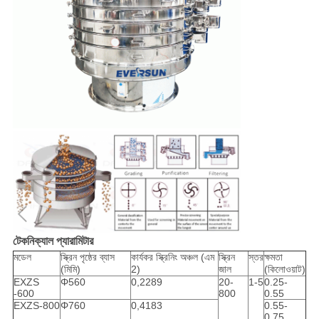
টেকনিক্যাল প্যারামিটার
মডেল
স্ক্রিন পৃষ্ঠের ব্যাস
কার্যকর স্ক্রিনিং অঞ্চল (এম
স্ক্রিন
স্তর
ক্ষমতা
(মিমি)
2)
জাল
(কিলোওয়াট)
EXZS
Φ560
0,2289
20-
1-5
0.25-
-600
800
0.55
EXZS-800
Φ760
0,4183
0.55-
0.75