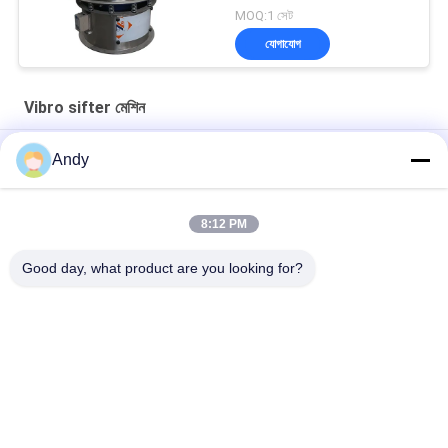
MOQ:1 সেট
যোগাযোগ
Vibro sifter মেশিন
High-Frequency Screen for Fine Material Processing in Mining
Andy
and Building Materials
সূক্ষ্ম কণা শ্রেণীবিভাগের জন্য উচ্চ কম্পাঙ্ক সম্পন্ন স্ক্রিন ভাইব্রো সিফটার মেশিন
8:12 PM
সঠিক স্ক্রিনিংয়ের জন্য নিয়মিত কম্পন পরামিতি সহ উচ্চ ফ্রিকোয়েন্সি স্ক্রিন
Good day, what product are you looking for?
সব
স্পন্দনশীল স্ক্রিনিং মেশিন
গিটারি স্ক্রিনিং মেশিন
টাম্বল স্ক্রিনিং মেশিন
বাল্ক ব্যাগ আনলোডার