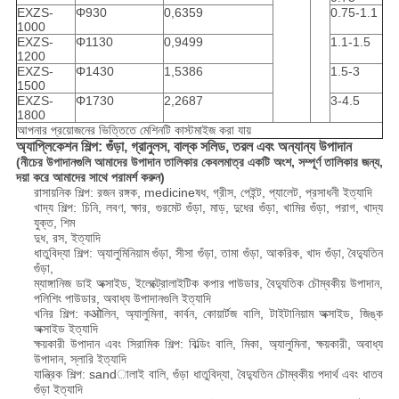
EXZS-
Φ930
0,6359
0.75-1.1
1000
EXZS-
Φ1130
0,9499
1.1-1.5
1200
EXZS-
Φ1430
1,5386
1.5-3
1500
EXZS-
Φ1730
2,2687
3-4.5
1800
আপনার প্রয়োজনের ভিত্তিতে মেশিনটি কাস্টমাইজ করা যায়
অ্যাপ্লিকেশন শিল্প: গুঁড়া, গ্রানুলস, বাল্ক সলিড, তরল এবং অন্যান্য উপাদান
(নীচের উপাদানগুলি আমাদের উপাদান তালিকার কেবলমাত্র একটি অংশ, সম্পূর্ণ তালিকার জন্য,
দয়া করে আমাদের সাথে পরামর্শ করুন)
রাসায়নিক শিল্প: রজন রঙ্গক, medicineষধ, গ্রীস, পেইন্ট, প্যালেট, প্রসাধনী ইত্যাদি
খাদ্য শিল্প: চিনি, লবণ, ক্ষার, গুরমেট গুঁড়া, মাড়, দুধের গুঁড়া, খামির গুঁড়া, পরাগ, খাদ্য
যুক্ত, শিম
দুধ, রস, ইত্যাদি
ধাতুবিদ্যা শিল্প: অ্যালুমিনিয়াম গুঁড়া, সীসা গুঁড়া, তামা গুঁড়া, আকরিক, খাদ গুঁড়া, বৈদ্যুতিন
গুঁড়া,
ম্যাঙ্গানিজ ডাই অক্সাইড, ইলেক্ট্রোলাইটিক কপার পাউডার, বৈদ্যুতিক চৌম্বকীয় উপাদান,
পলিশিং পাউডার, অবাধ্য উপাদানগুলি ইত্যাদি
খনির শিল্প: কओলিন, অ্যালুমিনা, কার্বন, কোয়ার্টজ বালি, টাইটানিয়াম অক্সাইড, জিঙ্ক
অক্সাইড ইত্যাদি
ক্ষয়কারী উপাদান এবং সিরামিক শিল্প: বিল্ডিং বালি, মিকা, অ্যালুমিনা, ক্ষয়কারী, অবাধ্য
উপাদান, স্লারি ইত্যাদি
যান্ত্রিক শিল্প: sandালাই বালি, গুঁড়া ধাতুবিদ্যা, বৈদ্যুতিন চৌম্বকীয় পদার্থ এবং ধাতব
গুঁড়া ইত্যাদি