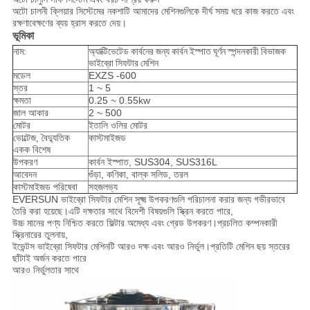
অটো চালনী ক্লিয়ার সিস্টেমের নকশাটি আমাদের মেশিনগুলিকে দীর্ঘ সময় ধরে কাজ করতে এবং
রক্ষণাবেক্ষণের ব্যয় হ্রাস করতে দেয়।
ভূমিকা
নাম:
অ্যাক্টিভেটেড কার্বনের জন্য কার্বন ইস্পাত ঘূর্ণন স্পন্দনকারী বিভাজক
ভাইব্রো সিফটার মেশিন
মডেল
EXZS -600
স্তর
1 ~ 5
ক্ষমতা
0.25 ~ 0.55kw
জাল আকার
2 ~ 500
মোটর
ইতালি ওলির মোটর
ভোল্টেজ, বৈদ্যুতিক
কাস্টমাইজড
একক বিশেষ
উপকরণ
কার্বন ইস্পাত, SUS304, SUS316L
আবেদন
গুঁড়া, কণিকা, বাল্ক সলিড, তরল
কাস্টমাইজড পরিষেবা
সহজলভ্য
EVERSUN ভাইব্রো সিফটার মেশিন সূক্ষ্ম উপকরণগুলি পরিচালনা করার জন্য গভীরভাবে
তৈরি করা হয়েছে।এটি দক্ষতার সাথে বিদেশী বিষয়গুলি স্ক্রিন করতে পারে,
উচ্চ মানের পণ্য নিশ্চিত করতে ফিল্টার অমেধ্য এবং গ্রেড উপকরণ।প্রচলিত কম্পনকারী
স্ক্রিনারের তুলনায়,
ইভেন্টস ভাইব্রো সিফটার মেশিনটি আরও দক্ষ এবং আরও নির্ভুল।প্রতিটি মেশিন ছয় স্তরের
ছাঁটাই অর্জন করতে পারে
আরও নির্ভুলতার সাথে