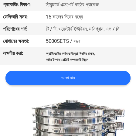
ভ্রমণ
প্যাকেজিং বিবরণ:
স্ট্যান্ডার্ড এক্সপোর্ট কাঠের প্যাকেজ
ডেলিভারি সময়:
15 কাজের দিনের মধ্যে
মান
পরিশোধের শর্ত:
টি / টি, ওয়েস্টার্ন ইউনিয়ন, মানিগ্রাম, এল / সি
নিয়ন্ত্রণ
যোগানের ক্ষমতা:
5000SETS / বছর
লক্ষণীয় করা:
,
যোগাযোগ
অ্যাক্টিভেটেড কার্বন ভাইব্রো সিফটার চালান
কার্বন ইস্পাত রোটারি কম্পনকারী স্ক্রিন
করুন
ভালো দাম
উদ্ধৃতির
জন্য
আবেদন
সাইটম্যাপ