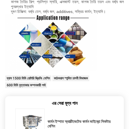
কাগজ তৈরির শিল্প: প্রলিপ্ত স্লারি, এক্সজাস্ট তরল, কাগজ তৈরি তরল এবং বর্জ্য জল
পুনরুদ্ধার ইত্যাদি
দূষণ চিকিত্সা: বর্জ্য তেল, বর্জ্য জল, additives, সক্রিয় কার্বন, ইত্যাদি।
ব্যাস 1500 মিমি রোটারি স্ক্রিনিং মেশিন
কাঠকয়াল স্পন্দিত চালনী বিভাজক
600 মিমি বৃত্তাকার কম্পনকারী পর্দা
এর সেরা মূল্য পান
কার্বন ইস্পাত অ্যাক্টিভেটেড কার্বন ভাইব্রো সিফটার
মেশিন