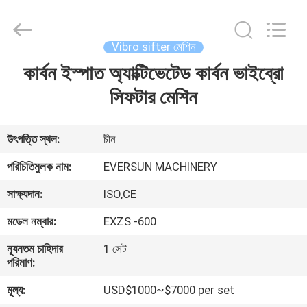
EVERSUN
Machinery
(Henan)
Co.,
Ltd.
Vibro sifter মেশিন
All
Rights
Reserved.
কার্বন ইস্পাত অ্যাক্টিভেটেড কার্বন ভাইব্রো
বাড়ি
সিফটার মেশিন
পণ্য
উৎপত্তি স্থল:
চীন
VR
পরিচিতিমুলক নাম:
EVERSUN MACHINERY
প্রদর্শন
সাক্ষ্যদান:
ISO,CE
মডেল নম্বার:
EXZS -600
আমাদের
সম্পর্কে
ন্যূনতম চাহিদার
1 সেট
পরিমাণ:
মূল্য:
USD$1000~$7000 per set
কারখানা