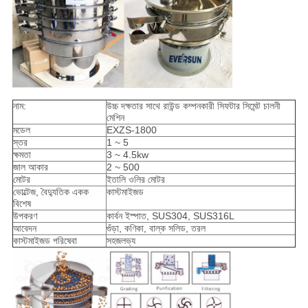
নাম:
উচ্চ দক্ষতার সাথে রাউন্ড কম্পনকারী সিফটার সিমেন্ট চালনী
মেশিন
মডেল
EXZS-1800
স্তর
1 ~ 5
ক্ষমতা
3 ~ 4.5kw
জাল আকার
2 ~ 500
মোটর
ইতালি ওলির মোটর
ভোল্টেজ, বৈদ্যুতিক একক
কাস্টমাইজড
বিশেষ
উপকরণ
কার্বন ইস্পাত, SUS304, SUS316L
আবেদন
গুঁড়া, কণিকা, বাল্ক সলিড, তরল
কাস্টমাইজড পরিষেবা
সহজলভ্য