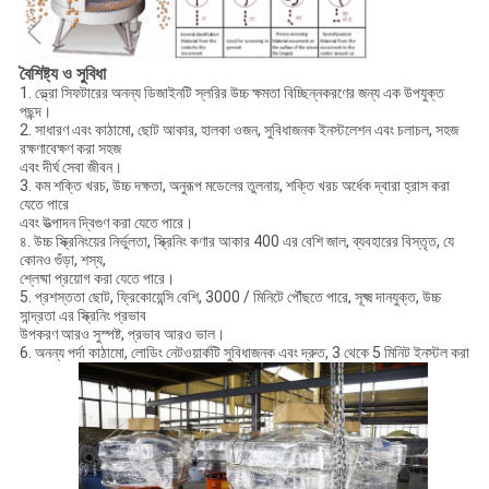
বৈশিষ্ট্য ও সুবিধা
1. ভ্ল্রো সিফটারের অনন্য ডিজাইনটি স্লরির উচ্চ ক্ষমতা বিচ্ছিন্নকরণের জন্য এক উপযুক্ত
পছন্দ।
2. সাধারণ এবং কাঠামো, ছোট আকার, হালকা ওজন, সুবিধাজনক ইনস্টলেশন এবং চলাচল, সহজ
রক্ষণাবেক্ষণ করা সহজ
এবং দীর্ঘ সেবা জীবন।
3. কম শক্তি খরচ, উচ্চ দক্ষতা, অনুরূপ মডেলের তুলনায়, শক্তি খরচ অর্ধেক দ্বারা হ্রাস করা
যেতে পারে
এবং উত্পাদন দ্বিগুণ করা যেতে পারে।
৪. উচ্চ স্ক্রিনিংয়ের নির্ভুলতা, স্ক্রিনিং কণার আকার 400 এর বেশি জাল, ব্যবহারের বিস্তৃত, যে
কোনও গুঁড়া, শস্য,
শ্লেষ্মা প্রয়োগ করা যেতে পারে।
5. প্রশস্ততা ছোট, ফ্রিকোয়েন্সি বেশি, 3000 / মিনিটে পৌঁছতে পারে, সূক্ষ্ম দানযুক্ত, উচ্চ
সান্দ্রতা এর স্ক্রিনিং প্রভাব
উপকরণ আরও সুস্পষ্ট, প্রভাব আরও ভাল।
6. অনন্য পর্দা কাঠামো, লোডিং নেটওয়ার্কটি সুবিধাজনক এবং দ্রুত, 3 থেকে 5 মিনিট ইনস্টল করা