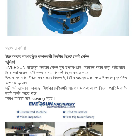
গোপনীয়তা
নীতি
পণ্যের বর্ণনা
উচ্চ দক্ষতার সাথে রাউন্ড কম্পনকারী সিফটার সিমেন্ট চালনী মেশিন
ভূমিকা
EVERSUN ভাইব্রো সিফটার মেশিন সূক্ষ্ম উপকরণগুলি পরিচালনা করার জন্য গভীরভাবে
তৈরি করা হয়েছে।এটি দক্ষতার সাথে বিদেশী স্ক্রিন করতে পারে
উচ্চ মানের পণ্য নিশ্চিত করার জন্য বিষয়গুলি, ফিল্টার অমেধ্য এবং গ্রেড উপকরণ।প্রচলিত
কম্পনের তুলনায়
স্ক্রীনার্স, ইভেনসুন ভাইব্রো সিফটার মেশিনগুলি আরও দক্ষ এবং আরও নির্ভুল।প্রতিটি মেশিন
ছয়টি অর্জন করতে পারে
আরও স্পষ্টতা সঙ্গে sieving স্তর।