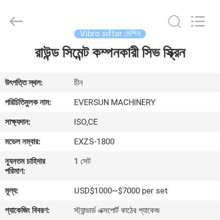
EVERSUN
Machinery
(Henan)
Co.,
Ltd.
Vibro sifter মেশিন
All
Rights
Reserved.
রাউন্ড সিমেন্ট কম্পনকারী সিভ স্ক্রিন
বাড়ি
পণ্য
উৎপত্তি স্থল:
চীন
পরিচিতিমুলক নাম:
EVERSUN MACHINERY
VR
সাক্ষ্যদান:
ISO,CE
প্রদর্শন
মডেল নম্বার:
EXZS-1800
আমাদের
ন্যূনতম চাহিদার
1 সেট
পরিমাণ:
সম্পর্কে
মূল্য:
USD$1000~$7000 per set
কারখানা
প্যাকেজিং বিবরণ:
স্ট্যান্ডার্ড এক্সপোর্ট কাঠের প্যাকেজ