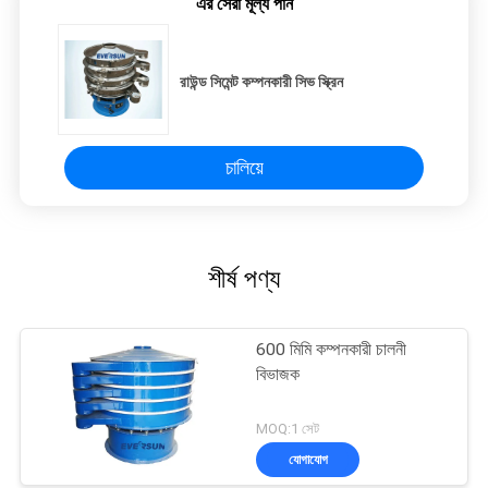
এর সেরা মূল্য পান
রাউন্ড সিমেন্ট কম্পনকারী সিভ স্ক্রিন
চালিয়ে
শীর্ষ পণ্য
600 মিমি কম্পনকারী চালনী
বিভাজক
MOQ:1 সেট
যোগাযোগ