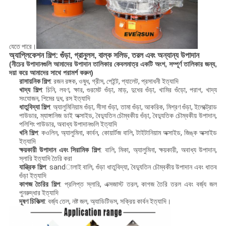
যেতে পারে।
অ্যাপ্লিকেশন শিল্প: গুঁড়া, গ্রানুলস, বাল্ক সলিড, তরল এবং অন্যান্য উপাদান
(নীচের উপাদানগুলি আমাদের উপাদান তালিকার কেবলমাত্র একটি অংশ, সম্পূর্ণ তালিকার জন্য,
দয়া করে আমাদের সাথে পরামর্শ করুন)
রাসায়নিক শিল্প
: রজন রঙ্গক, ওষুধ, গ্রীস, পেইন্ট, প্যালেট, প্রসাধনী ইত্যাদি
খাদ্য শিল্প
: চিনি, লবণ, ক্ষার, গুরমেট গুঁড়া, মাড়, দুধের গুঁড়া, খামির গুঁড়ো, পরাগ, খাদ্য
সংযোজন, শিমের দুধ, রস ইত্যাদি
ধাতুবিদ্যা শিল্প
: অ্যালুমিনিয়াম গুঁড়া, সীসা গুঁড়া, তামা গুঁড়া, আকরিক, মিশ্রণ গুঁড়া, ইলেক্ট্রোড
পাউডার, ম্যাঙ্গানিজ ডাই অক্সাইড, বৈদ্যুতিন চৌম্বকীয় গুঁড়া, বৈদ্যুতিক চৌম্বকীয় উপাদান,
পলিশিং পাউডার, অবাধ্য উপাদানগুলি ইত্যাদি
খনি শিল্প
: কওলিন, অ্যালুমিনা, কার্বন, কোয়ার্টজ বালি, টাইটানিয়াম অক্সাইড, জিঙ্ক অক্সাইড
ইত্যাদি
ক্ষয়কারী উপাদান এবং সিরামিক শিল্প
: বালি, মিকা, অ্যালুমিনা, ক্ষয়কারী, অবাধ্য উপাদান,
স্লারি ইত্যাদি তৈরি করা
যান্ত্রিক শিল্প
: sandালাই বালি, গুঁড়া ধাতুবিদ্যা, বৈদ্যুতিন চৌম্বকীয় উপাদান এবং ধাতব
গুঁড়া ইত্যাদি
কাগজ তৈরির শিল্প
: প্রলিপ্ত স্লারি, এক্সজাস্ট তরল, কাগজ তৈরি তরল এবং বর্জ্য জল
পুনরুদ্ধার ইত্যাদি
দূষণ চিকিত্সা
: বর্জ্য তেল, নষ্ট জল, অ্যাডিটিভস, সক্রিয় কার্বন ইত্যাদি।