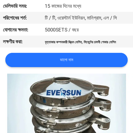
ভ্রমণ
ডেলিভারি সময়:
15 কাজের দিনের মধ্যে
পরিশোধের শর্ত:
টি / টি, ওয়েস্টার্ন ইউনিয়ন, মানিগ্রাম, এল / সি
মান
যোগানের ক্ষমতা:
5000SETS / বছর
নিয়ন্ত্রণ
লক্ষণীয় করা:
,
বৃত্তাকার কম্পনকারী স্ক্রিন মেশিন
সিমেন্টের চালনী শেকার মেশিন
যোগাযোগ
ভালো দাম
করুন
উদ্ধৃতির
জন্য
আবেদন
সাইটম্যাপ