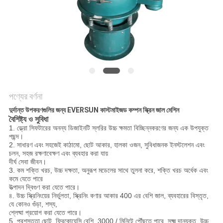
গোপনীয়তা
নীতি
পণ্যের বর্ণনা
দুর্দান্ত উপকরণগুলির জন্য EVERSUN কাস্টমাইজড কম্পন স্ক্রিন জাল মেশিন
বৈশিষ্ট্য ও সুবিধা
1. ভ্ল্রো সিফটারের অনন্য ডিজাইনটি স্লরির উচ্চ ক্ষমতা বিচ্ছিন্নকরণের জন্য এক উপযুক্ত
পছন্দ।
2. সাধারণ এবং সহজেই কাঠামো, ছোট আকার, হালকা ওজন, সুবিধাজনক ইনস্টলেশন এবং
চলন, সহজ রক্ষণাবেক্ষণ এবং ব্যবহার করা যায়
দীর্ঘ সেবা জীবন।
3. কম শক্তি খরচ, উচ্চ দক্ষতা, অনুরূপ মডেলের সাথে তুলনা করে, শক্তি খরচ অর্ধেক এবং
কমে যেতে পারে
উত্পাদন দ্বিগুণ করা যেতে পারে।
৪. উচ্চ স্ক্রিনিংয়ের নির্ভুলতা, স্ক্রিনিং কণার আকার 400 এর বেশি জাল, ব্যবহারের বিস্তৃত,
যে কোনও গুঁড়া, শস্য,
শ্লেষ্মা প্রয়োগ করা যেতে পারে।
5. প্রশস্ততা ছোট, ফ্রিকোয়েন্সি বেশি, 3000 / মিনিটে পৌঁছতে পারে, সূক্ষ্ম দানযুক্ত, উচ্চ