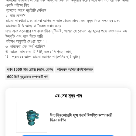
আমাদের পণ্যগুলি জাতীয় এবং আন্তর্জাতিক মান অনুসারে কঠোরভাবে উত্পাদিত হয় এবং আমরা
একটি পরীক্ষা নিই
প্রসবের আগে প্রতিটি মেশিনে।
২. দাম কেমন?
আমরা কারখানা এবং আমরা আপনাকে ভাল মানের সাথে সেরা মূল্য দিতে সক্ষম হব এবং
আমাদের নীতি আছে যা "সঞ্চয় করার জন্য
সময় এবং একেবারে সৎ ব্যবসায়িক দৃষ্টিভঙ্গি, আমরা যে কোনও গ্রাহকের পক্ষে যথাসম্ভব কম
উদ্ধৃতি এবং ছাড় দিতে পারি
পরিমাণ অনুযায়ী দেওয়া হবে "।
৩. পরিষেবা এবং অর্থ শর্তাদি?
উ: আমরা সাধারণত টি / টি, এল / সি গ্রহণ করি;
বি। প্রসবের আগে আমরা সমাপ্ত পণ্যগুলির ছবি তুলি।
ব্যাস 1500 মিমি রোটারি স্ক্রিনিং মেশিন
কাঠকয়াল স্পন্দিত চালনী বিভাজক
600 মিমি বৃত্তাকার কম্পনকারী পর্দা
এর সেরা মূল্য পান
উচ্চ ফ্রিকোয়েন্সি সূক্ষ্ম পদার্থ বিজ্ঞপ্তি কম্পনকারী
স্ক্রিন মেশিন