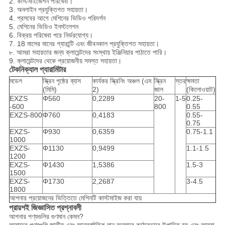
2. কাস্টমাইজেশন পরিষেবা।
3. অনলাইন প্রযুক্তিগত সহায়তা।
4. প্রসবের আগে মেশিনের ভিডিও পরিদর্শন
5. মেশিনের ভিডিও ইনস্টলেশন
6. বিক্রয় পরিষেবা পরে নির্ভরযোগ্য।
7. 18 মাসের মানের গ্যারান্টি এবং জীবনকাল প্রযুক্তিগত সহায়তা।
৮. আমরা সহায়তার জন্য ক্লায়েন্টদের সংস্থায় ইঞ্জিনিয়ার পাঠাতে পারি।
9. ক্লায়েন্টদের থেকে প্রয়োজনীয় সমস্ত সহায়তা।
টেকনিক্যাল প্যারামিটার
মডেল
স্ক্রিন পৃষ্ঠের ব্যাস
কার্যকর স্ক্রিনিং অঞ্চল (এম
স্ক্রিন
স্তর
ক্ষমতা
(মিমি)
2)
জাল
(কিলোওয়াট)
EXZS
Φ560
0,2289
20-
1-5
0.25-
-600
800
0.55
EXZS-800
Φ760
0,4183
0.55-
0.75
EXZS-
Φ930
0,6359
0.75-1.1
1000
EXZS-
Φ1130
0,9499
1.1-1.5
1200
EXZS-
Φ1430
1,5386
1.5-3
1500
EXZS-
Φ1730
2,2687
3-4.5
1800
আপনার প্রয়োজনের ভিত্তিতে মেশিনটি কাস্টমাইজ করা যায়
প্রায়শই জিজ্ঞাসিত প্রশ্নাবলী
আপনার পণ্যগুলির গুণমান কেমন?