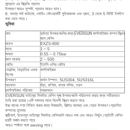
সান্দ্রতা এর স্ক্রিনিং প্রভাব
উপকরণ আরও সুস্পষ্ট, প্রভাব আরও ভাল।
6. অনন্য পর্দা কাঠামো, লোডিং নেটওয়ার্কটি সুবিধাজনক এবং দ্রুত, 3 থেকে 5 মিনিট ইনস্টল
করা যেতে পারে।
ভূমিকা
নাম:
দুর্দান্ত উপকরণগুলির জন্য EVERSUN কাস্টমাইজড কম্পন স্ক্রিন
জাল মেশিন
মডেল
EXZS-800
স্তর
1 ~ 5
ক্ষমতা
0.55 ~ 0.75kw
জাল আকার
2 ~ 500
মোটর
ইতালি ওলির মোটর
ভোল্টেজ, বৈদ্যুতিক একক
কাস্টমাইজড
বিশেষ
উপকরণ
কার্বন ইস্পাত, SUS304, SUS316L
আবেদন
গুঁড়া, কণিকা, বাল্ক সলিড, তরল
কাস্টমাইজড পরিষেবা
সহজলভ্য
EVERSUN ভাইব্রো সিফটার মেশিন সূক্ষ্ম উপকরণগুলি পরিচালনা করার জন্য গভীরভাবে
তৈরি করা হয়েছে।এটি দক্ষতার সাথে বিদেশী স্ক্রিন করতে পারে
উচ্চ মানের পণ্য নিশ্চিত করার জন্য বিষয়গুলি, ফিল্টার অমেধ্য এবং গ্রেড উপকরণ।প্রচলিত
কম্পনের তুলনায়
স্ক্রীনার্স, ইভেনসুন ভাইব্রো সিফটার মেশিনগুলি আরও দক্ষ এবং আরও নির্ভুল।প্রতিটি মেশিন
ছয়টি অর্জন করতে পারে
আরও স্পষ্টতা সঙ্গে sieving স্তর।