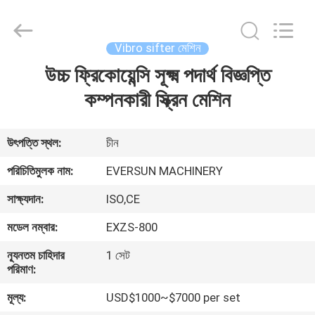
EVERSUN
Machinery
(Henan)
Co.,
Ltd.
Vibro sifter মেশিন
All
Rights
Reserved.
উচ্চ ফ্রিকোয়েন্সি সূক্ষ্ম পদার্থ বিজ্ঞপ্তি
বাড়ি
কম্পনকারী স্ক্রিন মেশিন
পণ্য
উৎপত্তি স্থল:
চীন
VR
পরিচিতিমুলক নাম:
EVERSUN MACHINERY
প্রদর্শন
সাক্ষ্যদান:
ISO,CE
মডেল নম্বার:
EXZS-800
আমাদের
সম্পর্কে
ন্যূনতম চাহিদার
1 সেট
পরিমাণ:
মূল্য:
USD$1000~$7000 per set
কারখানা