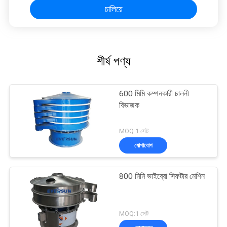
চালিয়ে
শীর্ষ পণ্য
600 মিমি কম্পনকারী চালনী
বিভাজক
MOQ:1 সেট
যোগাযোগ
800 মিমি ভাইব্রো সিফটার মেশিন
MOQ:1 সেট