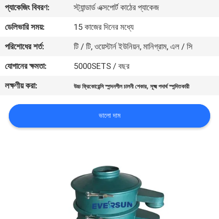
ভ্রমণ
প্যাকেজিং বিবরণ:
স্ট্যান্ডার্ড এক্সপোর্ট কাঠের প্যাকেজ
ডেলিভারি সময়:
15 কাজের দিনের মধ্যে
মান
পরিশোধের শর্ত:
টি / টি, ওয়েস্টার্ন ইউনিয়ন, মানিগ্রাম, এল / সি
নিয়ন্ত্রণ
যোগানের ক্ষমতা:
5000SETS / বছর
লক্ষণীয় করা:
,
যোগাযোগ
উচ্চ ফ্রিকোয়েন্সি স্পন্দনশীল চালনী শেকার
সূক্ষ্ম পদার্থ স্পন্দিতকারী
করুন
ভালো দাম
উদ্ধৃতির
জন্য
আবেদন
সাইটম্যাপ