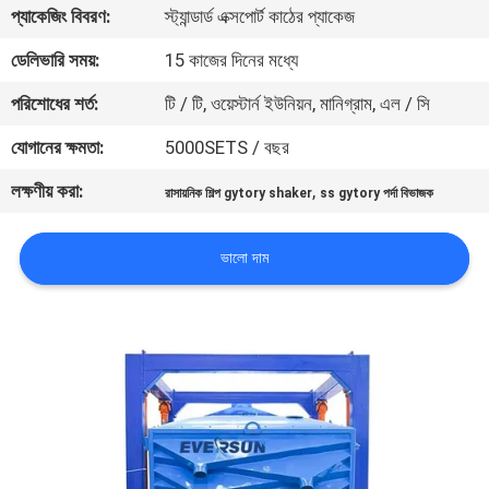
ভ্রমণ
প্যাকেজিং বিবরণ:
স্ট্যান্ডার্ড এক্সপোর্ট কাঠের প্যাকেজ
ডেলিভারি সময়:
15 কাজের দিনের মধ্যে
মান
পরিশোধের শর্ত:
টি / টি, ওয়েস্টার্ন ইউনিয়ন, মানিগ্রাম, এল / সি
নিয়ন্ত্রণ
যোগানের ক্ষমতা:
5000SETS / বছর
লক্ষণীয় করা:
,
যোগাযোগ
রাসায়নিক শিল্প gytory shaker
ss gytory পর্দা বিভাজক
করুন
ভালো দাম
উদ্ধৃতির
জন্য
আবেদন
সাইটম্যাপ