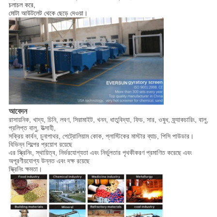
চলাচল করে,
মোটা আউটলেট থেকে ছেড়ে দেওয়া।
আবেদন
রাসায়নিক, খাদ্য, চিনি, লবণ, সিরামাইট, খনন, ধাতুবিদ্যা, ফিড, সার, ওষুধ, ফ্র্যাকচারিং, বালু,
প্রলিপ্ত বালু, উত্সাহী,
সক্রিয় কার্বন, চুনাপাথর, পেট্রোলিয়াম কোক, প্লাস্টিকের মাস্টার ব্যাচ, পিসি পাউডার।
বিভিন্ন শিল্পের প্রয়োগ রয়েছে
এর স্ক্রিনিং, স্থায়িত্ব, নির্ভরযোগ্যতা এবং নির্ভুলতার পৃথকীকরণ প্রমাণিত করেছে এবং
অপূরণীয়যোগ্য উন্নত এবং দক্ষ রয়েছে
স্ক্রিনিং ক্ষমতা।