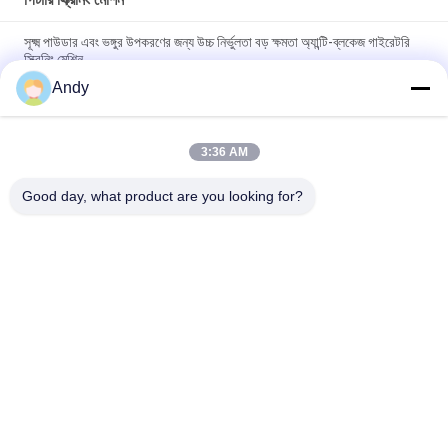
সূক্ষ্ম পাউডার এবং ভঙ্গুর উপকরণের জন্য উচ্চ নির্ভুলতা বড় ক্ষমতা অ্যান্টি-ব্লকেজ গাইরেটরি
স্ক্রিনিং মেশিন
Andy
ঘূর্ণনশীল স্ক্রিনিং মেশিনটি সলিড পার্টিকল স্ক্রিনিংয়ের জন্য ডিজাইন করা হয়েছে যাতে কম
গোলমালের সাথে মসৃণ অপারেশন এবং সহজ রক্ষণাবেক্ষণ করা যায়
3:36 AM
উন্নত উপাদান স্তরায়ন এবং বিচ্ছেদের জন্য প্ল্যানার সাইক্লোন স্ক্রিন প্রযুক্তি ব্যবহার করে
গিরোটোরি স্ক্রিনিং মেশিন
Good day, what product are you looking for?
সব
স্পন্দনশীল স্ক্রিনিং মেশিন
গিটারি স্ক্রিনিং মেশিন
টাম্বল স্ক্রিনিং মেশিন
বাল্ক ব্যাগ আনলোডার
ভ্যাকুয়াম কনভেয়র সিস্টেম
রিবন ব্লেন্ডার মেশিন