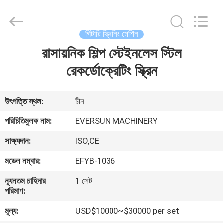
EVERSUN
Machinery
(Henan)
Co.,
Ltd.
গিটারি স্ক্রিনিং মেশিন
All
Rights
Reserved.
রাসায়নিক শিল্প স্টেইনলেস স্টিল
বাড়ি
রেকর্ডোক্রেটিং স্ক্রিন
পণ্য
উৎপত্তি স্থল:
চীন
VR
পরিচিতিমুলক নাম:
EVERSUN MACHINERY
প্রদর্শন
সাক্ষ্যদান:
ISO,CE
মডেল নম্বার:
EFYB-1036
আমাদের
সম্পর্কে
ন্যূনতম চাহিদার
1 সেট
পরিমাণ:
মূল্য:
USD$10000~$30000 per set
কারখানা