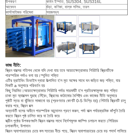
উপকরণ
কার্বন ইস্পাত, SUS304, SUS316L
আবেদন
গুঁড়া, কণিকা, বাল্ক সলিড, তরল
কাস্টমাইজড পরিষেবা
সহজলভ্য
কাজ নীতি:
স্ক্রিন বাক্সের গতিপথ থেকে যদি দেখা যায় তবে আয়তক্ষেত্রাকার গিরিটরি স্ক্রিনটিকে
পারস্পরিক পর্দাও বলা হয়।স্পন্দিত শক্তি
এটির ড্রাইভিং ডিভাইস দ্বারা উত্পাদিত হ'ল মৃত অক্ষের সাথে ঘন জড়িত জড় শক্তি, যার
দিকটি a অনুসারে পরিবর্তন হয়
কিছু নিয়মিত।আয়তক্ষেত্রাকার গিরিটরি পর্দার সারমর্মটি হ'ল প্রতিরক্ষামূলক জড় শক্তি
চাকা মৃত অ্যাক্সেল ঘুরছে।স্ট্রিং, স্ক্রিনের কাঠামোর বৈশিষ্ট্য এবং কাজের নীতি অনুসারে
পৃষ্ঠটি স্তর বা ঝুঁকিতে সাজানো হয় (প্রবণতার কোণটি 0-5 ডিগ্রি হয়)।গিটারি স্ক্রিনটি চালু
করার পরে, স্ক্রিন বক্স
অন্তর্বর্তী বলের অধীনে পারস্পরিক আন্দোলন গ্রহণ করুন, পর্দা বাক্স পর্যায়ক্রমিক কাঁপুনি তৈরি
করতে স্ক্রিন পৃষ্ঠ চালিত করে যা তৈরি করে
স্ক্রীন পৃষ্ঠের উপকরণগুলি স্ক্রিন বাক্সের সাথে নির্দেশমূলক জাম্পিং চলাচল করতে।পিরিয়ড
চলাকালীন, উপাদান
স্ক্রিন অ্যাপারচারের চেয়ে কম স্তরের নীচে পড়ে, স্ক্রিন অ্যাপারচারের চেয়ে বড় পদার্থ লাফিয়ে