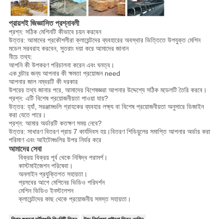
প্রায়শই জিজ্ঞাসিত প্রশ্নাবলী
প্রশ্ন: সঠিক মেশিনটি কীভাবে চয়ন করবেন
উত্তর: আমাদের প্রকৌশলীরা ক্লায়েন্টদের ব্যবহারের অবস্থার ভিত্তিতে উপযুক্ত মেশিন
মডেল সরবরাহ করবেন, সুতরাং দয়া করে আমাদের জানান
নীচে তথ্য:
আপনি কী উপকরণ পরিচালনা করেন এবং ঘনত্ব।
এক ঘন্টার জন্য আপনার কী ক্ষমতা প্রয়োজন need
আপনার জাল নম্বরটি কী দরকার
উপরের তথ্য জানার পরে, আমাদের বিশেষজ্ঞরা আপনার উদ্দেশ্যে সঠিক মডেলটি তৈরি করবে।
প্রশ্ন: এটি বিশেষ প্রয়োজনীয়তা পাওয়া যায়?
উত্তর: হ্যাঁ, সরঞ্জামগুলি গ্রাহকের ব্যবহার লক্ষ্য বা বিশেষ প্রয়োজনীয়তা অনুসারে ডিজাইন
করা যেতে পারে।
প্রশ্ন: আমার অর্ডারটি কতক্ষণ সময় নেবে?
উত্তর: সাধারণ বিতরণ প্রায় 7 কার্যদিবস হয়।বিতরণ শিডিয়ুলের সমাপ্তি আপনার অর্ডার করা
পরিমাণ এবং আইটেমগুলির উপর নির্ভর করে
আমাদের সেবা
বিক্রয় বিক্রয় পূর্ব থেকে নিষিদ্ধ পরামর্শ।
কাস্টমাইজেশন পরিষেবা।
অনলাইন প্রযুক্তিগত সহায়তা।
প্রসবের আগে মেশিনের ভিডিও পরিদর্শন
মেশিন ভিডিও ইনস্টলেশন
ক্লায়েন্টদের কাছ থেকে প্রয়োজনীয় সমস্ত সহায়তা।