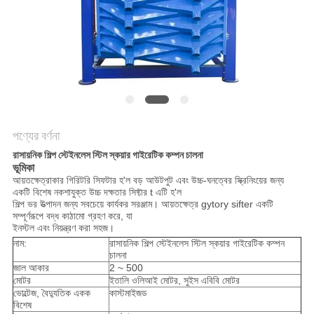
গোপনীয়তা
নীতি
পণ্যের বর্ণনা
রাসায়নিক শিল্প স্টেইনলেস স্টিল স্কয়ার গাইরেটিক কম্পন চালনা
ভূমিকা
আয়তক্ষেত্রাকার গিরিটরি সিফটার হ'ল বড় আউটপুট এবং উচ্চ-ঘনত্বের স্ক্রিনিংয়ের জন্য
একটি বিশেষ নকশাযুক্ত উচ্চ দক্ষতার সিফ্টার t এটি হ'ল
শিল্প ভর উত্পাদন জন্য সবচেয়ে কার্যকর সরঞ্জাম। আয়তক্ষেত্র gytory sifter একটি
সম্পূর্ণরূপে বদ্ধ কাঠামো গ্রহণ করে, যা
ইনস্টল এবং নিয়ন্ত্রণ করা সহজ।
নাম:
রাসায়নিক শিল্প স্টেইনলেস স্টিল স্কয়ার গাইরেটিক কম্পন
চালনা
জাল আকার
2 ~ 500
মোটর
ইতালি ওলিআই মোটর, সুইস এবিবি মোটর
ভোল্টেজ, বৈদ্যুতিক একক
কাস্টমাইজড
বিশেষ