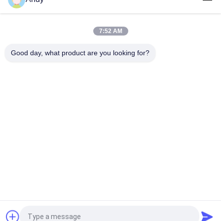
and Building Materials
সূক্ষ্ম কণা শ্রেণীবিভাগের জন্য উচ্চ কম্পাঙ্ক সম্পন্ন স্ক্রিন ভাইব্রো সিফটার মেশিন
7:52 AM
সঠিক স্ক্রিনিংয়ের জন্য নিয়মিত কম্পন পরামিতি সহ উচ্চ ফ্রিকোয়েন্সি স্ক্রিন
Good day, what product are you looking for?
সব
স্পন্দনশীল স্ক্রিনিং মেশিন
গিটারি স্ক্রিনিং মেশিন
টাম্বল স্ক্রিনিং মেশিন
বাল্ক ব্যাগ আনলোডার
ভ্যাকুয়াম কনভেয়র সিস্টেম
রিবন ব্লেন্ডার মেশিন
গুঁড়ো সিভিং মেশিন
পাল্ভারাইজার গ্রাইন্ডার মেশিন
উদ্ধৃতির জন্য আবেদন