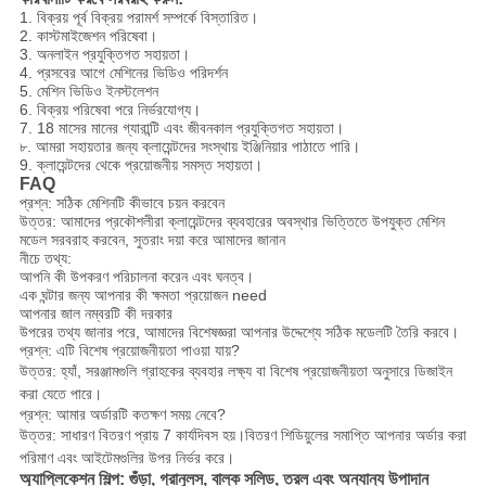
1. বিক্রয় পূর্ব বিক্রয় পরামর্শ সম্পর্কে বিস্তারিত।
2. কাস্টমাইজেশন পরিষেবা।
3. অনলাইন প্রযুক্তিগত সহায়তা।
4. প্রসবের আগে মেশিনের ভিডিও পরিদর্শন
5. মেশিন ভিডিও ইনস্টলেশন
6. বিক্রয় পরিষেবা পরে নির্ভরযোগ্য।
7. 18 মাসের মানের গ্যারান্টি এবং জীবনকাল প্রযুক্তিগত সহায়তা।
৮. আমরা সহায়তার জন্য ক্লায়েন্টদের সংস্থায় ইঞ্জিনিয়ার পাঠাতে পারি।
9. ক্লায়েন্টদের থেকে প্রয়োজনীয় সমস্ত সহায়তা।
FAQ
প্রশ্ন: সঠিক মেশিনটি কীভাবে চয়ন করবেন
উত্তর: আমাদের প্রকৌশলীরা ক্লায়েন্টদের ব্যবহারের অবস্থার ভিত্তিতে উপযুক্ত মেশিন
মডেল সরবরাহ করবেন, সুতরাং দয়া করে আমাদের জানান
নীচে তথ্য:
আপনি কী উপকরণ পরিচালনা করেন এবং ঘনত্ব।
এক ঘন্টার জন্য আপনার কী ক্ষমতা প্রয়োজন need
আপনার জাল নম্বরটি কী দরকার
উপরের তথ্য জানার পরে, আমাদের বিশেষজ্ঞরা আপনার উদ্দেশ্যে সঠিক মডেলটি তৈরি করবে।
প্রশ্ন: এটি বিশেষ প্রয়োজনীয়তা পাওয়া যায়?
উত্তর: হ্যাঁ, সরঞ্জামগুলি গ্রাহকের ব্যবহার লক্ষ্য বা বিশেষ প্রয়োজনীয়তা অনুসারে ডিজাইন
করা যেতে পারে।
প্রশ্ন: আমার অর্ডারটি কতক্ষণ সময় নেবে?
উত্তর: সাধারণ বিতরণ প্রায় 7 কার্যদিবস হয়।বিতরণ শিডিয়ুলের সমাপ্তি আপনার অর্ডার করা
পরিমাণ এবং আইটেমগুলির উপর নির্ভর করে।
অ্যাপ্লিকেশন শিল্প: গুঁড়া, গ্রানুলস, বাল্ক সলিড, তরল এবং অন্যান্য উপাদান