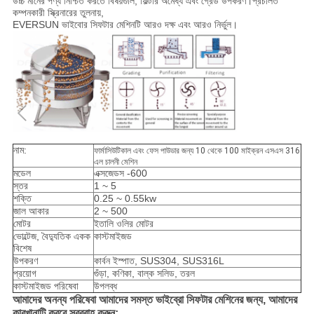
উচ্চ মানের পণ্য নিশ্চিত করতে বিষয়গুলি, ফিল্টার অমেধ্য এবং গ্রেড উপকরণ।প্রচলিত
কম্পনকারী স্ক্রিনারের তুলনায়,
EVERSUN ভাইবোর সিফটার মেশিনটি আরও দক্ষ এবং আরও নির্ভুল।
নাম:
ফার্মাসিউটিকাল এবং ফেস পাউডার জন্য 10 থেকে 100 মাইক্রন এসএস 316
এল চালনী মেশিন
মডেল
এক্সজেডস -600
স্তর
1 ~ 5
শক্তি
0.25 ~ 0.55kw
জাল আকার
2 ~ 500
মোটর
ইতালি ওলির মোটর
ভোল্টেজ, বৈদ্যুতিক একক
কাস্টমাইজড
বিশেষ
উপকরণ
কার্বন ইস্পাত, SUS304, SUS316L
প্রয়োগ
গুঁড়া, কণিকা, বাল্ক সলিড, তরল
কাস্টমাইজড পরিষেবা
উপলব্ধ
আমাদের অনন্য পরিষেবা আমাদের সমস্ত ভাইব্রো সিফটার মেশিনের জন্য, আমাদের
কারখানাটি করবে
সরবরাহ করুন: