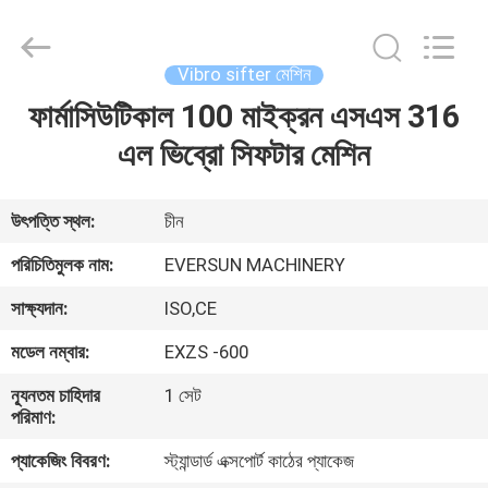
EVERSUN
Machinery
(Henan)
Co.,
Ltd.
Vibro sifter মেশিন
All
Rights
Reserved.
ফার্মাসিউটিকাল 100 মাইক্রন এসএস 316
বাড়ি
এল ভিব্রো সিফটার মেশিন
পণ্য
উৎপত্তি স্থল:
চীন
VR
পরিচিতিমুলক নাম:
EVERSUN MACHINERY
প্রদর্শন
সাক্ষ্যদান:
ISO,CE
মডেল নম্বার:
EXZS -600
আমাদের
সম্পর্কে
ন্যূনতম চাহিদার
1 সেট
পরিমাণ:
প্যাকেজিং বিবরণ:
স্ট্যান্ডার্ড এক্সপোর্ট কাঠের প্যাকেজ
কারখানা