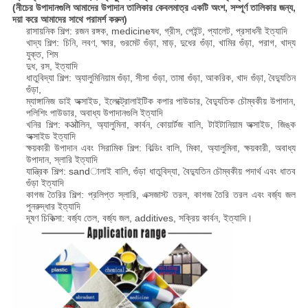
(নীচের উপাদানগুলি আমাদের উপাদান তালিকার কেবলমাত্র একটি অংশ, সম্পূর্ণ তালিকার জন্য,
দয়া করে আমাদের সাথে পরামর্শ করুন)
রাসায়নিক শিল্প: রজন রঙ্গক, medicineষধ, গ্রীস, পেইন্ট, প্যালেট, প্রসাধনী ইত্যাদি
খাদ্য শিল্প: চিনি, লবণ, ক্ষার, গুরমেট গুঁড়া, মাড়, দুধের গুঁড়া, খামির গুঁড়া, পরাগ, খাদ্য
যুক্ত, শিম
দুধ, রস, ইত্যাদি
ধাতুবিদ্যা শিল্প: অ্যালুমিনিয়াম গুঁড়া, সীসা গুঁড়া, তামা গুঁড়া, আকরিক, খাদ গুঁড়া, বৈদ্যুতিন
গুঁড়া,
ম্যাঙ্গানিজ ডাই অক্সাইড, ইলেক্ট্রোলাইটিক কপার পাউডার, বৈদ্যুতিক চৌম্বকীয় উপাদান,
পলিশিং পাউডার, অবাধ্য উপাদানগুলি ইত্যাদি
খনির শিল্প: কओলিন, অ্যালুমিনা, কার্বন, কোয়ার্টজ বালি, টাইটানিয়াম অক্সাইড, জিঙ্ক
অক্সাইড ইত্যাদি
ক্ষয়কারী উপাদান এবং সিরামিক শিল্প: বিল্ডিং বালি, মিকা, অ্যালুমিনা, ক্ষয়কারী, অবাধ্য
উপাদান, স্লারি ইত্যাদি
যান্ত্রিক শিল্প: sandালাই বালি, গুঁড়া ধাতুবিদ্যা, বৈদ্যুতিন চৌম্বকীয় পদার্থ এবং ধাতব
গুঁড়া ইত্যাদি
কাগজ তৈরির শিল্প: প্রলিপ্ত স্লারি, এক্সজাস্ট তরল, কাগজ তৈরি তরল এবং বর্জ্য জল
পুনরুদ্ধার ইত্যাদি
দূষণ চিকিত্সা: বর্জ্য তেল, বর্জ্য জল, additives, সক্রিয় কার্বন, ইত্যাদি।