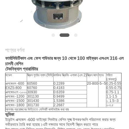
গোপনীয়তা
নীতি
পণ্যের বর্ণনা
ফার্মাসিউটিকাল এবং ফেস পাউডার জন্য 10 থেকে 100 মাইক্রন এসএস 316 এল
চালনী মেশিন
টেকনিক্যাল প্যারামিটার
মডেল
স্ক্রিন পৃষ্ঠের ব্যাস (মিমি)
কার্যকর স্ক্রিনিং এলাকা (এম 2)
স্ক্রিন জাল
স্তর
শক্তি
(কেডব্লু)
এক্সজেডস -600
60560
0.2289
20-800
-5--5
0.25-0.55
EXZS-800
60760
0.4183
0.55-0.75
এক্সজেডএস -১০০০
30930
0.6359
0.75-1.1
এক্সজেড -1200
301130
0.9499
1.1-1.5
এক্সজেড -1500
301430
1.5386
১. 1.5--3
এক্সজেড -1800
301730
2.2687
২-৩.৫
আপনার প্রয়োজনের ভিত্তিতে মেশিনটি কাস্টমাইজ করা যায়
ভূমিকা
ইভেন্টস এক্সজেস -600 ভাইব্রো সিফটার মেশিন সূক্ষ্ম উপকরণগুলি পরিচালনা করার জন্য
গভীরভাবে তৈরি করা হয়েছে।এটি দক্ষতার সাথে বিদেশী স্ক্রিন করতে পারে