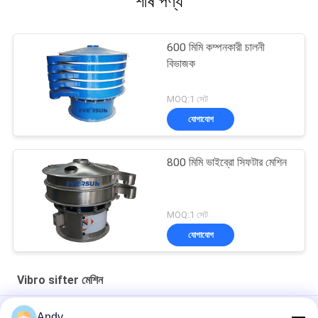
শীর্ষ পণ্য
600 মিমি কম্পনকারী চালনী
বিভাজক
MOQ:1 সেট
যোগাযোগ
800 মিমি ভাইব্রো সিফটার মেশিন
MOQ:1 সেট
যোগাযোগ
Vibro sifter মেশিন
High-Frequency Screen for Fine Material Processing in Mining
Andy