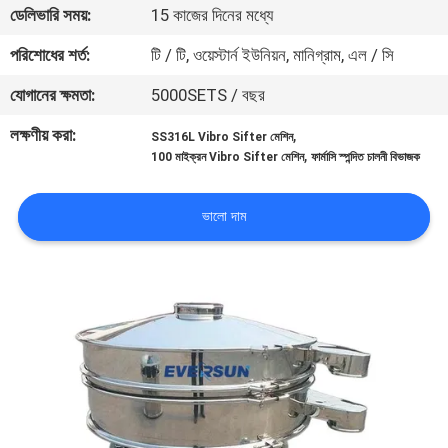
ভ্রমণ
ডেলিভারি সময়:
15 কাজের দিনের মধ্যে
পরিশোধের শর্ত:
টি / টি, ওয়েস্টার্ন ইউনিয়ন, মানিগ্রাম, এল / সি
মান
যোগানের ক্ষমতা:
5000SETS / বছর
নিয়ন্ত্রণ
লক্ষণীয় করা:
,
SS316L Vibro Sifter মেশিন
,
100 মাইক্রন Vibro Sifter মেশিন
ফার্মাসি স্পন্দিত চালনী বিভাজক
যোগাযোগ
করুন
ভালো দাম
উদ্ধৃতির
জন্য
আবেদন
সাইটম্যাপ