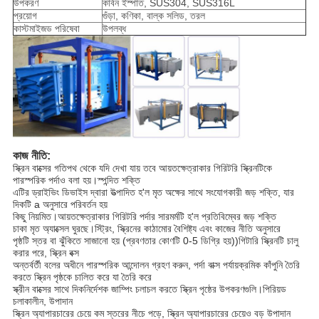
উপকরণ
কার্বন ইস্পাত, SUS304, SUS316L
প্রয়োগ
গুঁড়া, কণিকা, বাল্ক সলিড, তরল
কাস্টমাইজড পরিষেবা
উপলব্ধ
কাজ নীতি:
স্ক্রিন বাক্সের গতিপথ থেকে যদি দেখা যায় তবে আয়তক্ষেত্রাকার গিরিটরি স্ক্রিনটিকে
পারস্পরিক পর্দাও বলা হয়।স্পন্দিত শক্তি
এটির ড্রাইভিং ডিভাইস দ্বারা উত্পাদিত হ'ল মৃত অক্ষের সাথে সংযোগকারী জড় শক্তি, যার
দিকটি a অনুসারে পরিবর্তন হয়
কিছু নিয়মিত।আয়তক্ষেত্রাকার গিরিটরি পর্দার সারমর্মটি হ'ল প্রতিবিম্বের জড় শক্তি
চাকা মৃত অ্যাক্সেল ঘুরছে।স্ট্রিং, স্ক্রিনের কাঠামোর বৈশিষ্ট্য এবং কাজের নীতি অনুসারে
পৃষ্ঠটি স্তর বা ঝুঁকিতে সাজানো হয় (প্রবণতার কোণটি 0-5 ডিগ্রি হয়))গিটারি স্ক্রিনটি চালু
করার পরে, স্ক্রিন বক্স
অন্তর্বর্তী বলের অধীনে পারস্পরিক আন্দোলন গ্রহণ করুন, পর্দা বাক্স পর্যায়ক্রমিক কাঁপুনি তৈরি
করতে স্ক্রিন পৃষ্ঠকে চালিত করে যা তৈরি করে
স্ক্রীন বাক্সের সাথে দিকনির্দেশক জাম্পিং চলাচল করতে স্ক্রিন পৃষ্ঠের উপকরণগুলি।পিরিয়ড
চলাকালীন, উপাদান
স্ক্রিন অ্যাপারচারের চেয়ে কম স্তরের নীচে পড়ে, স্ক্রিন অ্যাপারচারের চেয়েও বড় উপাদান