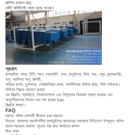
জাম্পিং চলাচল করে,
মোটা আউটলেট থেকে ছেড়ে দেওয়া।
প্রয়োগ
রাসায়নিক, খাদ্য, চিনি, লবণ, সেরামাইট, খনন, ধাতুবিদ্যা, ফিড, সার, ওষুধ, ফ্র্যাকচারিং,
বালু, প্রলিপ্ত বালু, উত্সাহী,
সক্রিয় কার্বন, চুনাপাথর, পেট্রোলিয়াম কোক, প্লাস্টিকের মাস্টার ব্যাচ, পিসি পাউডার।
বিভিন্ন শিল্পের প্রয়োগ রয়েছে
এর স্ক্রিনিং, স্থায়িত্ব, নির্ভরযোগ্যতা এবং নির্ভুলতার বিভাজন প্রমাণ করেছে এবং
অপূরণীয়যোগ্য উন্নত এবং দক্ষ রয়েছে has
স্ক্রিনিং ক্ষমতা।
FAQ
প্রশ্ন: সঠিক মেশিনটি কীভাবে চয়ন করবেন
উত্তর: আমাদের প্রকৌশলীরা ক্লায়েন্টদের ব্যবহারের অবস্থার ভিত্তিতে উপযুক্ত মেশিন
মডেল সরবরাহ করবেন, সুতরাং দয়া করে আমাদের জানান
নীচে তথ্য: