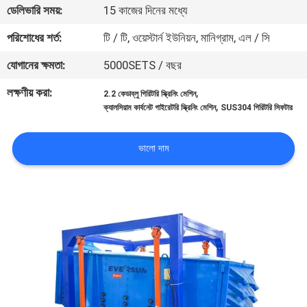
ভ্রমণ
ডেলিভারি সময়:
15 কাজের দিনের মধ্যে
পরিশোধের শর্ত:
টি / টি, ওয়েস্টার্ন ইউনিয়ন, মানিগ্রাম, এল / সি
মান
যোগানের ক্ষমতা:
5000SETS / বছর
নিয়ন্ত্রণ
লক্ষণীয় করা:
,
2.2 কেডাব্লু গিরিটরি স্ক্রিনিং মেশিন
,
ক্যালসিয়াম কার্বনেট গাইরেটরি স্ক্রিনিং মেশিন
SUS304 গিরিটরি সিফটার
যোগাযোগ
করুন
ভালো দাম
উদ্ধৃতির
জন্য
আবেদন
সাইটম্যাপ