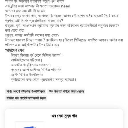
আপনি কী উপকরণ পরিচালনা করেন এবং ঘনত্ব।
এক ঘন্টার জন্য আপনার কী ক্ষমতা প্রয়োজন need
আপনার জাল নম্বরটি কী দরকার
উপরের তথ্য জানার পরে, আমাদের বিশেষজ্ঞরা আপনার উদ্দেশ্যে সঠিক মডেলটি তৈরি করবে।
প্রশ্ন: এটি বিশেষ প্রয়োজনীয়তা পাওয়া যায়?
উত্তর: হ্যাঁ, সরঞ্জামগুলি গ্রাহকের ব্যবহার লক্ষ্য বা বিশেষ প্রয়োজনীয়তা অনুসারে ডিজাইন
করা যেতে পারে।
প্রশ্ন: আমার অর্ডারটি কতক্ষণ সময় নেবে?
উত্তর: সাধারণ বিতরণ প্রায় 7 কার্যদিবস হয়।বিতরণ শিডিয়ুলের সমাপ্তি আপনার অর্ডার করা
পরিমাণ এবং আইটেমগুলির উপর নির্ভর করে
আমাদের সেবা
বিক্রয় বিক্রয় পূর্ব থেকে নিষিদ্ধ পরামর্শ।
কাস্টমাইজেশন পরিষেবা।
অনলাইন প্রযুক্তিগত সহায়তা।
প্রসবের আগে মেশিনের ভিডিও পরিদর্শন
মেশিন ভিডিও ইনস্টলেশন
ক্লায়েন্টদের কাছ থেকে প্রয়োজনীয় সমস্ত সহায়তা।
মিশ্র শুকনো মর্টারগুলি গিওরিটি স্ক্রিন
উচ্চ নির্ভুলতা গাইরো স্ক্রিন মেশিন
ইউরিয়া সার গাইরিটি কম্পনকারী স্ক্রিন
এর সেরা মূল্য পান