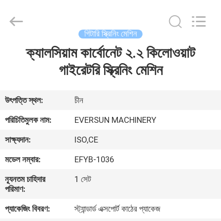
EVERSUN
Machinery
(Henan)
Co.,
Ltd.
গিটারি স্ক্রিনিং মেশিন
All
Rights
Reserved.
ক্যালসিয়াম কার্বোনেট ২.২ কিলোওয়াট
বাড়ি
গাইরেটরি স্ক্রিনিং মেশিন
পণ্য
উৎপত্তি স্থল:
চীন
VR
পরিচিতিমুলক নাম:
EVERSUN MACHINERY
প্রদর্শন
সাক্ষ্যদান:
ISO,CE
মডেল নম্বার:
EFYB-1036
আমাদের
সম্পর্কে
ন্যূনতম চাহিদার
1 সেট
পরিমাণ:
প্যাকেজিং বিবরণ:
স্ট্যান্ডার্ড এক্সপোর্ট কাঠের প্যাকেজ
কারখানা