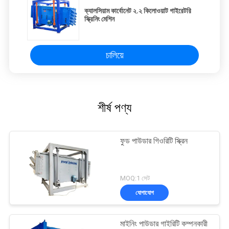
ক্যালসিয়াম কার্বোনেট ২.২ কিলোওয়াট গাইরেটরি
স্ক্রিনিং মেশিন
চালিয়ে
শীর্ষ পণ্য
ফুড পাউডার গিওরিটি স্ক্রিন
MOQ:1 সেট
যোগাযোগ
মাইনিং পাউডার গাইরিটি কম্পনকারী