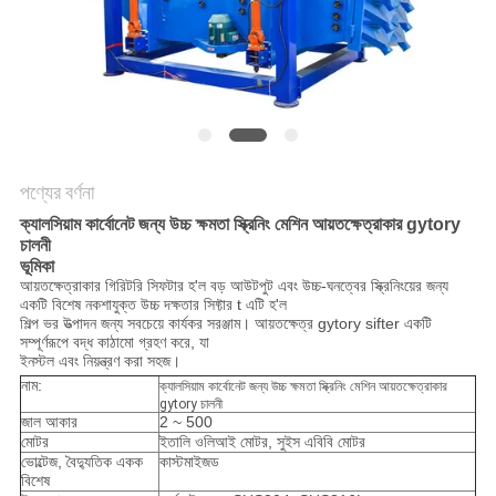
গোপনীয়তা
নীতি
পণ্যের বর্ণনা
ক্যালসিয়াম কার্বোনেট জন্য উচ্চ ক্ষমতা স্ক্রিনিং মেশিন আয়তক্ষেত্রাকার gytory
চালনী
ভূমিকা
আয়তক্ষেত্রাকার গিরিটরি সিফটার হ'ল বড় আউটপুট এবং উচ্চ-ঘনত্বের স্ক্রিনিংয়ের জন্য
একটি বিশেষ নকশাযুক্ত উচ্চ দক্ষতার সিফ্টার t এটি হ'ল
শিল্প ভর উত্পাদন জন্য সবচেয়ে কার্যকর সরঞ্জাম। আয়তক্ষেত্র gytory sifter একটি
সম্পূর্ণরূপে বদ্ধ কাঠামো গ্রহণ করে, যা
ইনস্টল এবং নিয়ন্ত্রণ করা সহজ।
নাম:
ক্যালসিয়াম কার্বোনেট জন্য উচ্চ ক্ষমতা স্ক্রিনিং মেশিন আয়তক্ষেত্রাকার
gytory চালনী
জাল আকার
2 ~ 500
মোটর
ইতালি ওলিআই মোটর, সুইস এবিবি মোটর
ভোল্টেজ, বৈদ্যুতিক একক
কাস্টমাইজড
বিশেষ