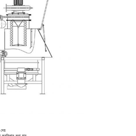
দেয়
া কনফিগার করা যায়