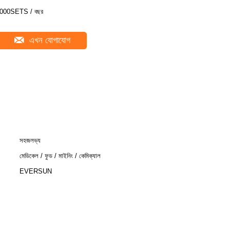
000SETS / বছর
এখন যোগাযোগ
সহজলভ্য
মেডিকেল / ফুড / মাইনিং / কেমিক্যাল
EVERSUN