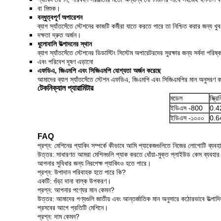
বা মিশুক।
বন্ধুত্বপূর্ণ অপারেশন
ব্যাগ স্যাঁতসেঁতে স্টেশনের কাজটি কর্মীরা যাতে করতে পারে তা নিশ্চিত করার জন্য খ
দক্ষতা দ্রুত অর্জন।
ধুলোবালি উত্পাদনের স্থান
ব্যাগ স্যাঁতসেঁতে স্টেশনের ডিডাস্টিং সিস্টেম অপারেটরদের সুরক্ষার জন্য সর্বদা পরিষ্ক
এবং পরিবেশ দূষণ এড়ানো
এফডিএ, জিএমপি এবং সিজিএমপি যোগ্যতা অর্জন করেছে
আমাদের ব্যাগ স্যাঁতসেঁতে স্টেশন এফডিএ, জিএমপি এবং সিজিএমপির মান অনুসরণ কর
টেকনিক্যাল প্যারামিটার
মডেল
স্ক্র
ইডিএস -800
0.4
ইডিএস -১০০০
0.6
FAQ
প্রশ্ন: মেশিনের প্যাকিং সম্পর্কে কীভাবে আমি প্যাকেজগুলিতে নিজের লোগোটি ব্যব
উত্তর: সাধারণত আমরা মেশিনগুলি প্যাক করতে ধোঁয়া-মুক্ত প্লাইউড কেস ব্যব
আপনার সুবিধার জন্য নিরপেক্ষ প্যাকিংও হতে পারে।
প্রশ্ন: উপাদান পরিবাহক হতে পারে কি?
একটি: গুঁড়া দানা বাল্ক উপকরণ।
প্রশ্ন: আপনার পণ্যের মান কেমন?
উত্তর: আমাদের পণ্যগুলি জাতীয় এবং আন্তর্জাতিক মান অনুসারে কঠোরভাবে উত্পাদ
প্রসবের আগে প্রতিটি মেশিনে।
প্রশ্ন: দাম কেমন?