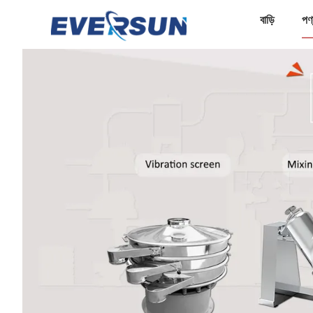
বাড়ি
পণ