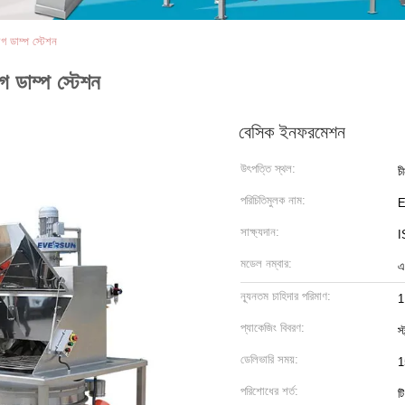
াগ ডাম্প স্টেশন
াগ ডাম্প স্টেশন
বেসিক ইনফরমেশন
উৎপত্তি স্থল:
চ
পরিচিতিমুলক নাম:
সাক্ষ্যদান:
I
মডেল নম্বার:
এ
ন্যূনতম চাহিদার পরিমাণ:
1
প্যাকেজিং বিবরণ:
স্
ডেলিভারি সময়:
1
পরিশোধের শর্ত:
ট