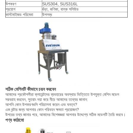
উপকরণ
SUS304, SUS316L
প্রয়োগ
গুঁড়া, কণিকা, বাল্ক সলিউড
কাস্টমাইজড পরিষেবা
উপলব্ধ
সঠিক মেশিনটি কীভাবে চয়ন করবেন
আমাদের প্রকৌশলীরা ক্লায়েন্টদের ব্যবহারের অবস্থার ভিত্তিতে উপযুক্ত মেশিন মডেল
সরবরাহ করবেন, সুতরাং দয়া করে নীচে আমাদের তথ্যের জানান:
আপনি কোন উপকরণগুলি পরিচালনা করেন এবং ঘনত্ব?
এক ঘন্টার জন্য আপনার কোন পরিবহন ক্ষমতা প্রয়োজন?
উপরের তথ্য জানার পরে, আমাদের বিশেষজ্ঞরা আপনার উদ্দেশ্যে সঠিক মডেলটি তৈরি করবে।
পণ্য কাঠামো