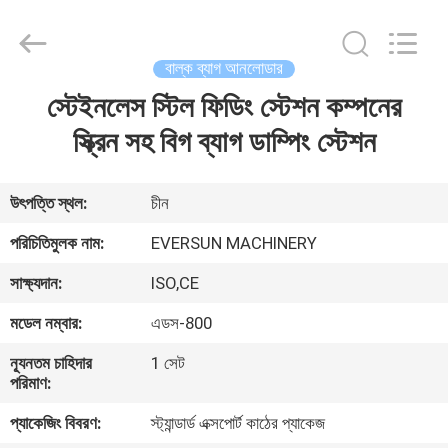
EVERSUN
Machinery
(Henan)
Co.,
Ltd.
বাল্ক ব্যাগ আনলোডার
All
Rights
Reserved.
স্টেইনলেস স্টিল ফিডিং স্টেশন কম্পনের
বাড়ি
স্ক্রিন সহ বিগ ব্যাগ ডাম্পিং স্টেশন
পণ্য
উৎপত্তি স্থল:
চীন
VR
পরিচিতিমুলক নাম:
EVERSUN MACHINERY
প্রদর্শন
সাক্ষ্যদান:
ISO,CE
মডেল নম্বার:
এডস-800
আমাদের
সম্পর্কে
ন্যূনতম চাহিদার
1 সেট
পরিমাণ:
প্যাকেজিং বিবরণ:
স্ট্যান্ডার্ড এক্সপোর্ট কাঠের প্যাকেজ
কারখানা