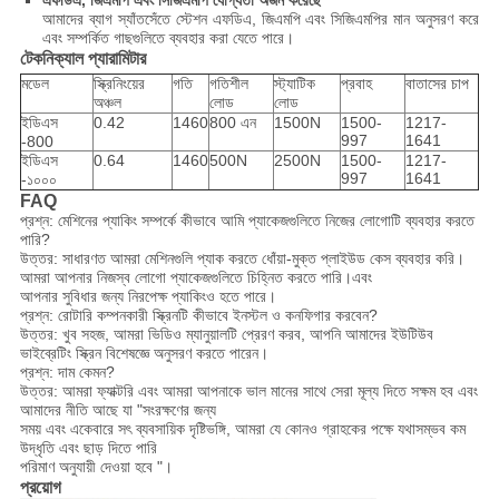
আমাদের ব্যাগ স্যাঁতসেঁতে স্টেশন এফডিএ, জিএমপি এবং সিজিএমপির মান অনুসরণ করে
এবং সম্পর্কিত গাছগুলিতে ব্যবহার করা যেতে পারে।
টেকনিক্যাল প্যারামিটার
মডেল
স্ক্রিনিংয়ের
গতি
গতিশীল
স্ট্যাটিক
প্রবাহ
বাতাসের চাপ
অঞ্চল
লোড
লোড
ইডিএস
0.42
1460
800 এন
1500N
1500-
1217-
997
1641
-800
ইডিএস
0.64
1460
500N
2500N
1500-
1217-
997
1641
-১০০০
FAQ
প্রশ্ন: মেশিনের প্যাকিং সম্পর্কে কীভাবে আমি প্যাকেজগুলিতে নিজের লোগোটি ব্যবহার করতে
পারি?
উত্তর: সাধারণত আমরা মেশিনগুলি প্যাক করতে ধোঁয়া-মুক্ত প্লাইউড কেস ব্যবহার করি।
আমরা আপনার নিজস্ব লোগো প্যাকেজগুলিতে চিহ্নিত করতে পারি।এবং
আপনার সুবিধার জন্য নিরপেক্ষ প্যাকিংও হতে পারে।
প্রশ্ন: রোটারি কম্পনকারী স্ক্রিনটি কীভাবে ইনস্টল ও কনফিগার করবেন?
উত্তর: খুব সহজ, আমরা ভিডিও ম্যানুয়ালটি প্রেরণ করব, আপনি আমাদের ইউটিউব
ভাইব্রেটিং স্ক্রিন বিশেষজ্ঞে অনুসরণ করতে পারেন।
প্রশ্ন: দাম কেমন?
উত্তর: আমরা ফ্যাক্টরি এবং আমরা আপনাকে ভাল মানের সাথে সেরা মূল্য দিতে সক্ষম হব এবং
আমাদের নীতি আছে যা "সংরক্ষণের জন্য
সময় এবং একেবারে সৎ ব্যবসায়িক দৃষ্টিভঙ্গি, আমরা যে কোনও গ্রাহকের পক্ষে যথাসম্ভব কম
উদ্ধৃতি এবং ছাড় দিতে পারি
পরিমাণ অনুযায়ী দেওয়া হবে "।
প্রয়োগ