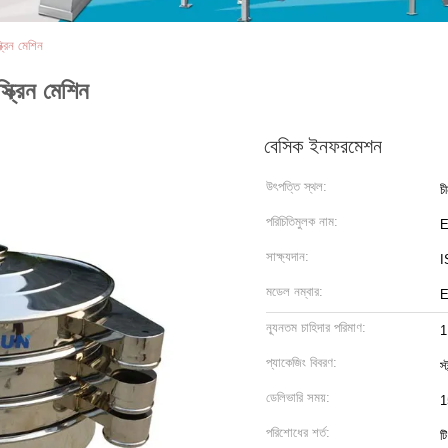
ক্রিন মেশিন
্ক্রিন মেশিন
বেসিক ইনফরমেশন
উৎপত্তি স্থল:
চ
পরিচিতিমুলক নাম:
সাক্ষ্যদান:
I
মডেল নম্বার:
E
ন্যূনতম চাহিদার পরিমাণ:
1
প্যাকেজিং বিবরণ:
স্
ডেলিভারি সময়:
1
পরিশোধের শর্ত:
ট