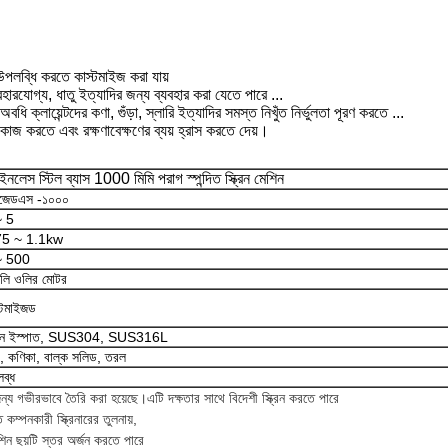
উপলব্ধি করতে কাস্টমাইজ করা যায়
ব্যবহারযোগ্য, ধাতু ইত্যাদির জন্য ব্যবহার করা যেতে পারে ...
ায়েন্টদের কণা, গুঁড়া, স্লারি ইত্যাদির সমস্ত নিখুঁত নির্ভুলতা পূরণ করতে ...
 কাজ করতে এবং রক্ষণাবেক্ষণের ব্যয় হ্রাস করতে দেয়।
েইনলেস স্টিল ব্যাস 1000 মিমি পরাগ স্পন্দিত স্ক্রিন মেশিন
সজেডএস -১০০০
~ 5
75 ~ 1.1kw
~ 500
লি ওলির মোটর
্টমাইজড
র্বন ইস্পাত, SUS304, SUS316L
ড়া, কণিকা, বাল্ক সলিড, তরল
ব্ধ
জন্য গভীরভাবে তৈরি করা হয়েছে
।এটি দক্ষতার সাথে বিদেশী স্ক্রিন করতে পারে
ম্পনকারী স্ক্রিনারের তুলনায়,
িন ছয়টি স্তর অর্জন করতে পারে