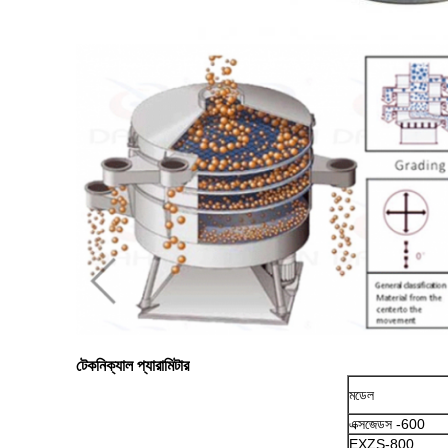
টেকনিক্যাল প্যারামিটার
মডেল
এক্সজেডস -600
EXZS-800