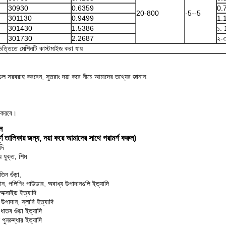
30930
0.6359
0.
20-800
-5--5
301130
0.9499
1.
301430
1.5386
১. 
301730
2.2687
২-৩
ত্তিতে মেশিনটি কাস্টমাইজ করা যায়
ডেল সরবরাহ করবেন, সুতরাং দয়া করে নীচে আমাদের তথ্যের জানান:
ি করবে।
ন
ণ তালিকার জন্য, দয়া করে আমাদের সাথে পরামর্শ করুন)
দি
্য যুক্ত, শিম
তিন গুঁড়া,
দান, পলিশিং পাউডার, অবাধ্য উপাদানগুলি ইত্যাদি
 অক্সাইড ইত্যাদি
য উপাদান, স্লারি ইত্যাদি
ধাতব গুঁড়া ইত্যাদি
পুনরুদ্ধার ইত্যাদি