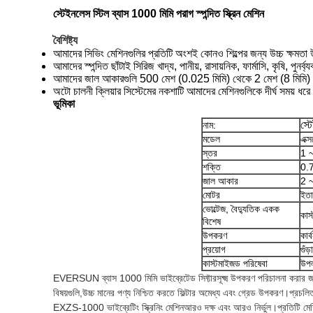
স্টেইনলেস স্টিল ব্যাস 1000 মিমি পরাগ স্পন্দিত স্ক্রিন মেশিন
বৈশিষ্ট্য
আমাদের সিভিং মেশিনগুলির প্রতিটি অংশই কোনও শিল্পের জন্য উচ্চ ক্ষমতা 
আমাদের স্পন্দিত ছাঁটাই সিরিজ খাদ্য, পানীয়, রাসায়নিক, ফার্মাসি, কৃষি, পুনর্
আমাদের জাল আকারগুলি 500 মেশ (0.025 মিমি) থেকে 2 মেশ (8 মিমি) অবধি ক্ল
অটো চালনী ক্লিয়ার সিস্টেমের নকশাটি আমাদের মেশিনগুলিকে দীর্ঘ সময় ধরে
ভূমিকা
স্ট
নাম:
মডেল
এক্
স্তর
1 
শক্তি
0.
জাল আকার
2 
মোটর
ইতা
ভোল্টেজ, বৈদ্যুতিক একক
কাস
বিশেষ
উপকরণ
কা
প্রয়োগ
গুঁ
কাস্টমাইজড পরিষেবা
উপল
EVERSUN ব্যাস 1000 মিমি ভাইব্রেটেড সিফ্টার
সূক্ষ্ম উপকরণ পরিচালনা করার 
বিষয়গুলি,
উচ্চ মানের পণ্য নিশ্চিত করতে ফিল্টার অমেধ্য এবং গ্রেড উপকরণ।প্রচলিত ক
EXZS-1000 ভাইব্রেটিং স্ক্রিনিং মেশিন
আরও দক্ষ এবং আরও নির্ভুল।প্রতিটি মেশ