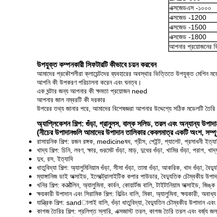
এক্সজেডএস -১০০০
এক্সজেড -1200
এক্সজেড -1500
এক্সজেড -1800
আপনার প্রয়োজনের ভি
উপযুক্ত কম্পনকারী সিফটারটি কীভাবে চয়ন করবেন
আমাদের প্রকৌশলীরা ক্লায়েন্টদের ব্যবহারের অবস্থার ভিত্তিতে উপযুক্ত মেশিন ম
আপনি কী উপকরণ পরিচালনা করেন এবং ঘনত্ব।
এক ঘন্টার জন্য আপনার কী ক্ষমতা প্রয়োজন need
আপনার জাল নম্বরটি কী দরকার
উপরের তথ্য জানার পরে, আমাদের বিশেষজ্ঞরা আপনার উদ্দেশ্যে সঠিক মডেলটি তৈর
অ্যাপ্লিকেশন শিল্প: গুঁড়া, গ্রানুলস, বাল্ক সলিড, তরল এবং অন্যান্য উপাদা
(নীচের উপাদানগুলি আমাদের উপাদান তালিকার কেবলমাত্র একটি অংশ, সম্পূর্
রাসায়নিক শিল্প: রজন রঙ্গক, medicineষধ, গ্রীস, পেইন্ট, প্যালেট, প্রসাধনী ইত্যা
খাদ্য শিল্প: চিনি, লবণ, ক্ষার, গুরমেট গুঁড়া, মাড়, দুধের গুঁড়া, খামির গুঁড়া, পরাগ, খাদ
দুধ, রস, ইত্যাদি
ধাতুবিদ্যা শিল্প: অ্যালুমিনিয়াম গুঁড়া, সীসা গুঁড়া, তামা গুঁড়া, আকরিক, খাদ গুঁড়া, বৈদ্যু
ম্যাঙ্গানিজ ডাই অক্সাইড, ইলেক্ট্রোলাইটিক কপার পাউডার, বৈদ্যুতিক চৌম্বকীয় উপা
খনির শিল্প: কओলিন, অ্যালুমিনা, কার্বন, কোয়ার্টজ বালি, টাইটানিয়াম অক্সাইড, জিঙ্ক
ক্ষয়কারী উপাদান এবং সিরামিক শিল্প: বিল্ডিং বালি, মিকা, অ্যালুমিনা, ক্ষয়কারী, অবাধ্
যান্ত্রিক শিল্প: sandালাই বালি, গুঁড়া ধাতুবিদ্যা, বৈদ্যুতিন চৌম্বকীয় উপাদান এবং 
কাগজ তৈরির শিল্প: প্রলিপ্ত স্লারি, এক্সজাস্ট তরল, কাগজ তৈরি তরল এবং বর্জ্য জল 