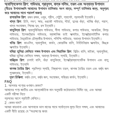
অ্যাপ্লিকেশন শিল্প: পাউডার, গ্রানুলস, বাল্ক সলিড, তরল এবং অন্যান্য উপাদান
(নীচের উপাদানগুলি আমাদের উপাদান তালিকার অংশ মাত্র, সম্পূর্ণ তালিকার জন্য, অনুগ্রহ
করে আমাদের সাথে পরামর্শ করুন)
রাসায়নিক শিল্প
: রজন রঙ্গক, ওষুধ, গ্রীস, পেইন্ট, প্যালেট, প্রসাধনী ইত্যাদি।
খাদ্য শিল্প
: চিনি, লবণ, ক্ষার, গুরমেট পাউডার, স্টার্চ, দুধের গুঁড়া, খামির গুঁড়া, পরাগ,
খাদ্য সংযোজন, শিমের দুধ, রস ইত্যাদি।
ধাতুবিদ্যা শিল্প
: অ্যালুমিনিয়াম পাউডার, সীসা পাউডার, কপার পাউডার, আকরিক, মিশ্র
পাউডার, ইলেকট্রোড পাউডার, ম্যাঙ্গানিজ ডাই অক্সাইড, ইলেক্ট্রোলাইটিক কপার
পাউডার, বৈদ্যুতিক চৌম্বকীয় উপাদান, পলিশিং পাউডার, অবাধ্য উপাদান ইত্যাদি।
খনির শিল্প
: কাওলিন, অ্যালুমিনা, কার্বন, কোয়ার্টজ বালি, টাইটানিয়াম অক্সাইড, জিঙ্ক
অক্সাইড ইত্যাদি।
ঘষিয়া তুলিয়া ফেলিতে সক্ষম উপাদান এবং সিরামিক শিল্প
: বিল্ডিং বালি, মাইকা, অ্যালুমিনা,
ঘষিয়া তুলিয়া ফেলিতে সক্ষম, অবাধ্য উপাদান, স্লারি, ইত্যাদি।
যান্ত্রিক শিল্প
: ঢালাই বালি, গুঁড়া ধাতুবিদ্যা, ইলেক্ট্রোম্যাগনেটিক উপাদান এবং ধাতু
পাউডার, ইত্যাদি
কাগজ তৈরির শিল্প
: প্রলিপ্ত স্লারি, নিষ্কাশন তরল, কাগজ তৈরির তরল এবং বর্জ্য জল
পুনরুদ্ধার, ইত্যাদি।
দূষণ চিকিত্সা
: বর্জ্য তেল, বর্জ্য জল, সংযোজন, সক্রিয় কার্বন, ইত্যাদি।
FAQ
1. আপনার পণ্যের গুণমান কেমন?
আমাদের পণ্য জাতীয় এবং আন্তর্জাতিক মান অনুযায়ী কঠোরভাবে নির্মিত হয়, এবং আমরা
একটি পরীক্ষা নিতে
প্রসবের আগে প্রতিটি মেশিনে।
2. কেমন দাম?
আমরা কারখানা এবং আপনাকে ভাল মানের সাথে সর্বোত্তম মূল্য দিতে সক্ষম, এবং আমাদের
একটি নীতি রয়েছে যে "সংরক্ষণের জন্য