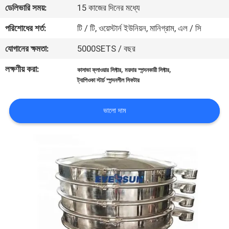
ভ্রমণ
ডেলিভারি সময়:
15 কাজের দিনের মধ্যে
পরিশোধের শর্ত:
টি / টি, ওয়েস্টার্ন ইউনিয়ন, মানিগ্রাম, এল / সি
মান
যোগানের ক্ষমতা:
5000SETS / বছর
নিয়ন্ত্রণ
লক্ষণীয় করা:
,
,
কাসাভা ফ্লাওয়ার সিফ্টার
ময়দার স্পন্দনকারী সিফ্টার
ট্যাপিওকা স্টার্চ স্পন্দনশীল সিফটার
যোগাযোগ
করুন
ভালো দাম
উদ্ধৃতির
জন্য
আবেদন
সাইটম্যাপ