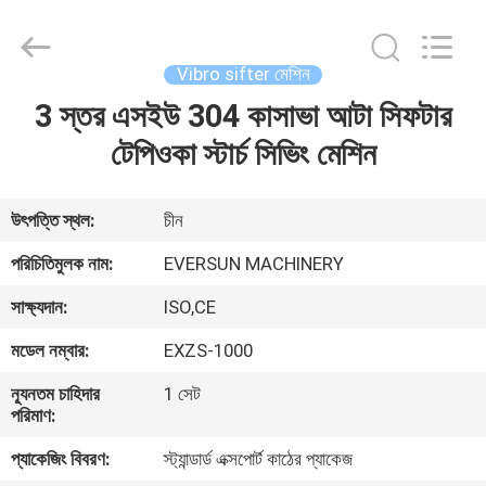
EVERSUN
Machinery
(Henan)
Co.,
Ltd.
Vibro sifter মেশিন
All
Rights
Reserved.
3 স্তর এসইউ 304 কাসাভা আটা সিফটার
বাড়ি
টেপিওকা স্টার্চ সিভিং মেশিন
পণ্য
উৎপত্তি স্থল:
চীন
VR
পরিচিতিমুলক নাম:
EVERSUN MACHINERY
প্রদর্শন
সাক্ষ্যদান:
ISO,CE
মডেল নম্বার:
EXZS-1000
আমাদের
সম্পর্কে
ন্যূনতম চাহিদার
1 সেট
পরিমাণ:
প্যাকেজিং বিবরণ:
স্ট্যান্ডার্ড এক্সপোর্ট কাঠের প্যাকেজ
কারখানা