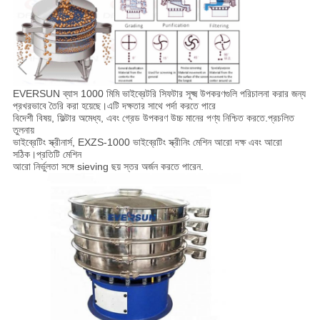
EVERSUN ব্যাস 1000 মিমি ভাইব্রেটরি সিফটার সূক্ষ্ম উপকরণগুলি পরিচালনা করার জন্য
প্রখরভাবে তৈরি করা হয়েছে।এটি দক্ষতার সাথে পর্দা করতে পারে
বিদেশী বিষয়, ফিল্টার অমেধ্য, এবং গ্রেড উপকরণ উচ্চ মানের পণ্য নিশ্চিত করতে.প্রচলিত
তুলনায়
ভাইব্রেটিং স্ক্রীনার্স, EXZS-1000 ভাইব্রেটিং স্ক্রীনিং মেশিন আরো দক্ষ এবং আরো
সঠিক।প্রতিটি মেশিন
আরো নির্ভুলতা সঙ্গে sieving ছয় স্তর অর্জন করতে পারেন.