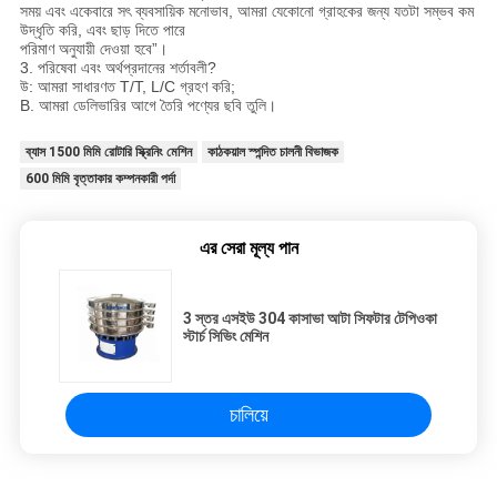
সময় এবং একেবারে সৎ ব্যবসায়িক মনোভাব, আমরা যেকোনো গ্রাহকের জন্য যতটা সম্ভব কম
উদ্ধৃতি করি, এবং ছাড় দিতে পারে
পরিমাণ অনুযায়ী দেওয়া হবে”।
3. পরিষেবা এবং অর্থপ্রদানের শর্তাবলী?
উ: আমরা সাধারণত T/T, L/C গ্রহণ করি;
B. আমরা ডেলিভারির আগে তৈরি পণ্যের ছবি তুলি।
ব্যাস 1500 মিমি রোটারি স্ক্রিনিং মেশিন
কাঠকয়াল স্পন্দিত চালনী বিভাজক
600 মিমি বৃত্তাকার কম্পনকারী পর্দা
এর সেরা মূল্য পান
3 স্তর এসইউ 304 কাসাভা আটা সিফটার টেপিওকা
স্টার্চ সিভিং মেশিন
চালিয়ে