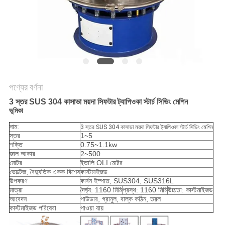
গোপনীয়তা
নীতি
পণ্যের বর্ণনা
3 স্তর SUS 304 কাসাভা ময়দা সিফটার ট্যাপিওকা স্টার্চ সিভিং মেশিন
ভূমিকা
নাম:
3 স্তর SUS 304 কাসাভা ময়দা সিফটার ট্যাপিওকা স্টার্চ সিভিং মেশিন
স্তর
1~5
শক্তি
0.75~1.1kw
জাল আকার
2~500
মোটর
ইতালি OLI মোটর
ভোল্টেজ, বৈদ্যুতিক একক বিশেষ
কাস্টমাইজড
উপকরণ
কার্বন ইস্পাত, SUS304, SUS316L
মাত্রা
দৈর্ঘ্য: 1160 মিমি
প্রস্থ: 1160 মিমি
উচ্চতা: কাস্টমাইজড
আবেদন
পাউডার, গ্রানুল, বাল্ক কঠিন, তরল
কাস্টমাইজড পরিষেবা
পাওয়া যায়