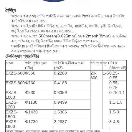
বৈশিষ্ট্য
আমাদের sieving মেশিন প্রতিটি একক অংশ কোনো শিল্পের জন্য উচ্চ ক্ষমতা উপলব্ধি
কাস্টমাইজ করা যেতে পারে
আমাদের ভাইব্রেটিং সিভিং সিরিজ খাদ্য, পানীয়, রাসায়নিক, ফার্মেসি, কৃষি, রিসাইকেল,
ধাতু ইত্যাদির ক্ষেত্রে ব্যবহার করা যেতে পারে...
আমাদের জালের মাপ 500mesh(0.025mm) থেকে 2mesh(8mm) ক্লায়েন্টদের
কণা, পাউডার, স্লারি, ইত্যাদির সমস্ত সিভিং নির্ভুলতা পূরণ করতে...
স্বয়ংক্রিয় চালনী পরিষ্কার সিস্টেমের নকশা আমাদের মেশিনগুলিকে দীর্ঘ সময় কাজ করতে
এবং রক্ষণাবেক্ষণের খরচ কমাতে দেয়।
টেকনিক্যাল প্যারামিটার
মডেল
পর্দার পৃষ্ঠের ব্যাস
কার্যকরী স্ক্রীনিং এলাকা
পর্দা জাল
স্তর
শক্তি
(মিমি)
(m2)
(কিলোওয়াট)
EXZS-600
Φ560
0.2289
20-
1-5
0.25-
800
0.55
EXZS-800
Φ760
0.4183
0.55-
0.75
EXZS-
Φ930
0.6359
0.75-1.1
1000
EXZS-
Φ1130
0.9499
1.1-1.5
1200
EXZS-
Φ1430
1.5386
1.5-3
1500
EXZS-
Φ1730
2.2687
3-4.5
1800
মেশিন আপনার প্রয়োজনের উপর ভিত্তি করে কাস্টমাইজ করা যেতে পারে