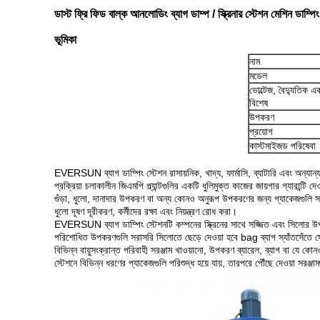
ডাস্ট ফ্রি ফিড বাল্ক আনলোডিং ব্যাগ ডাম্প / স্ক্রিনার স্টেশন মেশিন ডাম্পিং
ভূমিকা
নাম
মডেল
ভোল্টেজ, বৈদ্যুতিক 
বিশেষ
উপকরণ
প্রয়োগ
কাস্টমাইজড পরিষেবা
EVERSUN ব্যাগ ডাম্পিং স্টেশন রাসায়নিক, খাদ্য, ফার্মাসি, ব্যাটারি এবং অন্যান্য 
প্রক্রিয়া চলাকালীন জিএমপি প্ল্যান্টগুলির একটি ধুলিমুক্ত কাজের জায়গার গ্যারান্টি 
গুঁড়া, ধুলো, দানাদার উপকরণ বা অন্য কোনও অনুরূপ উপকরণের জন্য প্যাকেজগুলি স
ধুলো দূষণ দূরীকরণ, কর্মীদের রক্ষা এবং নিয়ন্ত্রণ রোধ করা।
EVERSUN ব্যাগ ডাম্পিং স্টেশনটি কম্পনের স্ক্রিনের সাথে সজ্জিত এবং সিলোর 
পরিশোধিত উপকরণগুলি সরাসরি সিলোতে ছেড়ে দেওয়া হবে bag ব্যাগ স্যাঁতসেঁতে স্
বিভিন্ন বায়ুসংক্রান্ত পরিবাহী সরঞ্জাম খাওয়ানো, উপকরণ ব্যারেল, ব্যাগ বা যে কো
স্টেশনে বিভিন্ন ধরণের প্যাকেজগুলি পরিশুদ্ধ হয়ে যায়, তারপরে পৌঁছে দেওয়া সরঞ্জ