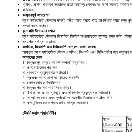
প্যাকিং মেশিন, পরিবহন সরঞ্জামের মতো অন্যান্য মেশিনগুলির সাথে সহজেই ইনস্টল ব
বা মিশুক।
বন্ধুত্বপূর্ণ অপারেশন
ব্যাগ স্যাঁতসেঁতে স্টেশনের কাজটি কর্মীরা যাতে করতে পারে তা নিশ্চিত করার জন্য খ
দক্ষতা দ্রুত অর্জন।
ধুলোবালি উত্পাদনের স্থান
ব্যাগ স্যাঁতসেঁতে স্টেশনের ডিডাস্টিং সিস্টেম অপারেটরদের সুরক্ষার জন্য সর্বদা পরিষ্ক
এবং পরিবেশ দূষণ এড়ানো
এফডিএ, জিএমপি এবং সিজিএমপি যোগ্যতা অর্জন করেছে
আমাদের ব্যাগ স্যাঁতসেঁতে স্টেশন এফডিএ, জিএমপি এবং সিজিএমপির মান অনুসরণ কর
আমাদের সেবা
1. বিক্রয় পূর্ব বিক্রয় পরামর্শ সম্পর্কে বিস্তারিত।
2. কাস্টমাইজেশন পরিষেবা।
3. অনলাইন প্রযুক্তিগত সহায়তা।
4. প্রসবের আগে মেশিনের ভিডিও পরিদর্শন
5. মেশিন ভিডিও ইনস্টলেশন
6. বিক্রয় পরিষেবা পরে নির্ভরযোগ্য।
7. 18 মাসের মানের গ্যারান্টি এবং জীবনকাল প্রযুক্তিগত সহায়তা।
৮. আমরা সহায়তার জন্য ক্লায়েন্টদের সংস্থায় ইঞ্জিনিয়ার পাঠাতে পারি।
9. ক্লায়েন্টদের থেকে প্রয়োজনীয় সমস্ত সহায়তা।
টেকনিক্যাল প্যারামিটার
মডেল
স্ক্
ইডিএস -800
0.
ইডিএস -১০০০
0.