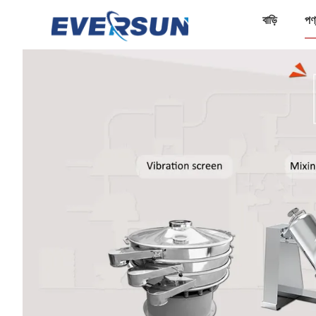
বাড়ি
পণ