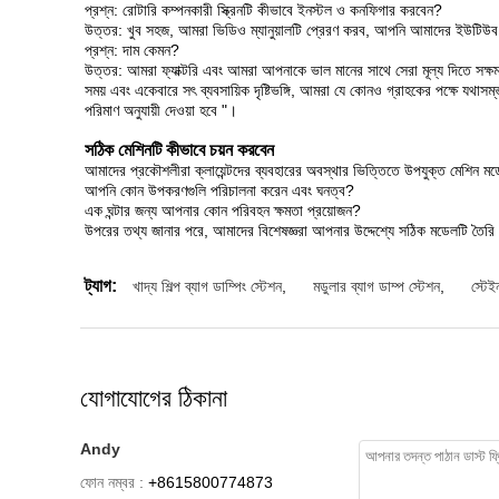
প্রশ্ন: রোটারি কম্পনকারী স্ক্রিনটি কীভাবে ইনস্টল ও কনফিগার করবেন?
উত্তর: খুব সহজ, আমরা ভিডিও ম্যানুয়ালটি প্রেরণ করব, আপনি আমাদের ইউটিউব ভা
প্রশ্ন: দাম কেমন?
উত্তর: আমরা ফ্যাক্টরি এবং আমরা আপনাকে ভাল মানের সাথে সেরা মূল্য দিতে সক্ষ
সময় এবং একেবারে সৎ ব্যবসায়িক দৃষ্টিভঙ্গি, আমরা যে কোনও গ্রাহকের পক্ষে যথাসম
পরিমাণ অনুযায়ী দেওয়া হবে "।
সঠিক মেশিনটি কীভাবে চয়ন করবেন
আমাদের প্রকৌশলীরা ক্লায়েন্টদের ব্যবহারের অবস্থার ভিত্তিতে উপযুক্ত মেশিন ম
আপনি কোন উপকরণগুলি পরিচালনা করেন এবং ঘনত্ব?
এক ঘন্টার জন্য আপনার কোন পরিবহন ক্ষমতা প্রয়োজন?
উপরের তথ্য জানার পরে, আমাদের বিশেষজ্ঞরা আপনার উদ্দেশ্যে সঠিক মডেলটি তৈর
ট্যাগ:
খাদ্য শিল্প ব্যাগ ডাম্পিং স্টেশন
,
মডুলার ব্যাগ ডাম্প স্টেশন
,
স্টেই
যোগাযোগের ঠিকানা
Andy
ফোন নম্বর :
+8615800774873