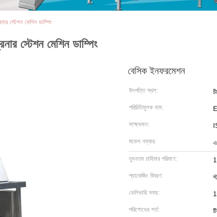
িনার স্টেশন মেশিন ডাম্পিং
রিনার স্টেশন মেশিন ডাম্পিং
বেসিক ইনফরমেশন
উৎপত্তি স্থল:
চ
পরিচিতিমুলক নাম:
সাক্ষ্যদান:
I
মডেল নম্বার:
এ
ন্যূনতম চাহিদার পরিমাণ:
1
প্যাকেজিং বিবরণ:
স্
ডেলিভারি সময়:
1
পরিশোধের শর্ত:
ট