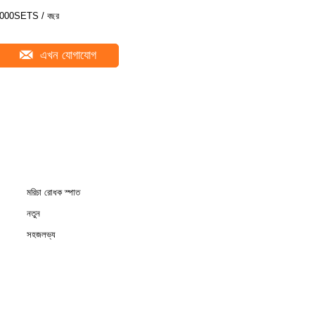
000SETS / বছর
এখন যোগাযোগ
মরিচা রোধক স্পাত
নতুন
সহজলভ্য