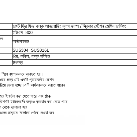
ডাস্ট ফ্রি ফিড বাল্ক আনলোডিং ব্যাগ ডাম্প / স্ক্রিনার স্টেশন মেশিন ডাম্পিং
ইডিএস -800
একক
কাস্টমাইজড
SUS304, SUS316L
গুঁড়া, কণিকা, বাল্ক সলিউড
উপলব্ধ
শিল্পে ব্যাপকভাবে ব্যবহৃত হয়।
দেওয়ার জন্য এটি একটি প্রয়োজনীয় মেশিন
রিয়ে ফেলা হচ্ছে।এটি কার্যকরভাবে করতে পারেন
উপরে ইনস্টল করা যেতে পারে এবং the
টেশনটি ইউনিফর্মের জন্যও ব্যবহার করা যেতে পারে
নও থেকে ছাড়ানো হবে
ামগুলির মাধ্যমে সিলোতে পৌঁছে দেওয়া হবে।