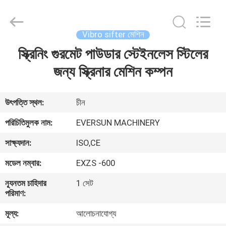
EVERSUN
Machinery
(Henan)
Co.,
Ltd.
Vibro sifter মেশিন
All
Rights
Reserved.
স্ক্রিনিং গুরমেট পাউডার স্টেইনলেস স্টিলের
বাড়ি
জন্য স্ক্রিনার মেশিন কম্পন
পণ্য
উৎপত্তি স্থল:
চীন
VR
পরিচিতিমুলক নাম:
EVERSUN MACHINERY
প্রদর্শন
সাক্ষ্যদান:
ISO,CE
মডেল নম্বার:
EXZS -600
আমাদের
সম্পর্কে
ন্যূনতম চাহিদার
1 সেট
পরিমাণ:
মূল্য:
আলোচনাযোগ্য
কারখানা