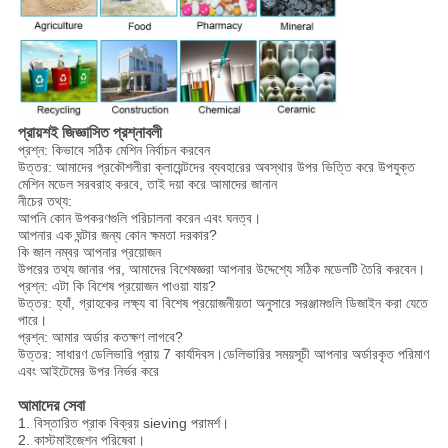
প্রায়শই জিজ্ঞাসিত প্রশ্নাবলী
প্রশ্ন: কিভাবে সঠিক মেশিন নির্বাচন করবেন
উত্তর: আমাদের প্রকৌশলীরা ক্লায়েন্টদের ব্যবহারের অবস্থার উপর ভিত্তি করে উপযুক্ত
মেশিন মডেল সরবরাহ করবে, তাই দয়া করে আমাদের জানান
নীচের তথ্য:
আপনি কোন উপকরণগুলি পরিচালনা করেন এবং ঘনত্ব।
আপনার এক ঘন্টার জন্য কোন ক্ষমতা দরকার?
কি জাল নম্বর আপনার প্রয়োজন
উপরের তথ্য জানার পর, আমাদের বিশেষজ্ঞরা আপনার উদ্দেশ্যে সঠিক মডেলটি তৈরি করবেন।
প্রশ্ন: এটা কি বিশেষ প্রয়োজন পাওয়া যায়?
উত্তর: হ্যাঁ, গ্রাহকের লক্ষ্য বা বিশেষ প্রয়োজনীয়তা অনুসারে সরঞ্জামগুলি ডিজাইন করা যেতে
পারে।
প্রশ্ন: আমার অর্ডার কতক্ষণ লাগবে?
উত্তর: সাধারণ ডেলিভারি প্রায় 7 কার্যদিবস।ডেলিভারির সময়সূচী আপনার অর্ডারকৃত পরিমাণ
এবং আইটেমের উপর নির্ভর করে
আমাদের সেবা
1. বিস্তারিত প্রাক বিক্রয় sieving পরামর্শ।
2. কাস্টমাইজেশন পরিষেবা।