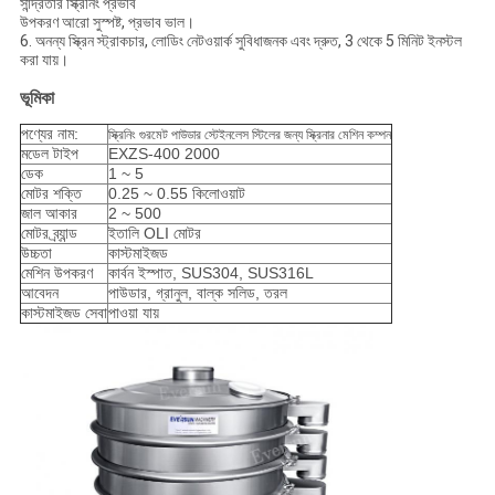
সান্দ্রতার স্ক্রিনিং প্রভাব
উপকরণ আরো সুস্পষ্ট, প্রভাব ভাল।
6. অনন্য স্ক্রিন স্ট্রাকচার, লোডিং নেটওয়ার্ক সুবিধাজনক এবং দ্রুত, 3 থেকে 5 মিনিট ইনস্টল
করা যায়।
ভূমিকা
পণ্যের নাম:
স্ক্রিনিং গুরমেট পাউডার স্টেইনলেস স্টিলের জন্য স্ক্রিনার মেশিন কম্পন
মডেল টাইপ
EXZS-400 2000
ডেক
1 ~ 5
মোটর শক্তি
0.25 ~ 0.55 কিলোওয়াট
জাল আকার
2 ~ 500
মোটর ব্র্যান্ড
ইতালি OLI মোটর
উচ্চতা
কাস্টমাইজড
মেশিন উপকরণ
কার্বন ইস্পাত, SUS304, SUS316L
আবেদন
পাউডার, গ্রানুল, বাল্ক সলিড, তরল
কাস্টমাইজড সেবা
পাওয়া যায়