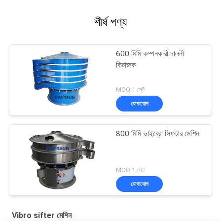
শীর্ষ পণ্য
600 মিমি কম্পনকারী চালনী
বিভাজক
MOQ:1 সেট
যোগাযোগ
800 মিমি ভাইব্রো সিফটার মেশিন
MOQ:1 সেট
যোগাযোগ
Vibro sifter মেশিন