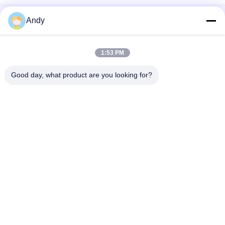
High-Frequency Screen for Fine Material Processing in Mining
Andy
and Building Materials
সূক্ষ্ম কণা শ্রেণীবিভাগের জন্য উচ্চ কম্পাঙ্ক সম্পন্ন স্ক্রিন ভাইব্রো সিফটার মেশিন
1:53 PM
সঠিক স্ক্রিনিংয়ের জন্য নিয়মিত কম্পন পরামিতি সহ উচ্চ ফ্রিকোয়েন্সি স্ক্রিন
Good day, what product are you looking for?
সব
স্পন্দনশীল স্ক্রিনিং মেশিন
গিটারি স্ক্রিনিং মেশিন
টাম্বল স্ক্রিনিং মেশিন
বাল্ক ব্যাগ আনলোডার
ভ্যাকুয়াম কনভেয়র সিস্টেম
রিবন ব্লেন্ডার মেশিন
গুঁড়ো সিভিং মেশিন
পাল্ভারাইজার গ্রাইন্ডার মেশিন