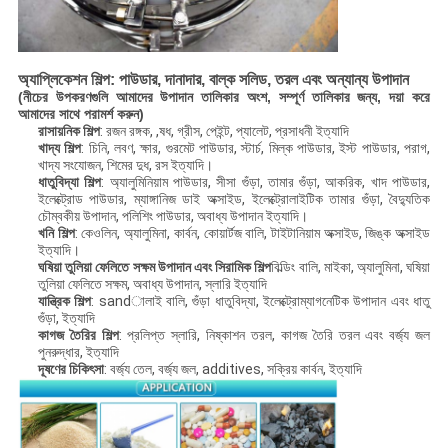
অ্যাপ্লিকেশন শিল্প: পাউডার, দানাদার, বাল্ক সলিড, তরল এবং অন্যান্য উপাদান
(নীচের উপকরণগুলি আমাদের উপাদান তালিকার অংশ, সম্পূর্ণ তালিকার জন্য, দয়া করে
আমাদের সাথে পরামর্শ করুন)
রাসায়নিক শিল্প
: রজন রঙ্গক, ,ষধ, গ্রীস, পেইন্ট, প্যালেট, প্রসাধনী ইত্যাদি
খাদ্য শিল্প
: চিনি, লবণ, ক্ষার, গুরমেট পাউডার, স্টার্চ, মিল্ক পাউডার, ইস্ট পাউডার, পরাগ,
খাদ্য সংযোজন, শিমের দুধ, রস ইত্যাদি।
ধাতুবিদ্যা শিল্প
: অ্যালুমিনিয়াম পাউডার, সীসা গুঁড়া, তামার গুঁড়া, আকরিক, খাদ পাউডার,
ইলেক্ট্রোড পাউডার, ম্যাঙ্গানিজ ডাই অক্সাইড, ইলেক্ট্রোলাইটিক তামার গুঁড়া, বৈদ্যুতিক
চৌম্বকীয় উপাদান, পলিশিং পাউডার, অবাধ্য উপাদান ইত্যাদি।
খনি শিল্প
: কেওলিন, অ্যালুমিনা, কার্বন, কোয়ার্টজ বালি, টাইটানিয়াম অক্সাইড, জিঙ্ক অক্সাইড
ইত্যাদি।
ঘষিয়া তুলিয়া ফেলিতে সক্ষম উপাদান এবং সিরামিক শিল্প
বিল্ডিং বালি, মাইকা, অ্যালুমিনা, ঘষিয়া
তুলিয়া ফেলিতে সক্ষম, অবাধ্য উপাদান, স্লারি ইত্যাদি
যান্ত্রিক শিল্প
: sandালাই বালি, গুঁড়া ধাতুবিদ্যা, ইলেক্ট্রোম্যাগনেটিক উপাদান এবং ধাতু
গুঁড়া, ইত্যাদি
কাগজ তৈরির শিল্প
: প্রলিপ্ত স্লারি, নিষ্কাশন তরল, কাগজ তৈরি তরল এবং বর্জ্য জল
পুনরুদ্ধার, ইত্যাদি
দূষণের চিকিৎসা
: বর্জ্য তেল, বর্জ্য জল, additives, সক্রিয় কার্বন, ইত্যাদি