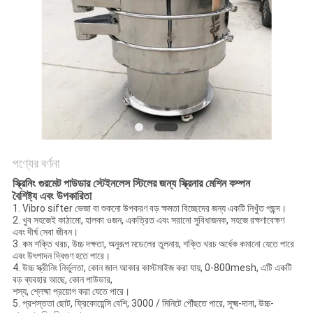
গোপনীয়তা
নীতি
পণ্যের বর্ণনা
স্ক্রিনিং গুরমেট পাউডার স্টেইনলেস স্টিলের জন্য স্ক্রিনার মেশিন কম্পন
বৈশিষ্ট্য এবং উপকারিতা
1. Vibro sifter ভেজা বা শুকনো উপকরণ বড় ক্ষমতা বিচ্ছেদের জন্য একটি নিখুঁত পছন্দ।
2. খুব সহজেই কাঠামো, হালকা ওজন, একত্রিত এবং সরানো সুবিধাজনক, সহজে রক্ষণাবেক্ষণ
এবং দীর্ঘ সেবা জীবন।
3. কম শক্তি খরচ, উচ্চ দক্ষতা, অনুরূপ মডেলের তুলনায়, শক্তি খরচ অর্ধেক কমানো যেতে পারে
এবং উৎপাদন দ্বিগুণ হতে পারে।
4. উচ্চ স্ক্রীনিং নির্ভুলতা, কোন জাল আকার কাস্টমাইজ করা যায়, 0-800mesh, এটি একটি
বড় ব্যবহার আছে, কোন পাউডার,
শস্য, শ্লেষ্মা প্রয়োগ করা যেতে পারে।
5. প্রশস্ততা ছোট, ফ্রিকোয়েন্সি বেশি, 3000 / মিনিটে পৌঁছতে পারে, সূক্ষ্ম-দানা, উচ্চ-