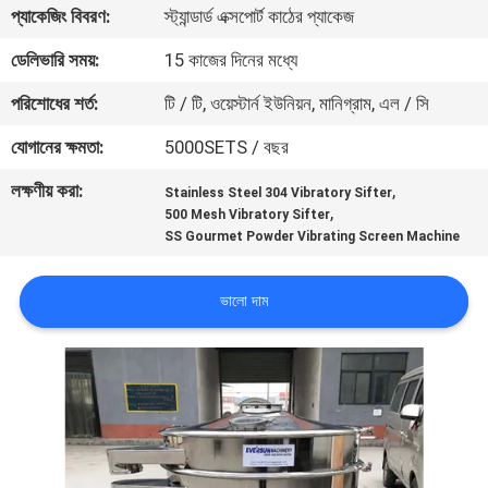
ভ্রমণ
প্যাকেজিং বিবরণ:
স্ট্যান্ডার্ড এক্সপোর্ট কাঠের প্যাকেজ
ডেলিভারি সময়:
15 কাজের দিনের মধ্যে
মান
পরিশোধের শর্ত:
টি / টি, ওয়েস্টার্ন ইউনিয়ন, মানিগ্রাম, এল / সি
নিয়ন্ত্রণ
যোগানের ক্ষমতা:
5000SETS / বছর
লক্ষণীয় করা:
,
যোগাযোগ
Stainless Steel 304 Vibratory Sifter
,
500 Mesh Vibratory Sifter
করুন
SS Gourmet Powder Vibrating Screen Machine
ভালো দাম
উদ্ধৃতির
জন্য
আবেদন
সাইটম্যাপ