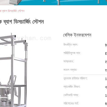
ব্যাগ ডিসচার্জিং স্টেশন
্যাগ ডিসচার্জিং স্টেশন
বেসিক ইনফরমেশন
উৎপত্তি স্থল:
চ
পরিচিতিমুলক নাম:
সাক্ষ্যদান:
I
মডেল নম্বার:
ই
ন্যূনতম চাহিদার পরিমাণ:
1
প্যাকেজিং বিবরণ:
স্
ডেলিভারি সময়:
1
পরিশোধের শর্ত:
ট