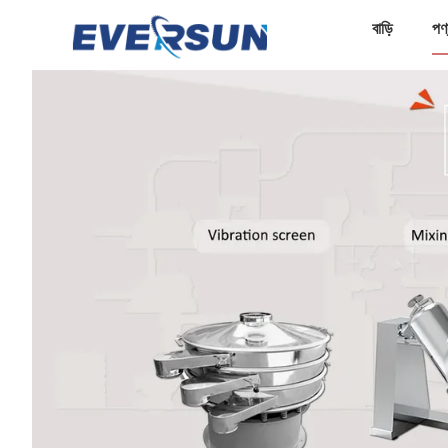
বাড়ি
পণ