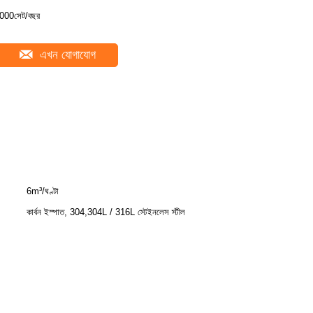
000সেট/বছর
এখন যোগাযোগ
6m³/ঘণ্টা
কার্বন ইস্পাত, 304,304L / 316L স্টেইনলেস স্টীল