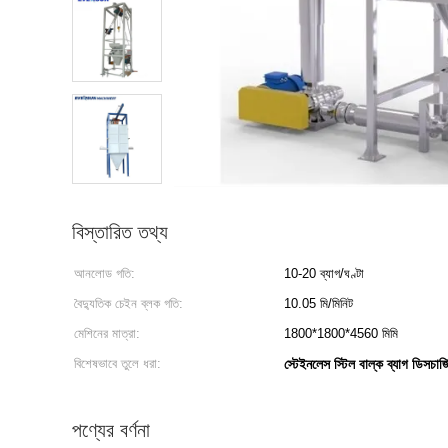
বিস্তারিত তথ্য
আনলোড গতি:
10-20 ব্যাগ/ঘণ্টা
বৈদ্যুতিক চেইন ব্লক গতি:
10.05 মি/মিনিট
মেশিনের মাত্রা:
1800*1800*4560 মিমি
বিশেষভাবে তুলে ধরা:
স্টেইনলেস স্টিল বাল্ক ব্যাগ ডিসচার্জ
পণ্যের বর্ণনা