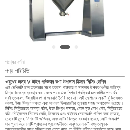
গোপনীয়তা
নীতি
পণ্যের বর্ণনা
পণ্য পরিচিতি
ওষুধের জন্য V টাইপ পাউডার কণা উপাদান মিক্সার মিক্সিং মেশিন
এই মেশিনটি ভাল তরলতার সাথে শুকনো পাউডার বা দানাদার উপকরণগুলির অভিন্ন
মিশ্রণের জন্য ব্যবহার করা যেতে পারে এবং মিশ্রণ প্রক্রিয়া চলাকালীন পদার্থের
দ্রবীভূতকরণ, উদ্বায়ীকরণ বা অবনতি তৈরি করে না।এই মেশিনের একটি যুক্তিসঙ্গত
নকশা, উচ্চ মিশ্রণ দক্ষতা এবং সাধারণ মিক্সারগুলির তুলনায় সহজ অপারেশন রয়েছে।
মিক্সিং সিলিন্ডারের অনন্য গঠন, উচ্চ মিশ্রণ দক্ষতা, কোন মৃত কোণ নেই, সিলিন্ডারের
বডি স্টেইনলেস স্টিলের তৈরি, ভিতরের এবং বাইরের দেয়ালগুলি পালিশ করা হয়েছে,
চেহারাটি সুন্দর, মিশ্রণটি অভিন্ন, এবং এটির বিস্তৃত ব্যবহার রয়েছে .এটি জিএমপি
মান পূরণ করে।এটি গ্রাহকের প্রয়োজনীয়তা অনুসারে একটি বাধ্যতামূলক
আন্দোলনকারীর সাথে সজ্জিত করা যেতে পারে, যা নির্দিষ্ট পরিমাণ আর্দ্রতার সাথে সূক্ষ্ম