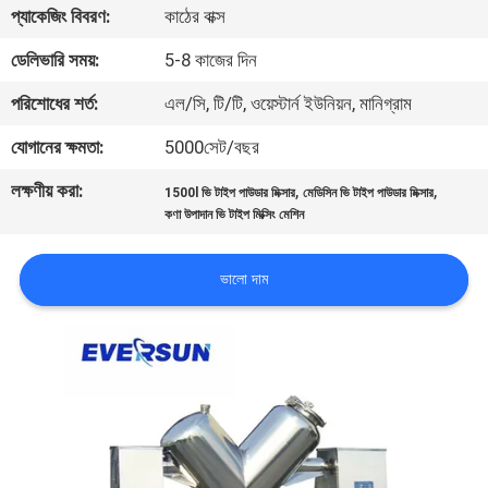
ভ্রমণ
প্যাকেজিং বিবরণ:
কাঠের বাক্স
ডেলিভারি সময়:
5-8 কাজের দিন
মান
পরিশোধের শর্ত:
এল/সি, টি/টি, ওয়েস্টার্ন ইউনিয়ন, মানিগ্রাম
নিয়ন্ত্রণ
যোগানের ক্ষমতা:
5000সেট/বছর
লক্ষণীয় করা:
,
,
যোগাযোগ
1500l ভি টাইপ পাউডার মিক্সার
মেডিসিন ভি টাইপ পাউডার মিক্সার
কণা উপাদান ভি টাইপ মিক্সিং মেশিন
করুন
ভালো দাম
উদ্ধৃতির
জন্য
আবেদন
সাইটম্যাপ