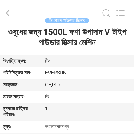
EVERSUN
Machinery
(Henan)
Co.,
Ltd.
ভি টাইপ পাউডার মিক্সার
All
Rights
Reserved.
ওষুধের জন্য 1500L কণা উপাদান V টাইপ
বাড়ি
পাউডার মিক্সার মেশিন
পণ্য
উৎপত্তি স্থল:
চীন
VR
পরিচিতিমুলক নাম:
EVERSUN
প্রদর্শন
সাক্ষ্যদান:
CE,ISO
মডেল নম্বার:
ভি
আমাদের
সম্পর্কে
ন্যূনতম চাহিদার
1
পরিমাণ:
মূল্য:
আলোচনাযোগ্য
কারখানা