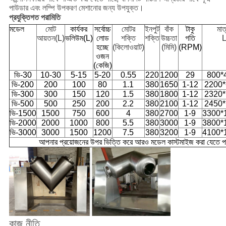
পাউডার এবং লম্পি উপকরণ মেশানোর জন্য উপযুক্ত।
প্রযুক্তিগত পরামিতি
মডেল
মোট
কার্যকর
সর্বোচ্চ
মোটর
ইনপুট
বাঁক
টাকু
মাত
আয়তন(L)
ভলিউম(L)
লোড
শক্তি
শক্তি
উচ্চতা
গতি
হচ্ছে
(কিলোওয়াট)
(মিমি)
(RPM)
ওজন
(কেজি)
ভি-30
10-30
5-15
5-20
0.55
220
1200
29
800*
ভি-200
200
100
80
1.1
380
1650
1-12
2200
ভি-300
300
150
120
1.5
380
1800
1-12
2320
ভি-500
500
250
200
2.2
380
2100
1-12
2450
ভি-1500
1500
750
600
4
380
2700
1-9
3300*
ভি-2000
2000
1000
800
5.5
380
3000
1-9
3800*
ভি-3000
3000
1500
1200
7.5
380
3200
1-9
4100*
আপনার প্রয়োজনের উপর ভিত্তি করে আরও মডেল কাস্টমাইজ করা যেতে প
কাজ নীতি