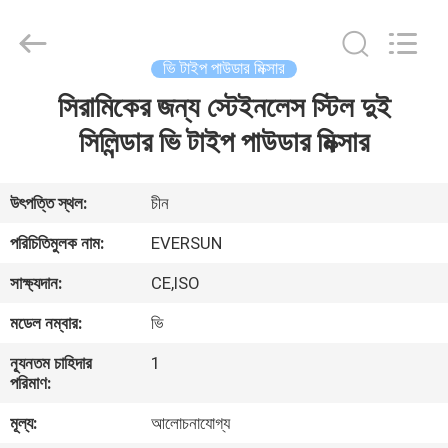
EVERSUN
Machinery
(Henan)
Co.,
Ltd.
ভি টাইপ পাউডার মিক্সার
All
Rights
Reserved.
সিরামিকের জন্য স্টেইনলেস স্টিল দুই
বাড়ি
সিলিন্ডার ভি টাইপ পাউডার মিক্সার
পণ্য
উৎপত্তি স্থল:
চীন
VR
পরিচিতিমুলক নাম:
EVERSUN
প্রদর্শন
সাক্ষ্যদান:
CE,ISO
মডেল নম্বার:
ভি
আমাদের
সম্পর্কে
ন্যূনতম চাহিদার
1
পরিমাণ:
মূল্য:
আলোচনাযোগ্য
কারখানা