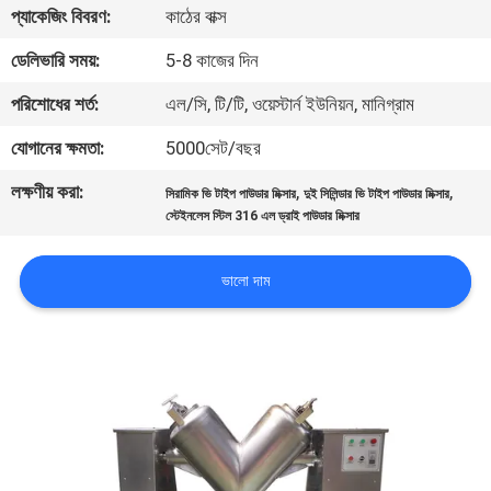
ভ্রমণ
প্যাকেজিং বিবরণ:
কাঠের বাক্স
ডেলিভারি সময়:
5-8 কাজের দিন
মান
পরিশোধের শর্ত:
এল/সি, টি/টি, ওয়েস্টার্ন ইউনিয়ন, মানিগ্রাম
নিয়ন্ত্রণ
যোগানের ক্ষমতা:
5000সেট/বছর
লক্ষণীয় করা:
,
,
যোগাযোগ
সিরামিক ভি টাইপ পাউডার মিক্সার
দুই সিলিন্ডার ভি টাইপ পাউডার মিক্সার
স্টেইনলেস স্টিল 316 এল ড্রাই পাউডার মিক্সার
করুন
ভালো দাম
উদ্ধৃতির
জন্য
আবেদন
সাইটম্যাপ