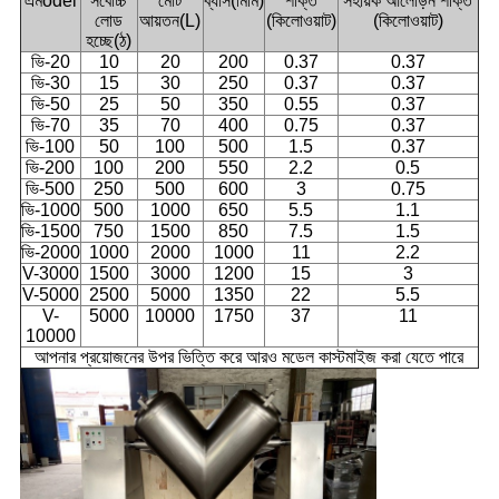
এম
odel
সর্বোচ্চ
মোট
ব্যাস(মিমি)
শক্তি
সহায়ক আলোড়ন শক্তি
লোড
আয়তন(L)
(কিলোওয়াট)
(কিলোওয়াট)
হচ্ছে
(ঠ)
ভি-20
10
20
200
0.37
0.37
ভি-30
15
30
250
0.37
0.37
ভি-50
25
50
350
0.55
0.37
ভি-70
35
70
400
0.75
0.37
ভি-100
50
100
500
1.5
0.37
ভি-200
100
200
550
2.2
0.5
ভি-500
250
500
600
3
0.75
ভি-1000
500
1000
650
5.5
1.1
ভি-1500
750
1500
850
7.5
1.5
ভি-2000
1000
2000
1000
11
2.2
V-3000
1500
3000
1200
15
3
V-5000
2500
5000
1350
22
5.5
V-
5000
10000
1750
37
11
10000
আপনার প্রয়োজনের উপর ভিত্তি করে আরও মডেল কাস্টমাইজ করা যেতে পারে