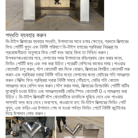
পদ্ধতি ব্যবহার করুন
ভি-টাইপ মিক্সারের ব্যবহার পদ্ধতি, উপাদানের সাথে চলার ক্ষেত্রে, প্রথমে মিক্সারের
ফিড পোর্টটি খুলুন এবং নির্দিষ্ট পরিমাণে ভি-টাইপ হপারের প্রক্রিয়া নিয়ন্ত্রণের
প্রয়োজনীয়তা অনুসারে ফিড পোর্ট বন্ধ আছে কিনা তা নিশ্চিত করুন।
উপকরণখাওয়ানোর পরে, মেশানোর সময় উপাদানের বহিঃপ্রবাহ রোধ করার জন্য,
ফিডিং পোর্টটি বন্ধ এবং লক করা উচিত।পরেরটি মেশিনের কাজের সময়।পাওয়ার
বোতামটি চালু করুন, স্টপ বোতামটি বাম দিকে ঘোরান, মিক্সারের বিপরীত বোতামটি শুরু
করুন এবং প্রক্রিয়া দ্বারা নির্দিষ্ট গতির মধ্যে মেশানোর জন্য মোটরের গতি সামঞ্জস্য
করুন।মিক্সিং ফিড প্রক্রিয়া দ্বারা নির্দিষ্ট সময়ে পৌঁছালে, মোটর গতি বোতাম
সামঞ্জস্য করে মেশিন বন্ধ করুন।স্টপ করার সময়, মিক্সারের ডিসচার্জিং পোর্টটি মাটির
মুখোমুখি হওয়া উচিত এবং সামঞ্জস্যকারী মোটর স্পিড বোতামটি 0 এ সামঞ্জস্য করা
উচিত। ভি-টাইপ মিক্সারটি স্টপ বোতামটিকে ডানদিকে ঘুরিয়ে দেবে এবং পাওয়ার
সাপ্লাই বন্ধ করে দেবে।অবশেষে, খাওয়ানো হল: ভি-টাইপ মিক্সারের ফিডিং পোর্ট
খুলুন, এবং ফড়িং-এর উপাদান শেষ না হওয়া পর্যন্ত ফিডিং পোর্টে নির্দিষ্ট কন্টেইনার
দিয়ে উপাদান লোড করুন।