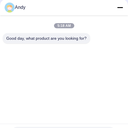
স্বল্প মিশ্রণের সময় এবং উচ্চ অভিন্নতার জন্য ডিজাইন করা হয়েছে
Andy
খাদ্য ও রাসায়নিক শিল্পে শুকনো পাউডার মিশ্রণের জন্য ভি টাইপ পাউডার মিক্সার, মসৃণ
অভ্যন্তরীণ প্রাচীর এবং সহজে পরিষ্কার করার সুবিধা সহ
5:18 AM
ফার্মাসিউটিক্যাল এবং রাসায়নিক শিল্পের জন্য উচ্চ মিশ্রণ অভিন্নতা এবং কোন মৃত কোণ
Good day, what product are you looking for?
সব
স্পন্দনশীল স্ক্রিনিং মেশিন
গিটারি স্ক্রিনিং মেশিন
টাম্বল স্ক্রিনিং মেশিন
বাল্ক ব্যাগ আনলোডার
ভ্যাকুয়াম কনভেয়র সিস্টেম
রিবন ব্লেন্ডার মেশিন
গুঁড়ো সিভিং মেশিন
পাল্ভারাইজার গ্রাইন্ডার মেশিন