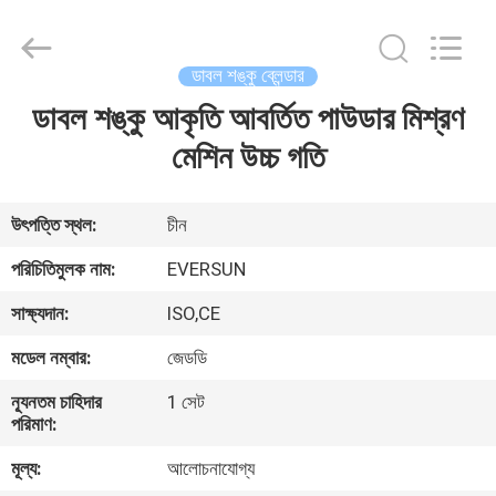
EVERSUN
Machinery
(Henan)
Co.,
Ltd.
ডাবল শঙ্কু ব্লেন্ডার
All
Rights
Reserved.
ডাবল শঙ্কু আকৃতি আবর্তিত পাউডার মিশ্রণ
বাড়ি
মেশিন উচ্চ গতি
পণ্য
উৎপত্তি স্থল:
চীন
VR
পরিচিতিমুলক নাম:
EVERSUN
প্রদর্শন
সাক্ষ্যদান:
ISO,CE
মডেল নম্বার:
জেডডি
আমাদের
সম্পর্কে
ন্যূনতম চাহিদার
1 সেট
পরিমাণ:
মূল্য:
আলোচনাযোগ্য
কারখানা