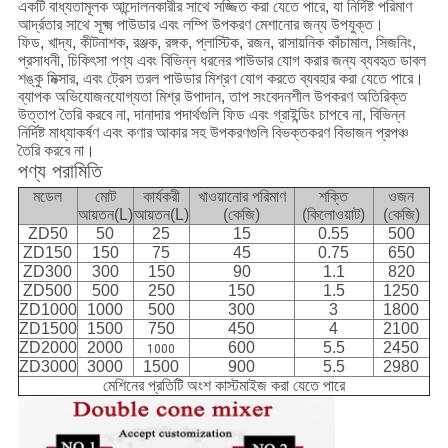
একটি বাধ্যতামূলক আন্দোলনকারীর সাথে সজ্জিত করা যেতে পারে, যা নির্দিষ্ট পরিমাণ
আর্দ্রতার সাথে সূক্ষ্ম পাউডার এবং লম্পি উপকরণ মেশানোর জন্য উপযুক্ত।
ফিড, খাদ্য, কীটনাশক, রঞ্জক, রঙ্গক, প্লাস্টিক, রজন, রাসায়নিক কাঁচামাল, সিজনিং,
প্রসাধনী, চিকিৎসা পণ্য এবং বিভিন্ন ধরনের পাউডার যোগ করার জন্য ব্যবহৃত ডাবল
শঙ্কু মিক্সার, এবং ট্রেস তরল পাউডার মিশ্রণ যোগ করতে ব্যবহার করা যেতে পারে।
ব্যাপক অভিযোজনযোগ্যতা মিশ্র উপাদান, তাপ সংবেদনশীল উপকরণ অতিরিক্ত
উত্তাপ তৈরি করবে না, দানাদার পদার্থগুলি ফিড এবং গ্রাইন্ডিং চাপবে না, বিভিন্ন
নির্দিষ্ট মাধ্যাকর্ষণ এবং কণার আকার সহ উপকরণগুলি বিভক্তকরণ বিভাজন প্রপঞ্চ
তৈরি করবে না।
পণ্য পরামিতি
মডেল
মোট
কার্যকরী
খাওয়ানোর পরিমাণ
শক্তি
ওজন
আয়তন(L)
আয়তন(L)
(কেজি)
(কিলোওয়াট)
(কেজি)
ZD50
50
25
15
0.55
500
ZD150
150
75
45
0.75
650
ZD300
300
150
90
1.1
820
ZD500
500
250
150
1.5
1250
ZD1000
1000
500
300
3
1800
ZD1500
1500
750
450
4
2100
ZD2000
2000
600
5.5
2450
1000
ZD3000
3000
1500
900
5.5
2980
মেশিনের প্রতিটি অংশ কাস্টমাইজ করা যেতে পারে