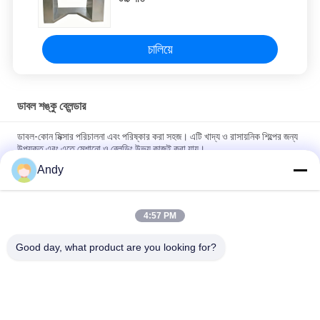
চালিয়ে
ডাবল শঙ্কু ব্লেন্ডার
ডাবল-কোন মিক্সার পরিচালনা এবং পরিষ্কার করা সহজ। এটি খাদ্য ও রাসায়নিক শিল্পের জন্য
উপযুক্ত এবং এতে মেশানো ও ব্লেন্ডিং উভয় কাজই করা যায়।
Andy
স্টেইনলেস স্টীল ডাবল শঙ্কু ব্লেন্ডার নিয়মিত গতি এবং 100-1500L ক্ষমতা পাউডার এবং
গ্রানুলার মিশ্রণ জন্য
4:57 PM
ফার্মাসিউটিক্যাল, রাসায়নিক, খাদ্য এবং ফিড উৎপাদনে পাউডার মিশ্রণের জন্য অনন্য ডাবল
কোণযুক্ত ঘূর্ণায়মান বডি সমন্বিত ডাবল কোণ ব্লেন্ডার
Good day, what product are you looking for?
সব