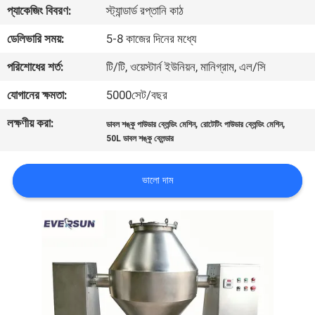
ভ্রমণ
প্যাকেজিং বিবরণ:
স্ট্যান্ডার্ড রপ্তানি কাঠ
ডেলিভারি সময়:
5-8 কাজের দিনের মধ্যে
মান
পরিশোধের শর্ত:
টি/টি, ওয়েস্টার্ন ইউনিয়ন, মানিগ্রাম, এল/সি
নিয়ন্ত্রণ
যোগানের ক্ষমতা:
5000সেট/বছর
লক্ষণীয় করা:
,
,
যোগাযোগ
ডাবল শঙ্কু পাউডার ব্লেন্ডিং মেশিন
রোটেটিং পাউডার ব্লেন্ডিং মেশিন
50L ডাবল শঙ্কু ব্লেন্ডার
করুন
ভালো দাম
উদ্ধৃতির
জন্য
আবেদন
সাইটম্যাপ