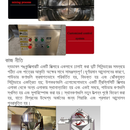
কাজ নীতি
ডাবল শঙ্কু
দ্য
মিক্সারটি একটি মিক্সারে একসাথে ঢালাই করা দুটি সিলিন্ডারের সমন্বয়ে
গঠিত এবং পাত্রের আকৃতি অক্ষের সাথে সামঞ্জস্যপূর্ণ।ঘূর্ণায়মান আন্দোলনের কারণে,
পাউডার কণাগুলি ক্রমাগতভাবে পরিবর্তিত হয়, বিভক্ত হয় এবং ঝোঁকযুক্ত
সিলিন্ডারে একত্রিত হয়; উপকরণগুলি এলোমেলোভাবে একটি ট্রিপ্লিসিটি মিক্সার
এলাকা থেকে অন্য এলাকায় স্থানান্তরিত হয় এবং একই সময়ে, পাউডার কণাগুলি
স্খলিত হয় এবং সুপারিম্পোজ করা হয়। স্থানকণাগুলি নতুন উত্পন্ন পৃষ্ঠে বিতরণ করা
হয়, যাতে মিশ্রনের উদ্দেশ্য অর্জনের জন্য শিয়ারিং এবং প্রসারণ আন্দোলন
পুনরাবৃত্তি হয়।