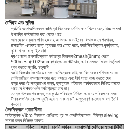
বৈশিষ্ট্য এবং সুবিধা
অতিস্বনক ভাইব্রো বিভাজক মেশিন
প্রতিটি অংশ
কোন শিল্পের জন্য উচ্চ ক্ষমতা
উপলব্ধি কাস্টমাইজ করা যেতে পারে.
ভ্যাকুয়াম পরিবাহক সহ অতিস্বনক ভাইব্রো বিভাজক মেশিন
আমাদের
খাদ্য,
, ফার্মাসিউটিক্যাল,
রাসায়নিক এলাকার জন্য ব্যবহার করা যেতে পারে
পুনর্ব্যবহার,
কৃষি, খনির, ধাতু, ইত্যাদি
অতিস্বনক ভাইব্রো বিভাজক
দ্য
এর জাল মাপ
2mesh(8mm) থেকে
500mesh(0.025mm)
গ্রাহকদের পাউডার, কণার সমস্ত সিভিং নির্ভুলতা
পূরণ করতে,
স্লারি, ইত্যাদি
অতিস্বনক ভাইব্রো বিভাজক মেশিন
অটো ক্লিয়ার সিস্টেম এর নকশা
আমাদের
মেশিনগুলিকে রক্ষণাবেক্ষণের খরচ কমাতে এবং দীর্ঘ সময় কাজ করতে দেয়।
ভঙ্গুর পদার্থের সংক্রমণের জন্য, ভ্যাকুয়াম পরিবাহক কার্যকরভাবে নিশ্চিত করতে
পারে যে উপকরণগুলি ক্ষতিগ্রস্ত হবে না।
সমস্ত উপকরণের জন্য, ভ্যাকুয়াম পরিবাহক নিশ্চিত করে যে পরিবহনের সময়
উপকরণগুলির কোনও ফুটো হবে না এবং একটি বন্ধুত্বপূর্ণ কাজের জায়গা তৈরি
করবে।
টেকনিক্যাল প্যারামিটার
অতিস্বনক Vibro বিভাজক মেশিনের প্রধান স্পেসিফিকেশন, বিভিন্ন sieving
ক্ষমতা জন্য বিভিন্ন আকার.
মডেল
শক্তি
জাল
চালনি কার্যকর
স্তর(গুলি)
মেশিনের মাত্রা (মিমি)