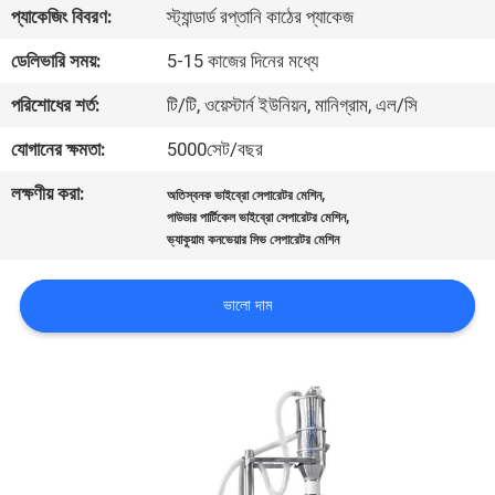
ভ্রমণ
প্যাকেজিং বিবরণ:
স্ট্যান্ডার্ড রপ্তানি কাঠের প্যাকেজ
ডেলিভারি সময়:
5-15 কাজের দিনের মধ্যে
মান
পরিশোধের শর্ত:
টি/টি, ওয়েস্টার্ন ইউনিয়ন, মানিগ্রাম, এল/সি
নিয়ন্ত্রণ
যোগানের ক্ষমতা:
5000সেট/বছর
লক্ষণীয় করা:
,
যোগাযোগ
অতিস্বনক ভাইব্রো সেপারেটর মেশিন
,
পাউডার পার্টিকেল ভাইব্রো সেপারেটর মেশিন
করুন
ভ্যাকুয়াম কনভেয়ার সিভ সেপারেটর মেশিন
ভালো দাম
উদ্ধৃতির
জন্য
আবেদন
সাইটম্যাপ