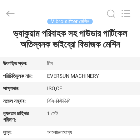
EVERSUN
Machinery
(Henan)
Co.,
Ltd.
Vibro sifter মেশিন
All
Rights
Reserved.
ভ্যাকুয়াম পরিবাহক সহ পাউডার পার্টিকেল
বাড়ি
অতিস্বনক ভাইব্রো বিভাজক মেশিন
পণ্য
উৎপত্তি স্থল:
চীন
VR
পরিচিতিমুলক নাম:
EVERSUN MACHINERY
প্রদর্শন
সাক্ষ্যদান:
ISO,CE
মডেল নম্বার:
বিসি-কিউভিসি
আমাদের
সম্পর্কে
ন্যূনতম চাহিদার
1 সেট
পরিমাণ:
মূল্য:
আলোচনাযোগ্য
কারখানা