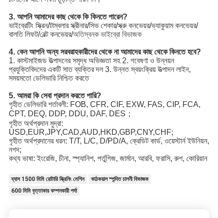
3. আপনি আমাদের কাছ থেকে কি কিনতে পারেন?
ভাইব্রেটিং স্ক্রিন/টাম্বলার স্ক্রীনার/সিভ শেকার/স্ক্রু কনভেয়র/ভ্যাকুয়াম কনভেয়র/
বালতি লিফট/বেল্ট কনভেয়র/
অতিস্বনক ভাইব্রো বিভাজক
4. কেন আপনি অন্য সরবরাহকারীদের থেকে না আমাদের কাছ থেকে কিনতে হবে?
1. কাস্টমাইজড উত্পাদনের সমৃদ্ধ অভিজ্ঞতা সহ 2. গবেষণা ও উন্নয়ন 
প্রযুক্তিবিদদের একটি সাত ব্যক্তির দল 3. উন্নত স্বয়ংক্রিয় উত্পাদন লাইন, 
সময়মতো ডেলিভারি নিশ্চিত করতে
5. আমরা কি সেবা প্রদান করতে পারি?
গৃহীত ডেলিভারি শর্তাবলী: FOB, CFR, CIF, EXW, FAS, CIP, FCA, 
CPT, DEQ, DDP, DDU, DAF, DES；
গৃহীত অর্থপ্রদান মুদ্রা: 
USD,EUR,JPY,CAD,AUD,HKD,GBP,CNY,CHF;
গৃহীত অর্থপ্রদানের ধরন: T/T, L/C, D/PD/A, ক্রেডিট কার্ড, ওয়েস্টার্ন ইউনিয়ন, 
নগদ;
কথ্য ভাষা: ইংরেজি, চীনা, স্প্যানিশ, পর্তুগিজ, জার্মান, আরবি, ফরাসি, রুশ, কোরিয়ান
ব্যাস 1500 মিমি রোটারি স্ক্রিনিং মেশিন
কাঠকয়াল স্পন্দিত চালনী বিভাজক
600 মিমি বৃত্তাকার কম্পনকারী পর্দা