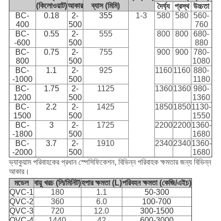
(কিলোওয়াট)
আকার
ব্যাস (মিমি)
দৈর্ঘ্য
প্রস্থ
উচ্চতা
BC-
0.18
2-
355
1-3
580
580
560-
400
500
760
BC-
0.55
2-
555
800
800
680-
-600
500
880
BC-
0.75
2-
755
900
900
780-
800
500
1080
BC-
1.1
2-
925
1160
1160
880-
-1000
500
1180
BC-
1.75
2-
1125
1360
1360
980-
1200
500
1360
BC-
2.2
2-
1425
1850
1850
1130-
1500
500
1550
BC-
3
2-
1725
2200
2200
1360-
-1800
500
1680
BC-
3.7
2-
1910
2340
2340
1360-
-2000
500
1680
ভ্যাকুয়াম পরিবাহকের প্রধান স্পেসিফিকেশন, বিভিন্ন পরিবাহক ক্ষমতার জন্য বিভিন্ন
আকার।
মডেল
বায়ু খরচ (লি/মিনিট)
হপার ক্ষমতা (L)
পরিবহন ক্ষমতা (কেজি/এইচ)
QVC-1
180
1.1
50-300
QVC-2
360
6.0
100-700
QVC-3
720
12.0
300-1500
QVC-4
1440
42
600-3000