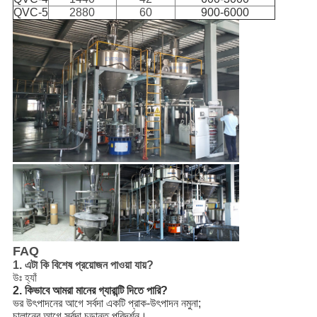
QVC-5
2880
60
900-6000
FAQ
1. এটা কি বিশেষ প্রয়োজন পাওয়া যায়?
উঃ হ্যাঁ
2. কিভাবে আমরা মানের গ্যারান্টি দিতে পারি?
ভর উৎপাদনের আগে সর্বদা একটি প্রাক-উৎপাদন নমুনা;
চালানের আগে সর্বদা চূড়ান্ত পরিদর্শন।