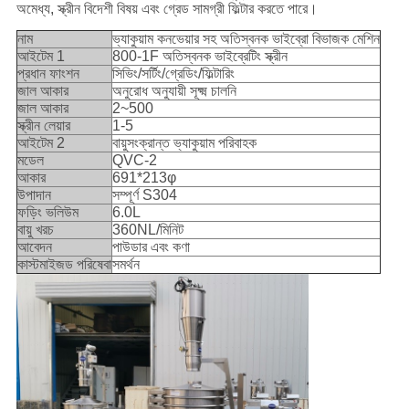
অমেধ্য, স্ক্রীন বিদেশী বিষয় এবং গ্রেড সামগ্রী ফিল্টার করতে পারে।
নাম
ভ্যাকুয়াম কনভেয়ার সহ অতিস্বনক ভাইব্রো বিভাজক মেশিন
আইটেম 1
800-1F অতিস্বনক ভাইব্রেটিং স্ক্রীন
প্রধান ফাংশন
সিভিং/সর্টিং/গ্রেডিং/ফিল্টারিং
জাল আকার
অনুরোধ অনুযায়ী সূক্ষ্ম চালনি
জাল আকার
2~500
স্ক্রীন লেয়ার
1-5
আইটেম 2
বায়ুসংক্রান্ত ভ্যাকুয়াম পরিবাহক
মডেল
QVC-2
আকার
691*213φ
উপাদান
সম্পূর্ণ S304
ফড়িং ভলিউম
6.0L
বায়ু খরচ
360NL/মিনিট
আবেদন
পাউডার এবং কণা
কাস্টমাইজড পরিষেবা
সমর্থন