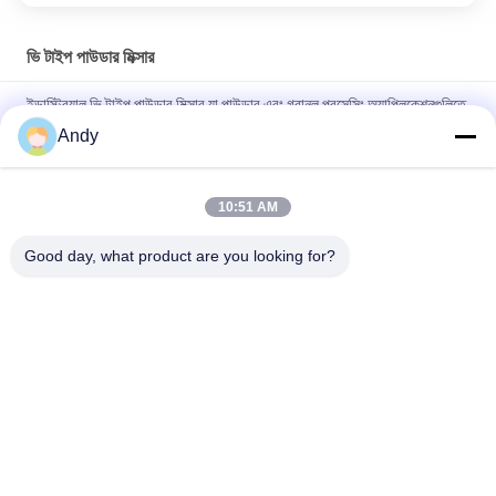
ভি টাইপ পাউডার মিক্সার
ইন্ডাস্ট্রিয়াল ভি টাইপ পাউডার মিক্সার যা পাউডার এবং গ্রানুল প্রসেসিং অ্যাপ্লিকেশনগুলিতে
স্বল্প মিশ্রণের সময় এবং উচ্চ অভিন্নতার জন্য ডিজাইন করা হয়েছে
Andy
খাদ্য ও রাসায়নিক শিল্পে শুকনো পাউডার মিশ্রণের জন্য ভি টাইপ পাউডার মিক্সার, মসৃণ
অভ্যন্তরীণ প্রাচীর এবং সহজে পরিষ্কার করার সুবিধা সহ
10:51 AM
ফার্মাসিউটিক্যাল এবং রাসায়নিক শিল্পের জন্য উচ্চ মিশ্রণ অভিন্নতা এবং কোন মৃত কোণ
Good day, what product are you looking for?
সব
স্পন্দনশীল স্ক্রিনিং মেশিন
গিটারি স্ক্রিনিং মেশিন
টাম্বল স্ক্রিনিং মেশিন
বাল্ক ব্যাগ আনলোডার