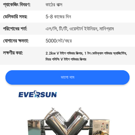
ভ্রমণ
প্যাকেজিং বিবরণ:
কাঠের বাক্স
ডেলিভারি সময়:
5-8 কাজের দিন
মান
পরিশোধের শর্ত:
এল/সি, টি/টি, ওয়েস্টার্ন ইউনিয়ন, মানিগ্রাম
নিয়ন্ত্রণ
যোগানের ক্ষমতা:
5000সেট/বছর
লক্ষণীয় করা:
,
,
যোগাযোগ
2.2kw V টাইপ পাউডার মিক্সার
1 টন কেমিক্যাল পাউডার অ্যাজিটেটর
মিরর পলিশিং V টাইপ পাউডার মিক্সার
করুন
ভালো দাম
উদ্ধৃতির
জন্য
আবেদন
সাইটম্যাপ