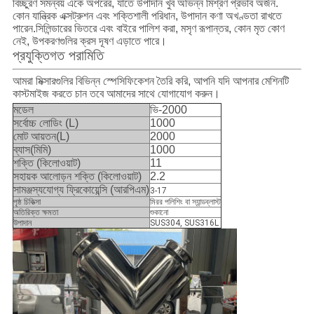
বিচ্ছুরণ সমন্বয় একে অপরের, যাতে উপাদান খুব অভিন্ন মিশ্রণ প্রভাব অর্জন.
কোন যান্ত্রিক এক্সট্রুশন এবং শক্তিশালী পরিধান, উপাদান কণা অখণ্ডতা রাখতে
পারেন.সিলিন্ডারের ভিতরে এবং বাইরে পালিশ করা, মসৃণ রূপান্তর, কোন মৃত কোণ
নেই, উপকরণগুলির ক্রস দূষণ এড়াতে পারে।
প্রযুক্তিগত পরামিতি
আমরা মিক্সারগুলির বিভিন্ন স্পেসিফিকেশন তৈরি করি, আপনি যদি আপনার মেশিনটি
কাস্টমাইজ করতে চান তবে আমাদের সাথে যোগাযোগ করুন।
মডেল
ভি-2000
সর্বোচ্চ লোডিং (L)
1000
মোট আয়তন(L)
2000
ব্যাস(মিমি)
1000
শক্তি (কিলোওয়াট)
11
সহায়ক আলোড়ন শক্তি (কিলোওয়াট)
2.2
সামঞ্জস্যযোগ্য ফ্রিকোয়েন্সি (আরপিএম)
3-17
পৃষ্ঠ চিকিত্সা
মিরর পলিশিং বা স্যান্ডব্লাস্ট
অতিরিক্ত ক্ষমতা
শুকানো
উপাদান
SUS304, SUS316L