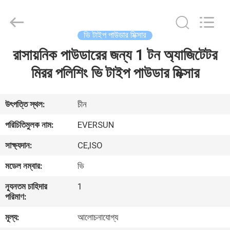
EVERSUN
Machinery
(Henan)
Co.,
Ltd.
ভি টাইপ পাউডার মিক্সার
All
Rights
Reserved.
রাসায়নিক পাউডারের জন্য 1 টন অ্যাজিটেটর
বাড়ি
মিরর পলিশিং ভি টাইপ পাউডার মিক্সার
পণ্য
উৎপত্তি স্থল:
চীন
VR
পরিচিতিমুলক নাম:
EVERSUN
প্রদর্শন
সাক্ষ্যদান:
CE,ISO
মডেল নম্বার:
ভি
আমাদের
সম্পর্কে
ন্যূনতম চাহিদার
1
পরিমাণ:
মূল্য:
আলোচনাযোগ্য
কারখানা