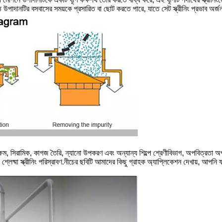
ৃষ্ঠে উপাদানটির বসবাসের সময়কে প্রসারিত বা ছোট করতে পারে, যাতে সেট স্ক্রীনিং প্রভাব অর্জ
িতে সক্ষম, সিরামিক, কাগজ তৈরি, ন্যানো উপকরণ এবং অন্যান্য শিল্পে শ্রেণীবিভাগ, অপবিত্রত
্লেষ্মা স্ক্রীনিং পরিস্রাবণ.নীচের ছবিটি আমাদের কিছু গ্রাহক অ্যাপ্লিকেশন দেখায়, আপ