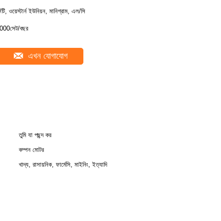
ি/টি, ওয়েস্টার্ন ইউনিয়ন, মানিগ্রাম, এল/সি
000সেট/বছর
এখন যোগাযোগ
তুমি যা পছন্দ কর
কম্পন মোটর
খাদ্য, রাসায়নিক, ফার্মেসি, মাইনিং, ইত্যাদি