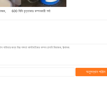
িভাজক
,
600 মিমি বৃত্তাকার কম্পনকারী পর্দা
অনুসন্ধান পাঠান