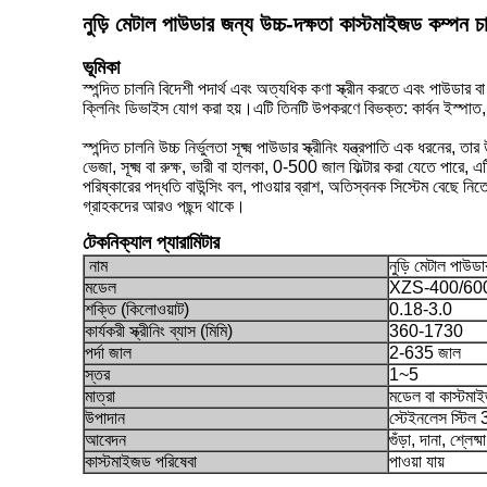
নুড়ি মেটাল পাউডার জন্য উচ্চ-দক্ষতা কাস্টমাইজড কম্পন 
ভূমিকা
স্পন্দিত চালনি
বিদেশী পদার্থ এবং অত্যধিক কণা স্ক্রীন করতে এবং পাউডার বা 
ক্লিনিং ডিভাইস যোগ করা হয়।এটি তিনটি উপকরণে বিভক্ত: কার্বন ইস্পাত,
স্পন্দিত চালনি
উচ্চ নির্ভুলতা সূক্ষ্ম পাউডার স্ক্রীনিং যন্ত্রপাতি এক ধরনের, 
ভেজা, সূক্ষ্ম বা রুক্ষ, ভারী বা হালকা, 0-500 জাল ফিল্টার করা যেতে পার
পরিষ্কারের পদ্ধতি বাউন্সিং বল, পাওয়ার ব্রাশ, অতিস্বনক সিস্টেম বেছে 
গ্রাহকদের আরও পছন্দ থাকে।
টেকনিক্যাল প্যারামিটার
নাম
নুড়ি মেটাল পাউড
মডেল
XZS-400/600
শক্তি (কিলোওয়াট)
0.18-3.0
কার্যকরী স্ক্রীনিং ব্যাস (মিমি)
360-1730
পর্দা জাল
2-635 জাল
স্তর
1~5
মাত্রা
মডেল বা কাস্টমা
উপাদান
স্টেইনলেস স্টিল
আবেদন
গুঁড়া, দানা, শ্লেষ্মা
কাস্টমাইজড পরিষেবা
পাওয়া যায়