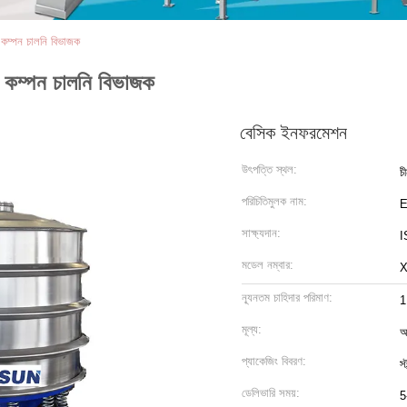
ড কম্পন চালনি বিভাজক
জড কম্পন চালনি বিভাজক
বেসিক ইনফরমেশন
উৎপত্তি স্থল:
চ
পরিচিতিমুলক নাম:
সাক্ষ্যদান:
I
মডেল নম্বার:
ন্যূনতম চাহিদার পরিমাণ:
1
মূল্য:
আ
প্যাকেজিং বিবরণ:
স্
ডেলিভারি সময়:
5