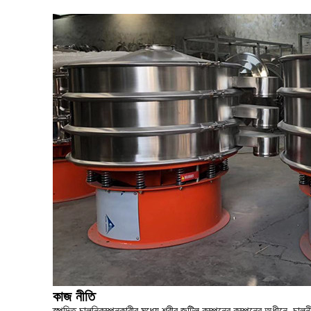
কাজ নীতি
স্পন্দিত চালনি
কম্পনকারীর মধ্যে শরীর জটিল কম্পনের কম্পনের অধীনে, চালনী ম