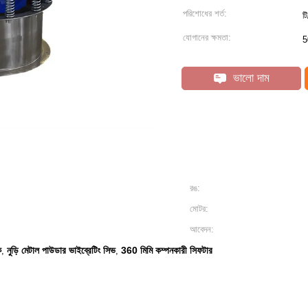
পরিশোধের শর্ত:
ট
যোগানের ক্ষমতা:
5
ভালো দাম
রঙ:
মোটর:
আবেদন:
ক
নুড়ি মেটাল পাউডার ভাইব্রেটিং সিভ
360 মিমি কম্পনকারী সিফটার
,
,