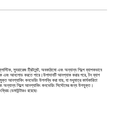
ক, স্যুয়ারেজ ট্রিটমেন্ট, অবকাঠামো এবং অন্যান্য শিল্পে ব্যাপকভাবে
প্যাক এবং আনলোড করতে পারে।উপাদানটি আনপ্যাক করার পরে, টন ব্যাগ
ক্ত আনপ্যাকিং কনভেয়িং উপলব্ধি করা যায়, যা শুধুমাত্র কার্যকারিতা
ং অন্যান্য শিল্পে আনপ্যাকিং কনভেয়িং সিস্টেমের জন্য উপযুক্ত।
রিয় ডেমাউন্টারও রয়েছে৷