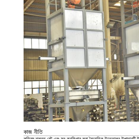
কাজ নীতি
কৃত্রিম ঝুলন্ত বেল্ট এবং স্ব-কনফিগার করা বৈদ্যুতিক উত্তোলন উপাদানটি 