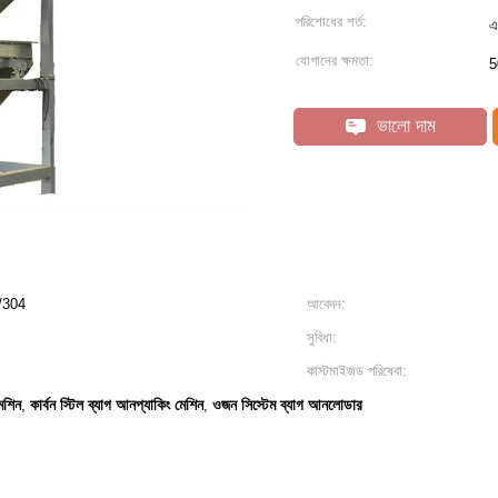
পরিশোধের শর্ত:
এ
যোগানের ক্ষমতা:
5
ভালো দাম
L/304
আবেদন:
সুবিধা:
কাস্টমাইজড পরিষেবা:
েশিন
কার্বন স্টিল ব্যাগ আনপ্যাকিং মেশিন
ওজন সিস্টেম ব্যাগ আনলোডার
,
,