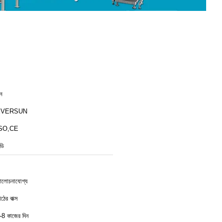
ীন
EVERSUN
SO,CE
ডি
লোচনাযোগ্য
ঠের বাক্স
-8 কাজের দিন