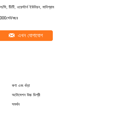
ল/সি, টি/টি, ওয়েস্টার্ন ইউনিয়ন, মানিগ্রাম
000সেট/বছর
এখন যোগাযোগ
কণা এবং গুঁড়া
অটোমেশন উচ্চ ডিগ্রী
সমর্থন