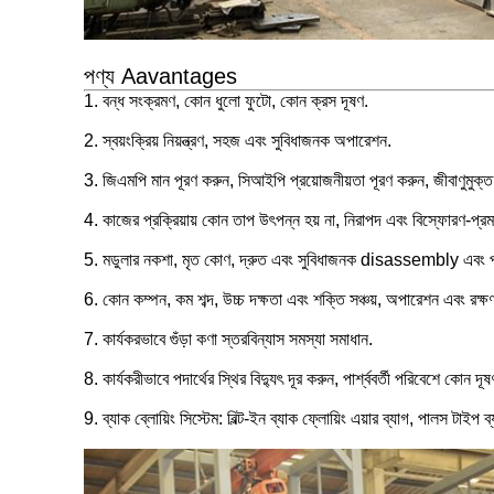
পণ্য Aavantages
1. বন্ধ সংক্রমণ, কোন ধুলো ফুটো, কোন ক্রস দূষণ.
2. স্বয়ংক্রিয় নিয়ন্ত্রণ, সহজ এবং সুবিধাজনক অপারেশন.
3. জিএমপি মান পূরণ করুন, সিআইপি প্রয়োজনীয়তা পূরণ করুন, জীবাণুমুক
4. কাজের প্রক্রিয়ায় কোন তাপ উৎপন্ন হয় না, নিরাপদ এবং বিস্ফোরণ-প্র
5. মডুলার নকশা, মৃত কোণ, দ্রুত এবং সুবিধাজনক disassembly এবং পর
6. কোন কম্পন, কম শব্দ, উচ্চ দক্ষতা এবং শক্তি সঞ্চয়, অপারেশন এবং রক্ষ
7. কার্যকরভাবে গুঁড়া কণা স্তরবিন্যাস সমস্যা সমাধান.
8. কার্যকরীভাবে পদার্থের স্থির বিদ্যুৎ দূর করুন, পার্শ্ববর্তী পরিবেশে কোন দ
9. ব্যাক ব্লোয়িং সিস্টেম: বিল্ট-ইন ব্যাক ফ্লোয়িং এয়ার ব্যাগ, পালস টাইপ