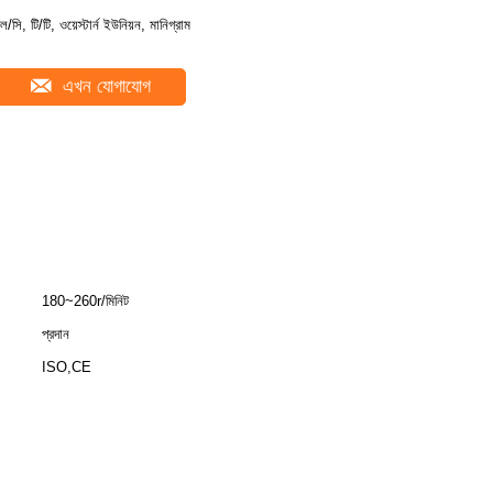
ল/সি, টি/টি, ওয়েস্টার্ন ইউনিয়ন, মানিগ্রাম
এখন যোগাযোগ
180~260r/মিনিট
প্রদান
ISO,CE