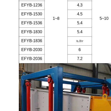
EFYB-1236
4.3
EFYB-1530
4.5
1~8
5~10
EFYB-1536
5.4
EFYB-1830
5.4
EFYB-1836
৬.৪৮
EFYB-2030
6
EFYB-2036
7.2