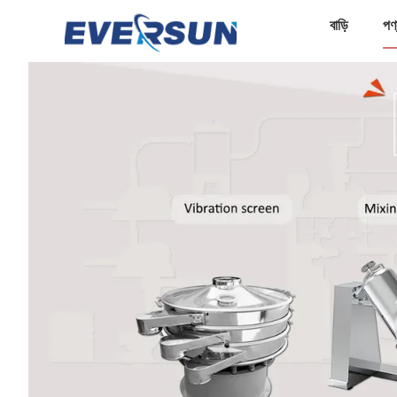
বাড়ি
পণ