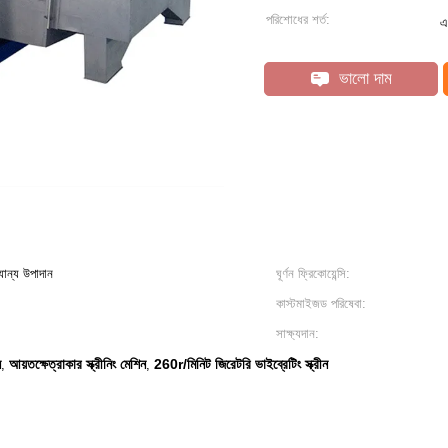
পরিশোধের শর্ত:
এ
ভালো দাম
যান্য উপাদান
ঘূর্ণন ফ্রিকোয়েন্সি:
কাস্টমাইজড পরিষেবা:
সাক্ষ্যদান:
ন
আয়তক্ষেত্রাকার স্ক্রীনিং মেশিন
260r/মিনিট জিরেটরি ভাইব্রেটিং স্ক্রীন
,
,