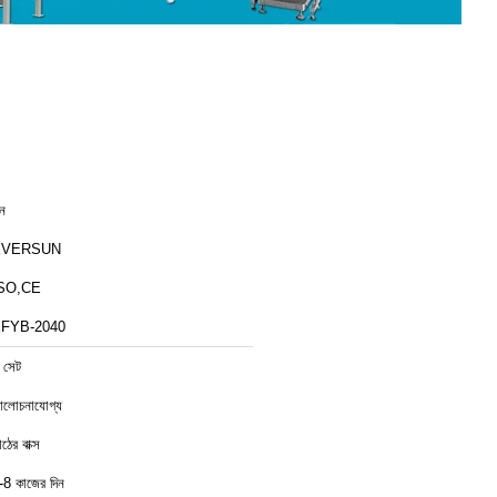
ীন
EVERSUN
SO,CE
FYB-2040
 সেট
লোচনাযোগ্য
ঠের বাক্স
-8 কাজের দিন