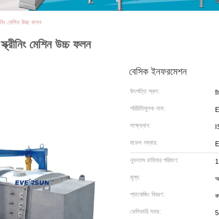
রীনিং মেশিন উচ্চ ফলন
্ক্রীনিং মেশিন উচ্চ ফলন
বেসিক ইনফরমেশন
উৎপত্তি স্থল:
চ
পরিচিতিমুলক নাম:
সাক্ষ্যদান:
I
মডেল নম্বার:
E
ন্যূনতম চাহিদার পরিমাণ:
1
মূল্য:
আ
প্যাকেজিং বিবরণ:
কা
ডেলিভারি সময়:
5