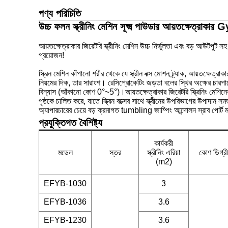
পণ্য পরিচিতি
উচ্চ ফলন স্ক্রীনিং মেশিন সূক্ষ্ম পাউডার আয়তক্ষেত্রাকার 
আয়তক্ষেত্রাকার জিরেটরি স্ক্রীনিং মেশিন উচ্চ নির্ভুলতা এবং বড় আউটপুট সহ 
প্রয়োজন!
স্ক্রিন মেশিন কাঁপানো শরীর থেকে যে স্ক্রীন বক্স মোশন ট্র্যাক, আয়তক্ষেত্রাক
নিয়মের দিক, তার সারাংশ। রেসিপ্রোকেটিং জড়তা বলের স্থির অক্ষের চারপাশে উ
বিন্যাস (আঁকানো কোণ 0°~5°)।আয়তক্ষেত্রাকার জিরেটরি স্ক্রিনিং মেশিনের কাজ
পৃষ্ঠকে চালিত করে, যাতে স্ক্রিন বক্সের সাথে স্ক্রীনের উপরিভাগের উপাদান সম
অ্যাপারচারের চেয়ে বড় ক্রমাগত tumbling জাম্পিং আন্দোলন স্রাব পোর্ট মাধ্
প্রযুক্তিগত বৈশিষ্ট্য
কার্যকরী
মডেল
স্তর
স্ক্রীনিং এরিয়া
কোণ ডিগ্রী
(m2)
EFYB-1030
3
EFYB-1036
3.6
EFYB-1230
3.6