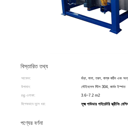
বিস্তারিত তথ্য
আবেদন:
গুঁড়া, দানা, তরল, বাল্ক কঠিন এবং অন্
উপাদান:
স্টেইনলেস স্টিল 304, কার্বন ইস্পাত
ng এলাকা:
3.6~7.2 m2
বিশেষভাবে তুলে ধরা:
সূক্ষ্ম পাউডার গাইরেটরি স্ক্রীনিং মেশি
পণ্যের বর্ণনা