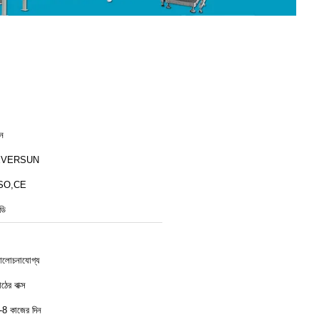
ীন
EVERSUN
SO,CE
ডি
লোচনাযোগ্য
ঠের বাক্স
-8 কাজের দিন