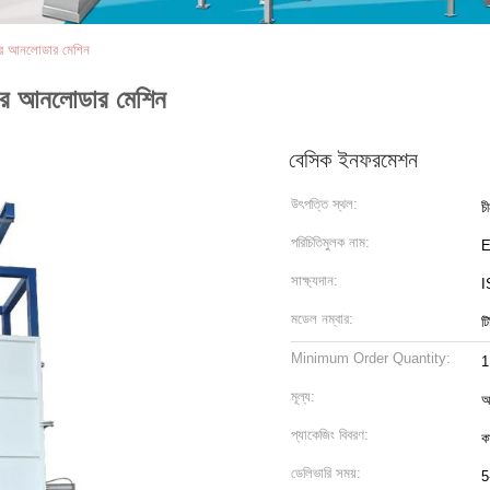
ফটার আনলোডার মেশিন
িফটার আনলোডার মেশিন
বেসিক ইনফরমেশন
উৎপত্তি স্থল:
চ
পরিচিতিমুলক নাম:
সাক্ষ্যদান:
I
মডেল নম্বার:
টি
Minimum Order Quantity:
1
মূল্য:
আ
প্যাকেজিং বিবরণ:
কা
ডেলিভারি সময়:
5