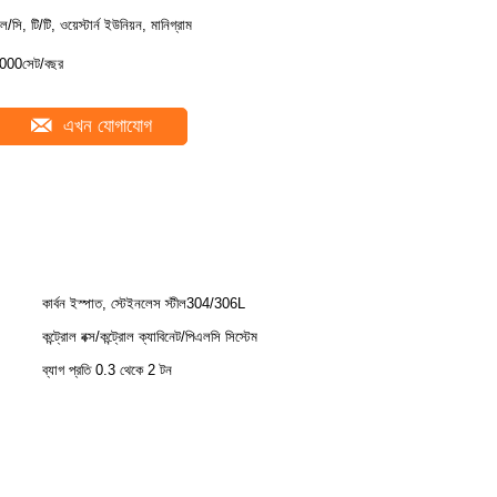
ল/সি, টি/টি, ওয়েস্টার্ন ইউনিয়ন, মানিগ্রাম
000সেট/বছর
এখন যোগাযোগ
কার্বন ইস্পাত, স্টেইনলেস স্টীল304/306L
কন্ট্রোল বক্স/কন্ট্রোল ক্যাবিনেট/পিএলসি সিস্টেম
ব্যাগ প্রতি 0.3 থেকে 2 টন