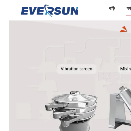
বাড়ি
পণ