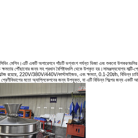
িভিং মেশিন।এটি একটি অপারেশনে পাঁচটি ভগ্নাংশ পর্যন্ত ভিজা এবং শুকনো উপকরণগুলির সঠ
্ষমতায় পৌঁছানোর জন্য সহ প্রধান বৈশিষ্ট্যগুলি থেকে উপকৃত হয়।সামঞ্জস্যযোগ্য মাল্টি-প্
 ভোল্টেজ রয়েছে, 220V/380V/440V/কাস্টমাইজড, এবং ক্ষমতা, 0.1-20t/h, বিভিন্ন চাহি
বং শ্রেণীবিভাগের মতো অ্যাপ্লিকেশনের জন্য উপযুক্ত, যা এটি বিভিন্ন শিল্পের জন্য একটি 