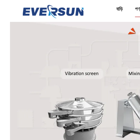
বাড়ি
পণ