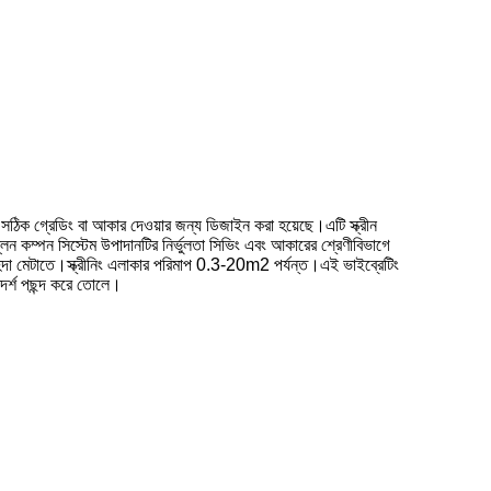
িক গ্রেডিং বা আকার দেওয়ার জন্য ডিজাইন করা হয়েছে।এটি স্ক্রীন
লেন কম্পন সিস্টেম উপাদানটির নির্ভুলতা সিভিং এবং আকারের শ্রেণীবিভাগে
দা মেটাতে।স্ক্রীনিং এলাকার পরিমাপ 0.3-20m2 পর্যন্ত।এই ভাইব্রেটিং
আদর্শ পছন্দ করে তোলে।