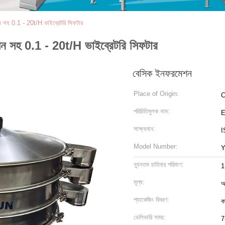
ীন সহ 0.1 - 20t/H ভাইব্রেটরি সিফটার
রীন সহ 0.1 - 20t/H ভাইব্রেটরি সিফটার
বেসিক ইনফরমেশন
Place of Origin:
C
পরিচিতিমুলক নাম:
সাক্ষ্যদান:
I
Model Number:
ন্যূনতম চাহিদার পরিমাণ:
1
মূল্য:
আ
প্যাকেজিং বিবরণ:
ক
ডেলিভারি সময়:
7