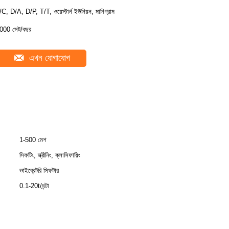
/C, D/A, D/P, T/T, ওয়েস্টার্ন ইউনিয়ন, মানিগ্রাম
000 সেট/বছর
এখন যোগাযোগ
1-500 মেশ
সিফটিং, স্ক্রীনিং, ক্লাসিফায়িং
ভাইব্রেটরি সিফটার
0.1-20t/ঘন্টা