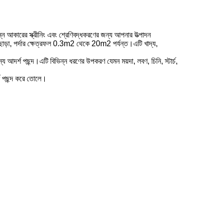
্ন আকারের স্ক্রীনিং এবং শ্রেণিবদ্ধকরণের জন্য আপনার উত্পাদন
াড়া, পর্দার ক্ষেত্রফল 0.3m2 থেকে 20m2 পর্যন্ত।এটি খাদ্য,
য আদর্শ পছন্দ।এটি বিভিন্ন ধরণের উপকরণ যেমন ময়দা, লবণ, চিনি, স্টার্চ,
্শ পছন্দ করে তোলে।