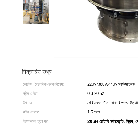
বিস্তারিত তথ্য
ভোল্টেজ, বৈদ্যুতিক একক বিশেষ:
220V/380V/440V/কাস্টমাইজড
স্ক্রীন এরিয়া:
0.3-20m2
উপাদান:
স্টেইনলেস স্টীল, কার্বন ইস্পাত, ইত্যাদ
স্ক্রীন লেয়ার:
1-5 স্তর
বিশেষভাবে তুলে ধরা:
20t/H রোটারি ভাইব্রেটিং স্ক্রিন
গ
,