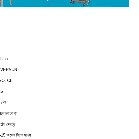
hina
EVERSUN
SO, CE
YS
 সেট
লোচনাযোগ্য
াঠের ক্ষেত্রে
-15 কাজের দিনের মধ্যে