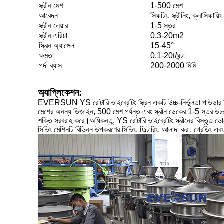
স্ক্রীন মেশ
1-500 মেশ
আবেদন
সিফটিং, স্ক্রীনিং, ক্লাসিফায়িং
স্ক্রীন লেয়ার
1-5 স্তর
স্ক্রীন এরিয়া
0.3-20m2
স্ক্রিন অ্যাঙ্গেল
15-45°
ক্ষমতা
0.1-20t/ঘন্টা
পর্দা ব্যাস
200-2000 মিমি
অ্যাপ্লিকেশন:
EVERSUN YS রোটারি ভাইব্রেটিং স্ক্রিন একটি উচ্চ-নির্ভুলতা পাউডার স
মেশের অনন্য ডিজাইন, 500 মেশ পর্যন্ত এবং স্ক্রীন ডেকের 1-5 স্তর উচ্চ ক
শক্তি সরবরাহ করে।অধিকন্তু, YS রোটারি ভাইব্রেটিং স্ক্রীনের বিস্তৃত
সিভিং মেশিনটি বিভিন্ন উপকরণের সিভিং, ফিল্টারিং, আলাদা করা, গ্রেডিং এ