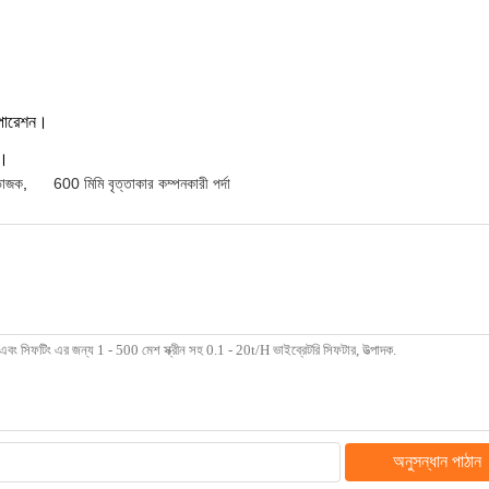
অপারেশন।
ত।
িভাজক
,
600 মিমি বৃত্তাকার কম্পনকারী পর্দা
অনুসন্ধান পাঠান