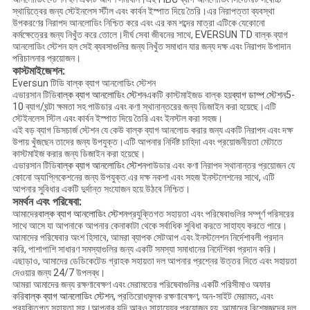
স্থায়িত্বের জন্য স্টেইনলেস স্টীল এবং কার্বন ইস্পাত দিয়ে তৈরি।এর নিরাপত্তা ব্যবস্থা
উপকরণের নিরাপদ আনলোডিং নিশ্চিত করে এবং এর কম শব্দের মাত্রা এটিকে যেকোনো
কর্মক্ষেত্রের জন্য নিখুঁত করে তোলে।দীর্ঘ সেবা জীবনের সাথে, EVERSUN TD বাল্ক ব্যাগ
আনলোডিং স্টেশন হল সেই ব্যবসাগুলির জন্য নিখুঁত সমাধান যার জন্য দক্ষ এবং নিরাপদ উপাদান
পরিচালনার প্রয়োজন।
কাস্টমাইজেশন:
Eversun টিডি বাল্ক ব্যাগ আনলোডিং স্টেশন
এভারসান টিডি
বাল্ক ব্যাগ আনলোডিং স্টেশন
একটি কাস্টমাইজড বাল্ক হয়
ব্যাগ ডাম্প স্টেশন
5-
10 ব্যাগ/ঘন্টা ক্ষমতা সহ পাউডার এবং কণা স্থানান্তরের জন্য ডিজাইন করা হয়েছে।এটি
স্টেইনলেস স্টিল এবং কার্বন ইস্পাত দিয়ে তৈরি এবং ইনস্টল করা সহজ।
এই বড় ব্যাগ ডিসচার্জ স্টেশন যে কেউ বাল্ক ব্যাগ আনলোড করার জন্য একটি নিরাপদ এবং দক্ষ
উপায় খুঁজছেন তাদের জন্য উপযুক্ত।এটি আপনার নির্দিষ্ট চাহিদা এবং প্রয়োজনীয়তা মেটাতে
কাস্টমাইজ করার জন্য ডিজাইন করা হয়েছে।
এভারসান টিডি
বাল্ক ব্যাগ আনলোডিং স্টেশন
পাউডার এবং কণা নিরাপদ স্থানান্তর প্রয়োজন যে
কোনো অ্যাপ্লিকেশনের জন্য উপযুক্ত.এর দক্ষ নকশা এবং সহজ ইনস্টলেশনের সাথে, এটি
আপনার সুবিধার একটি দুর্দান্ত সংযোজন হয়ে উঠবে নিশ্চিত।
সমর্থন এবং পরিষেবা:
আমাদের
বাল্ক ব্যাগ আনলোডিং স্টেশন
প্রযুক্তিগত সহায়তা এবং পরিষেবাগুলির সম্পূর্ণ পরিসরের
সাথে আসে যা আপনাকে আপনার কেনাকাটা থেকে সর্বাধিক সুবিধা করতে সাহায্য করতে পারে।
আমাদের পরিষেবার অংশ হিসাবে, আমরা ব্যাপক সেটআপ এবং ইনস্টলেশন নির্দেশাবলী প্রদান
করি, পাশাপাশি সাধারণ সমস্যাগুলির জন্য একটি সমস্যা সমাধানের নির্দেশিকা প্রদান করি।
এছাড়াও, আমাদের ডেডিকেটেড গ্রাহক সহায়তা দল আপনার প্রশ্নের উত্তর দিতে এবং সহায়তা
দেওয়ার জন্য 24/7 উপলব্ধ।
আমরা আমাদের জন্য রক্ষণাবেক্ষণ এবং মেরামতের পরিষেবাগুলির একটি পরিসীমাও অফার
করি
বাল্ক ব্যাগ আনলোডিং স্টেশন
, প্রতিরোধমূলক রক্ষণাবেক্ষণ, অন-সাইট মেরামত, এবং
প্রযুক্তিগত সহায়তা সহ।আপনার যদি আরও সাহায্যের প্রয়োজন হয়, আমাদের বিশেষজ্ঞদের দল