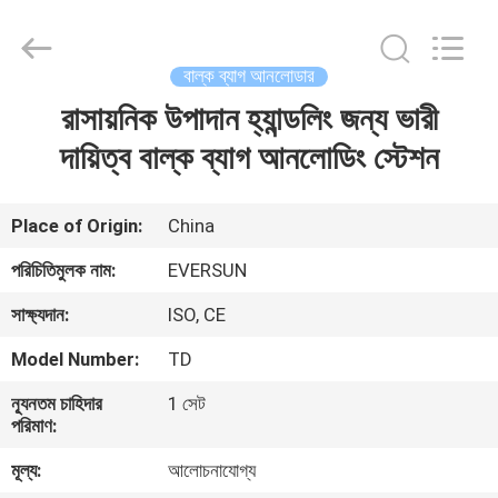
EVERSUN
Machinery
(Henan)
Co.,
Ltd.
বাল্ক ব্যাগ আনলোডার
All
Rights
Reserved.
রাসায়নিক উপাদান হ্যান্ডলিং জন্য ভারী
বাড়ি
দায়িত্ব বাল্ক ব্যাগ আনলোডিং স্টেশন
পণ্য
Place of Origin:
China
VR
পরিচিতিমুলক নাম:
EVERSUN
প্রদর্শন
সাক্ষ্যদান:
ISO, CE
Model Number:
TD
আমাদের
সম্পর্কে
ন্যূনতম চাহিদার
1 সেট
পরিমাণ:
মূল্য:
আলোচনাযোগ্য
কারখানা