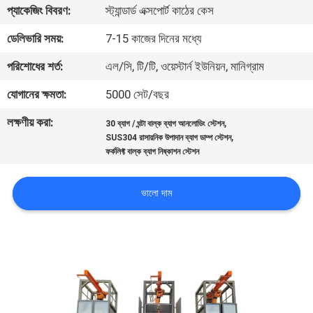
ভ্রমণ
প্যাকেজিং বিবরণ:
স্ট্যান্ডার্ড এক্সপোর্ট কাঠের কেস
ডেলিভারি সময়:
7-15 কাজের দিনের মধ্যে
মান
পরিশোধের শর্ত:
এল/সি, টি/টি, ওয়েস্টার্ন ইউনিয়ন, মানিগ্রাম
নিয়ন্ত্রণ
যোগানের ক্ষমতা:
5000 সেট/বছর
লক্ষণীয় করা:
,
যোগাযোগ
30 ব্যাগ / ঘন্টা বাল্ক ব্যাগ আনলোডিং স্টেশন
,
SUS304 রাসায়নিক উপাদান ব্যাগ ডাম্প স্টেশন
করুন
ফর্কলিফ্ট বাল্ক ব্যাগ নিষ্কাশন স্টেশন
ভালো দাম
উদ্ধৃতির
জন্য
আবেদন
সাইটম্যাপ