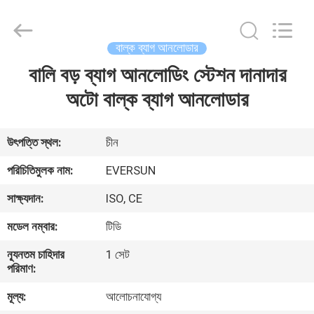
EVERSUN
Machinery
(Henan)
Co.,
Ltd.
বাল্ক ব্যাগ আনলোডার
All
Rights
Reserved.
বালি বড় ব্যাগ আনলোডিং স্টেশন দানাদার
বাড়ি
অটো বাল্ক ব্যাগ আনলোডার
পণ্য
উৎপত্তি স্থল:
চীন
VR
পরিচিতিমুলক নাম:
EVERSUN
প্রদর্শন
সাক্ষ্যদান:
ISO, CE
মডেল নম্বার:
টিডি
আমাদের
সম্পর্কে
ন্যূনতম চাহিদার
1 সেট
পরিমাণ:
মূল্য:
আলোচনাযোগ্য
কারখানা