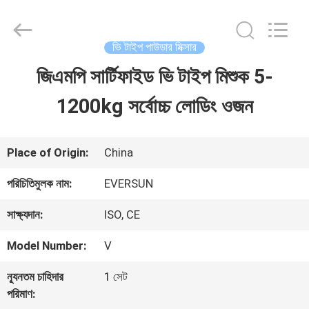
EVERSUN
Machinery
(Henan)
Co.,
ভি টাইপ পাউডার মিক্সার
Ltd.
All
জিএমপি সার্টিফাইড ভি টাইপ মিশুক 5-
বাড়ি
Rights
Reserved.
1200kg সর্বোচ্চ লোডিং ওজন
পণ্য
Place of Origin:
China
VR
পরিচিতিমুলক নাম:
EVERSUN
প্রদর্শন
সাক্ষ্যদান:
ISO, CE
Model Number:
V
আমাদের
ন্যূনতম চাহিদার
1 সেট
সম্পর্কে
পরিমাণ: