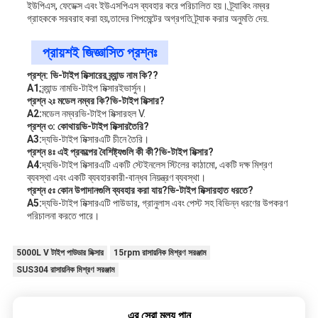
ইউপিএস, ফেডেক্স এবং ইউএসপিএস ব্যবহার করে পরিচালিত হয়। ট্র্যাকিং নম্বর
গ্রাহককে সরবরাহ করা হয়,তাদের শিপমেন্টের অগ্রগতি ট্র্যাক করার অনুমতি দেয়.
প্রায়শই জিজ্ঞাসিত প্রশ্নঃ
প্রশ্ন: ভি-টাইপ মিক্সারের ব্র্যান্ড নাম কি?
?
A1:
ব্র্যান্ড নাম
ভি-টাইপ মিক্সার
ইভার্সুন।
প্রশ্ন ২ঃ মডেল নম্বর কি?
ভি-টাইপ মিক্সার
?
A2:
মডেল নম্বর
ভি-টাইপ মিক্সার
হল V.
প্রশ্ন ৩: কোথায়
ভি-টাইপ মিক্সার
তৈরি?
A3:
দ্য
ভি-টাইপ মিক্সার
এটি চীনে তৈরি।
প্রশ্ন ৪ঃ এই প্রকল্পের বৈশিষ্ট্যগুলি কী কী?
ভি-টাইপ মিক্সার
?
A4:
দ্য
ভি-টাইপ মিক্সার
এটি একটি স্টেইনলেস স্টিলের কাঠামো, একটি দক্ষ মিশ্রণ
ব্যবস্থা এবং একটি ব্যবহারকারী-বান্ধব নিয়ন্ত্রণ ব্যবস্থা।
প্রশ্ন ৫ঃ কোন উপাদানগুলি ব্যবহার করা যায়?
ভি-টাইপ মিক্সার
হাত ধরতে?
A5:
দ্য
ভি-টাইপ মিক্সার
এটি পাউডার, গ্রানুলাস এবং পেস্ট সহ বিভিন্ন ধরণের উপকরণ
পরিচালনা করতে পারে।
5000L V টাইপ পাউডার মিক্সার
15rpm রাসায়নিক মিশ্রণ সরঞ্জাম
SUS304 রাসায়নিক মিশ্রণ সরঞ্জাম
এর সেরা মূল্য পান