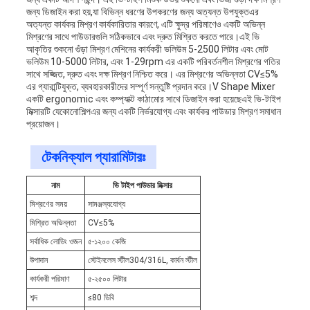
জন্য ডিজাইন করা হয়,যা বিভিন্ন ধরণের উপকরণের জন্য অত্যন্ত উপযুক্তএর
অত্যন্ত কার্যকর মিশ্রণ কার্যকারিতার কারণে, এটি ক্ষুদ্র পরিমাণেও একটি অভিন্ন
মিশ্রণের সাথে পাউডারগুলি সঠিকভাবে এবং দ্রুত মিশ্রিত করতে পারে।এই ভি
আকৃতির শুকনো গুঁড়া মিশ্রণ মেশিনের কার্যকরী ভলিউম 5-2500 লিটার এবং মোট
ভলিউম 10-5000 লিটার, এবং 1-29rpm এর একটি পরিবর্তনশীল মিশ্রণের গতির
সাথে সজ্জিত, দ্রুত এবং দক্ষ মিশ্রণ নিশ্চিত করে। এর মিশ্রণের অভিন্নতা CV≤5%
এর গ্যারান্টিযুক্ত, ব্যবহারকারীদের সম্পূর্ণ সন্তুষ্টি প্রদান করে।V Shape Mixer
একটি ergonomic এবং কম্প্যাক্ট কাঠামোর সাথে ডিজাইন করা হয়েছেএই ভি-টাইপ
মিক্সারটি যেকোনো
শিল্প
এর জন্য একটি নির্ভরযোগ্য এবং কার্যকর পাউডার মিশ্রণ সমাধান
প্রয়োজন।
টেকনিক্যাল প্যারামিটারঃ
নাম
ভি টাইপ পাউডার মিক্সার
মিশ্রণের সময়
সামঞ্জস্যযোগ্য
মিশ্রিত অভিন্নতা
CV≤5%
সর্বাধিক লোডিং ওজন
৫-১২০০ কেজি
উপাদান
স্টেইনলেস স্টীল304/316L, কার্বন স্টীল
কার্যকরী পরিমাণ
৫-২৫০০ লিটার
শব্দ
≤80 ডিবি