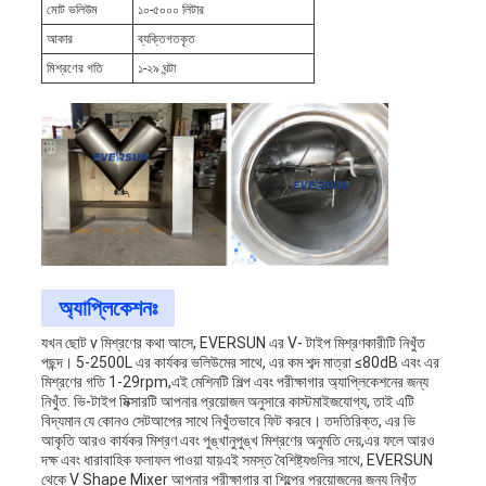
মোট ভলিউম
১০-৫০০০ লিটার
আকার
ব্যক্তিগতকৃত
মিশ্রণের গতি
১-২৯ ঘন্টা
অ্যাপ্লিকেশনঃ
যখন ছোট v মিশ্রণের কথা আসে, EVERSUN এর V- টাইপ মিশ্রণকারীটি নিখুঁত
পছন্দ। 5-2500L এর কার্যকর ভলিউমের সাথে, এর কম শব্দ মাত্রা ≤80dB এবং এর
মিশ্রণের গতি 1-29rpm,এই মেশিনটি শিল্প এবং পরীক্ষাগার অ্যাপ্লিকেশনের জন্য
নিখুঁত. ভি-টাইপ মিক্সারটি আপনার প্রয়োজন অনুসারে কাস্টমাইজযোগ্য, তাই এটি
বিদ্যমান যে কোনও সেটআপের সাথে নিখুঁতভাবে ফিট করবে। তদতিরিক্ত, এর ভি
আকৃতি আরও কার্যকর মিশ্রণ এবং পুঙ্খানুপুঙ্খ মিশ্রণের অনুমতি দেয়,এর ফলে আরও
দক্ষ এবং ধারাবাহিক ফলাফল পাওয়া যায়এই সমস্ত বৈশিষ্ট্যগুলির সাথে, EVERSUN
থেকে V Shape Mixer আপনার পরীক্ষাগার বা শিল্পের প্রয়োজনের জন্য নিখুঁত