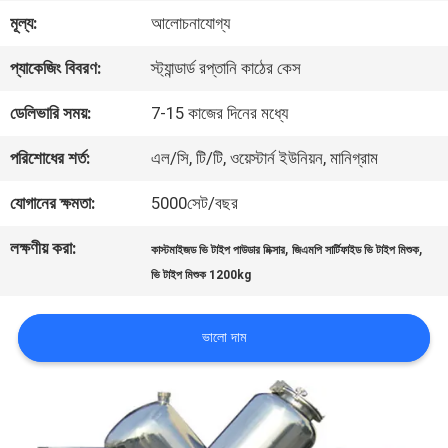
মূল্য:
আলোচনাযোগ্য
কারখানা
প্যাকেজিং বিবরণ:
স্ট্যান্ডার্ড রপ্তানি কাঠের কেস
ভ্রমণ
ডেলিভারি সময়:
7-15 কাজের দিনের মধ্যে
মান
পরিশোধের শর্ত:
এল/সি, টি/টি, ওয়েস্টার্ন ইউনিয়ন, মানিগ্রাম
নিয়ন্ত্রণ
যোগানের ক্ষমতা:
5000সেট/বছর
লক্ষণীয় করা:
,
,
কাস্টমাইজড ভি টাইপ পাউডার মিক্সার
জিএমপি সার্টিফাইড ভি টাইপ মিশুক
যোগাযোগ
ভি টাইপ মিশুক 1200kg
করুন
ভালো দাম
উদ্ধৃতির
জন্য