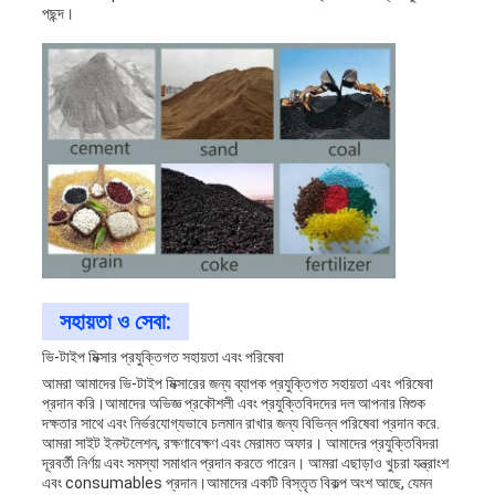
পছন্দ।
সহায়তা ও সেবা:
ভি-টাইপ মিক্সার প্রযুক্তিগত সহায়তা এবং পরিষেবা
আমরা আমাদের ভি-টাইপ মিক্সারের জন্য ব্যাপক প্রযুক্তিগত সহায়তা এবং পরিষেবা
প্রদান করি।আমাদের অভিজ্ঞ প্রকৌশলী এবং প্রযুক্তিবিদদের দল আপনার মিশুক
দক্ষতার সাথে এবং নির্ভরযোগ্যভাবে চলমান রাখার জন্য বিভিন্ন পরিষেবা প্রদান করে.
আমরা সাইট ইনস্টলেশন, রক্ষণাবেক্ষণ এবং মেরামত অফার। আমাদের প্রযুক্তিবিদরা
দূরবর্তী নির্ণয় এবং সমস্যা সমাধান প্রদান করতে পারেন। আমরা এছাড়াও খুচরা যন্ত্রাংশ
এবং consumables প্রদান।আমাদের একটি বিস্তৃত বিকল্প অংশ আছে, যেমন