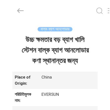
EVERSUN
Machinery
(Henan)
Co.,
Ltd.
All
Rights
বাল্ক ব্যাগ আনলোডার
Reserved.
বাড়ি
উচ্চ ক্ষমতার বড় ব্যাগ খালি
স্টেশন বাল্ক ব্যাগ আনলোডার
কণা স্থানান্তর জন্য
পণ্য
Place of
China
Origin:
VR
পরিচিতিমুলক
EVERSUN
নাম:
প্রদর্শন