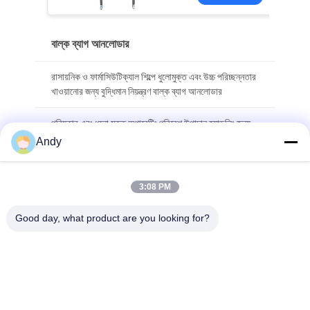
বাল্ক ব্যাগ আনলোডার
রাসায়নিক ও ফার্মাসিউটিক্যাল শিল্পে ধুলোমুক্ত এবং উচ্চ পরিচ্ছন্নতার
খাওয়ানোর জন্য বুদ্ধিমান নিয়ন্ত্রণ বাল্ক ব্যাগ আনলোডার
পরিষ্কার এবং ধুলো মুক্ত অপারেটিং পরিবেশ উপাদান হ্যান্ডলিং জন্য
অত্যন্ত বিশেষীকৃত বাল্ক ব্যাগ আনলোডার
Andy
দ্রুত স্ক্রিনিং এবং ডাস্ট নিয়ন্ত্রণের জন্য বাল্ক ব্যাগ আনলোডার যা
ডাস্ট-ফ্রি ফিডিং স্টেশন এবং সরাসরি ডিসচার্জ স্ক্রিনকে একত্রিত
3:08 PM
করে
Good day, what product are you looking for?
সব