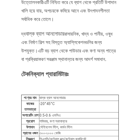
উত্তোলনকারীএটি নিশ্চিত করে যে ব্যাগ থেকে প্রতিটি উপাদান
খালি হয়ে যায়, অপচয়কে কমিয়ে আনে এবং উৎপাদনশীলতা
সর্বাধিক করে তোলে।
বাল্ক ব্যাগ আনলোডার
দ্য
রাসায়নিক, খাদ্য ও পানীয়, ওষুধ
এবং নির্মাণ শিল্প সহ বিস্তৃত অ্যাপ্লিকেশনগুলির জন্য
উপযুক্ত।এটি বড় ব্যাগ থেকে পাউডার এবং কণা অন্য পাত্রে
বা প্রক্রিয়াকরণ সরঞ্জাম স্থানান্তর জন্য আদর্শ সমাধান.
টেকনিক্যাল প্যারামিটারঃ
পণ্যের নাম
বাল্ক ব্যাগ আনলোডার
কাজের
-20°45°C
তাপমাত্রা
অপারেটিং চাপ
0.5-0.6 এমপিএ
প্রয়োগ
পাউডার, কণা স্থানান্তর
উপাদান
স্টেইনলেস স্টিল, কার্বন স্টিল
স্রাবের ওজন
৩০০-২০০০ কেজি
নিয়ন্ত্রণ
পিএলসি/কন্ট্রোল বক্স/কন্ট্রোল ক্যাবিনেট