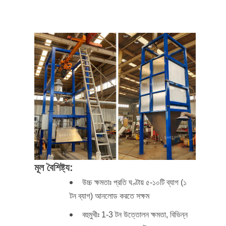
মূল বৈশিষ্ট্য:
উচ্চ ক্ষমতাঃ প্রতি ঘণ্টায় ৫-১০টি ব্যাগ (১
টন ব্যাগ) আনলোড করতে সক্ষম
বহুমুখীঃ 1-3 টন উত্তোলন ক্ষমতা, বিভিন্ন