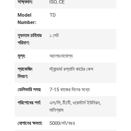
সাক্ষ্যদান:
ISO, CE
Model
TD
Number:
আমাদের
ন্যূনতম চাহিদার
১ সেট
সম্পর্কে
পরিমাণ:
মূল্য:
আলোচনাযোগ্য
প্যাকেজিং
স্ট্যান্ডার্ড রপ্তানি কাঠের কেস
কারখানা
বিবরণ:
ভ্রমণ
ডেলিভারি সময়:
7-15 কাজের দিনের মধ্যে
পরিশোধের শর্ত:
এল/সি, টি/টি, ওয়েস্টার্ন ইউনিয়ন,
মানিগ্রাম
মান
যোগানের ক্ষমতা:
5000সেট/বছর