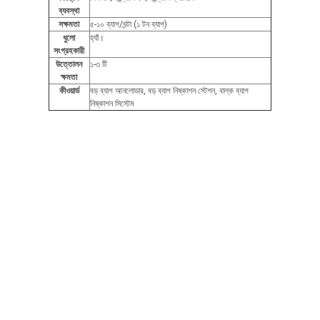
ব্যবস্থা
সক্ষমতা
৫-১০ ব্যাগ/ঘন্টা (১ টন ব্যাগ)
ধুলো
হ্যাঁ।
সংগ্রহকারী
উত্তোলন
১-৩ টি
ক্ষমতা
কীওয়ার্ড
বড় ব্যাগ আনলোডার, বড় ব্যাগ নিষ্কাশন স্টেশন, বাল্ক ব্যাগ
নিষ্কাশন সিস্টেম