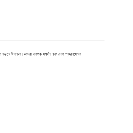
তা করতে উপলব্ধ।আমরা ব্যাপক সমর্থন এবং সেবা প্রদানযেমনঃ