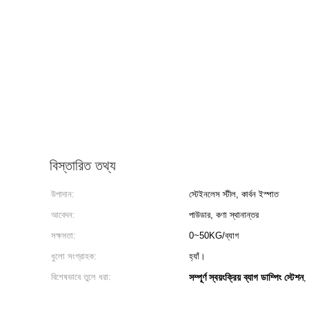
বিস্তারিত তথ্য
উপাদান:
স্টেইনলেস স্টীল, কার্বন ইস্পাত
আবেদন:
পাউডার, কণা স্থানান্তর
সক্ষমতা:
0~50KG/ব্যাগ
ধুলো সংগ্রাহক:
হ্যাঁ।
বিশেষভাবে তুলে ধরা:
সম্পূর্ণ স্বয়ংক্রিয় ব্যাগ ডাম্পিং স্টেশন
,