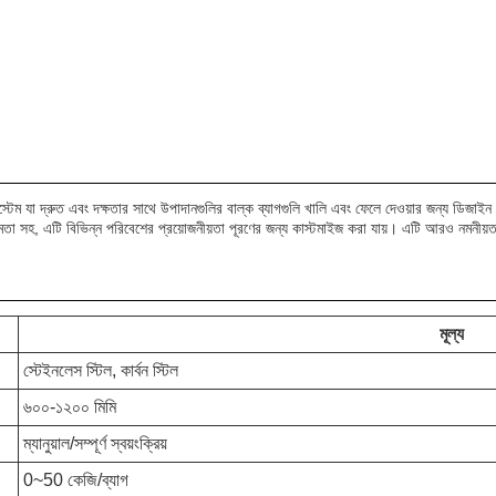
্টেম যা দ্রুত এবং দক্ষতার সাথে উপাদানগুলির বাল্ক ব্যাগগুলি খালি এবং ফেলে দেওয়ার জন্য ডিজাইন 
ষমতা সহ, এটি বিভিন্ন পরিবেশের প্রয়োজনীয়তা পূরণের জন্য কাস্টমাইজ করা যায়। এটি আরও নমনীয়তার
মূল্য
স্টেইনলেস স্টিল, কার্বন স্টিল
৬০০-১২০০ মিমি
ম্যানুয়াল/সম্পূর্ণ স্বয়ংক্রিয়
0~50 কেজি/ব্যাগ