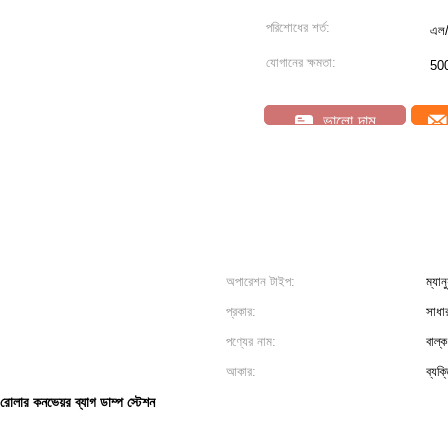
পরিশোধের শর্ত:
এল/স
যোগানের ক্ষমতা:
500
ভালো দাম
অপারেশন টাইপ:
ম্যানু
প্রকার:
সাধা
পণ্যের নাম:
বাল্
আকার:
ব্যক
রোলার কনভেয়র ব্যাগ ডাম্প স্টেশন