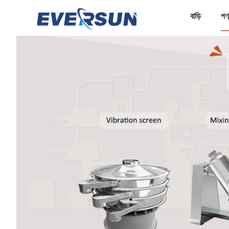
বাড়ি
পণ