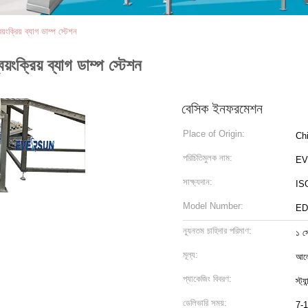
়ংক্রিয় ব্যাগ ডাম্প স্টেশন
়ংক্রিয় ব্যাগ ডাম্প স্টেশন
বেসিক ইনফরমেশন
Place of Origin:
Ch
পরিচিতিমুলক নাম:
EV
সাক্ষ্যদান:
IS
Model Number:
ED
ন্যূনতম চাহিদার পরিমাণ:
১ স
মূল্য:
আলো
প্যাকেজিং বিবরণ:
স্ট্
ডেলিভারি সময়:
7-1