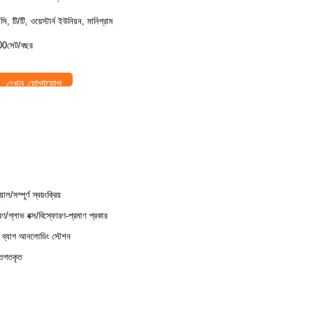
ি, টি/টি, ওয়েস্টার্ন ইউনিয়ন, মানিগ্রাম
0সেট/বছর
এখন যোগাযোগ
য়াল/সম্পূর্ণ স্বয়ংক্রিয়
রণ/গ্লাভ বক্স/বিস্ফোরণ-প্রমাণ প্রকার
ক ব্যাগ আনলোডিং স্টেশন
্তিগতকৃত