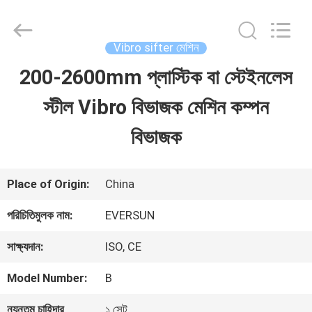
EVERSUN
Machinery
(Henan)
Co.,
Vibro sifter মেশিন
Ltd.
All
200-2600mm প্লাস্টিক বা স্টেইনলেস
বাড়ি
Rights
Reserved.
স্টীল Vibro বিভাজক মেশিন কম্পন
পণ্য
বিভাজক
VR
Place of Origin:
China
প্রদর্শন
পরিচিতিমুলক নাম:
EVERSUN
সাক্ষ্যদান:
ISO, CE
আমাদের
Model Number:
B
সম্পর্কে
ন্যূনতম চাহিদার
১ সেট