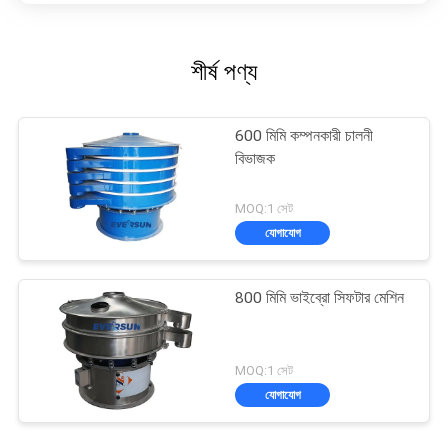
শীর্ষ পণ্য
600 মিমি কম্পনকারী চালনী
বিভাজক
MOQ:1 সেট
যোগাযোগ
800 মিমি ভাইব্রো সিফটার মেশিন
MOQ:1 সেট
যোগাযোগ