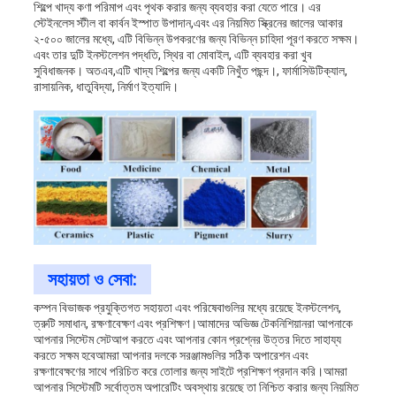
শিল্পে খাদ্য কণা পরিমাপ এবং পৃথক করার জন্য ব্যবহার করা যেতে পারে। এর
স্টেইনলেস স্টীল বা কার্বন ইস্পাত উপাদান,এবং এর নিয়মিত স্ক্রিনের জালের আকার
২-৫০০ জালের মধ্যে, এটি বিভিন্ন উপকরণের জন্য বিভিন্ন চাহিদা পূরণ করতে সক্ষম।
এবং তার দুটি ইনস্টলেশন পদ্ধতি, স্থির বা মোবাইল, এটি ব্যবহার করা খুব
সুবিধাজনক। অতএব,এটি খাদ্য শিল্পের জন্য একটি নিখুঁত পছন্দ।, ফার্মাসিউটিক্যাল,
রাসায়নিক, ধাতুবিদ্যা, নির্মাণ ইত্যাদি।
সহায়তা ও সেবা:
কম্পন বিভাজক প্রযুক্তিগত সহায়তা এবং পরিষেবাগুলির মধ্যে রয়েছে ইনস্টলেশন,
ত্রুটি সমাধান, রক্ষণাবেক্ষণ এবং প্রশিক্ষণ।আমাদের অভিজ্ঞ টেকনিশিয়ানরা আপনাকে
আপনার সিস্টেম সেটআপ করতে এবং আপনার কোন প্রশ্নের উত্তর দিতে সাহায্য
করতে সক্ষম হবেআমরা আপনার দলকে সরঞ্জামগুলির সঠিক অপারেশন এবং
রক্ষণাবেক্ষণের সাথে পরিচিত করে তোলার জন্য সাইটে প্রশিক্ষণ প্রদান করি।আমরা
আপনার সিস্টেমটি সর্বোত্তম অপারেটিং অবস্থায় রয়েছে তা নিশ্চিত করার জন্য নিয়মিত