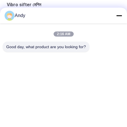
Vibro sifter মেশিন
Andy
High-Frequency Screen for Fine Material Processing in Mining
and Building Materials
2:16 AM
সূক্ষ্ম কণা শ্রেণীবিভাগের জন্য উচ্চ কম্পাঙ্ক সম্পন্ন স্ক্রিন ভাইব্রো সিফটার মেশিন
Good day, what product are you looking for?
সঠিক স্ক্রিনিংয়ের জন্য নিয়মিত কম্পন পরামিতি সহ উচ্চ ফ্রিকোয়েন্সি স্ক্রিন
সব
স্পন্দনশীল স্ক্রিনিং মেশিন
গিটারি স্ক্রিনিং মেশিন
টাম্বল স্ক্রিনিং মেশিন
বাল্ক ব্যাগ আনলোডার
ভ্যাকুয়াম কনভেয়র সিস্টেম
রিবন ব্লেন্ডার মেশিন