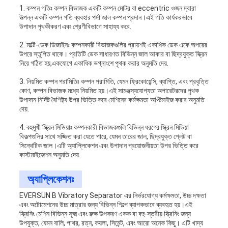
1. কম্পন গতিঃ কম্পন বিভাজক একটি কম্পন মোটর বা eccentric ওজন দ্বারা
উত্পন্ন একটি কম্পন গতি ব্যবহার পর্দা জাল কম্পন প্রদান।এই গতি কার্যকরভাবে
উপাদান পৃথকীকরণ এবং শ্রেণীবিভাগে সাহায্য করে.
2. মাল্টি-ডেক ডিজাইনঃ কম্পনকারী বিভাজকগুলির প্রায়শই একাধিক ডেক একে অপরের
উপরে স্তুপিত থাকে। প্রতিটি ডেক সাধারণত বিভিন্ন জাল আকার বা ছিদ্রযুক্ত স্ক্রিন
নিয়ে গঠিত হয়,একযোগে একাধিক ভগ্নাংশে পৃথক করার অনুমতি দেয়.
3. নিয়মিত কম্পন পরামিতিঃ কম্পন পরামিতি, যেমন ফ্রিকোয়েন্সি, ব্যাপ্তি, এবং প্রবৃত্তি
কোণ, কম্পন বিভাজক মধ্যে নিয়মিত হয়।এই সামঞ্জস্যযোগ্যতা অপারেটরদের পৃথক
উপাদান নির্দিষ্ট বৈশিষ্ট্য উপর ভিত্তি করে মেশিনের কর্মক্ষমতা অপ্টিমাইজ করার অনুমতি
দেয়.
4. বহুমুখী স্ক্রিন মিডিয়াঃ কম্পনকারী বিভাজকগুলি বিভিন্ন ধরণের স্ক্রিন মিডিয়া
বিকল্পগুলির সাথে সজ্জিত করা যেতে পারে, যেমন তারের জাল, ছিদ্রযুক্ত প্লেট বা
সিন্থেটিক জাল।এটি অ্যাপ্লিকেশন এবং উপাদান প্রয়োজনীয়তা উপর ভিত্তি করে
কাস্টমাইজেশন অনুমতি দেয়.
অ্যাপ্লিকেশনঃ
EVERSUN B Vibratory Separator এর নির্ভরযোগ্য কর্মক্ষমতা, উচ্চ দক্ষতা
এবং অটোমেশনের উচ্চ মাত্রার জন্য বিভিন্ন শিল্পে ব্যাপকভাবে ব্যবহৃত হয়।এই
স্ক্রিনিং মেশিন বিভিন্ন সূক্ষ্ম এবং রুক্ষ উপকরণ একক বা বহু-স্তরীয় স্ক্রিনিং জন্য
উপযুক্ত, যেমন বালি, পাথর, রত্ন, কয়লা, সিমেন্ট, এবং আরো অনেক কিছু। এটি খাদ্য