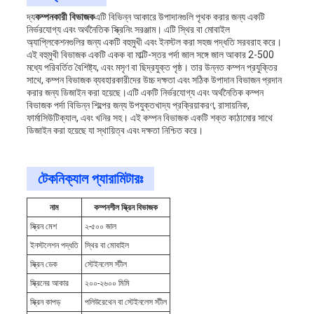
দ্য
কম্পনকারী বিভাজক
এটি বিভিন্ন আকারে উপাদানগুলি পৃথক করার জন্য একটি
নির্ভরযোগ্য এবং অর্থনৈতিক স্ক্রিনিং সরঞ্জাম। এটি স্থির বা মোবাইল
অ্যাপ্লিকেশনগুলির জন্য একটি বহুমুখী এবং ইনস্টল করা সহজ পদ্ধতি সরবরাহ করে।
এই বহুমুখী বিভাজক একটি একক বা মাল্টি-স্তর পর্দা জাল সঙ্গে জাল আকার 2-500
মধ্যে পরিবর্তিত বৈশিষ্ট্য, এবং মসৃণ বা ছিদ্রযুক্ত পৃষ্ঠ। তার উন্নত কম্পন প্রযুক্তির
সাথে, কম্পন বিভাজক ব্যবহারকারীদের উচ্চ দক্ষতা এবং সঠিক উপাদান বিভাজন প্রদান
করার জন্য ডিজাইন করা হয়েছে।এটি একটি নির্ভরযোগ্য এবং অর্থনৈতিক কম্পন
বিভাজক পর্দা বিভিন্ন শিল্পের জন্য উপযুক্তখাদ্য প্রক্রিয়াকরণ, রাসায়নিক,
ফার্মাসিউটিক্যাল, এবং খনির সহ। এই কম্পন বিভাজক একটি শক্ত কাঠামোর সাথে
ডিজাইন করা হয়েছে যা স্থায়িত্ব এবং দক্ষতা নিশ্চিত করে।
টেকনিক্যাল প্যারামিটারঃ
নাম
কম্পনশীল স্ক্রিন বিভাজক
স্ক্রিন মেশ
২-৫০০ জাল
ইনস্টলেশন পদ্ধতি
স্থির বা মোবাইল
স্ক্রিন ডেক
স্টেইনলেস স্টীল
স্ক্রিনের আকার
২০০-২৬০০ মিমি
স্ক্রিন কাপড়
পলিউরেথেন বা স্টেইনলেস স্টীল