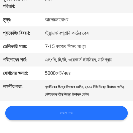
পরিমাণ:
কারখানা
মূল্য:
আলোচনাযোগ্য
ভ্রমণ
প্যাকেজিং বিবরণ:
স্ট্যান্ডার্ড রপ্তানি কাঠের কেস
মান
ডেলিভারি সময়:
7-15 কাজের দিনের মধ্যে
নিয়ন্ত্রণ
পরিশোধের শর্ত:
এল/সি, টি/টি, ওয়েস্টার্ন ইউনিয়ন, মানিগ্রাম
যোগানের ক্ষমতা:
5000সেট/বছর
যোগাযোগ
লক্ষণীয় করা:
,
,
প্লাস্টিকের ভিব্রো বিভাজক মেশিন
২৬০০ মিমি ভিব্রো বিভাজক মেশিন
করুন
স্টেইনলেস স্টীল ভিব্রো বিভাজক মেশিন
উদ্ধৃতির
ভালো দাম
জন্য