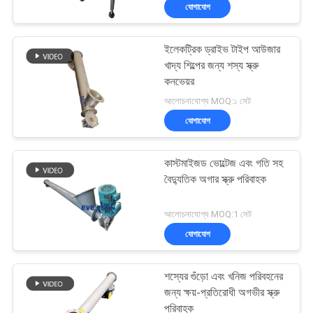
যোগাযোগ
ভ্রমণ
ইলেকট্রিক ড্রাইভ টাইপ আউজার
মান
খাদ্য শিল্পের জন্য শস্য স্ক্রু
নিয়ন্ত্রণ
কনভেয়র
আলোচনাযোগ্য MOQ:১ সেট
যোগাযোগ
যোগাযোগ
করুন
কাস্টমাইজড ভোল্টেজ এবং গতি সহ
বৈদ্যুতিক অগার স্ক্রু পরিবাহক
উদ্ধৃতির
আলোচনাযোগ্য MOQ:1 সেট
জন্য
যোগাযোগ
আবেদন
শস্যের গুঁড়ো এবং খনিজ পরিবহনের
সাইটম্যাপ
জন্য ক্ষয়-প্রতিরোধী অগভীর স্ক্রু
পরিবাহক