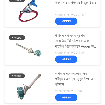
শস্য শোষণ মেশিন ছোট স্ক্রু ফিডার
আলোচনাযোগ্য MOQ:১ সেট
যোগাযোগ
উপাদান পরিবহন জন্য শস্য
রাসায়নিক নির্মাণ উপকরণ এবং
ধাতুশিল্প শিল্পে ব্যবহৃত Auger স্ক্রু
কনভেয়র
আলোচনাযোগ্য MOQ:1 সেট
যোগাযোগ
আউজার স্ক্রু কনভেয়র দিয়ে
পরিষ্কার এবং দূষণ মুক্ত উপাদান
পরিবহন
আলোচনাযোগ্য MOQ:1SET
যোগাযোগ