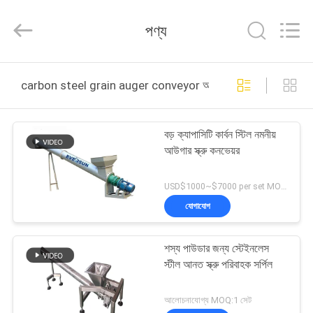
EVERSUN
Machinery
(Henan)
পণ্য
Co.,
Ltd.
All
Rights
Reserved.
বাড়ি
carbon steel grain auger conveyor অনলাইন উত্পাদন
পণ্য
বড় ক্যাপাসিটি কার্বন স্টিল নমনীয়
আউগার স্ক্রু কনভেয়র
VR
প্রদর্শন
USD$1000~$7000 per set MOQ:1 সেট
যোগাযোগ
আমাদের
শস্য পাউডার জন্য স্টেইনলেস
সম্পর্কে
স্টীল আনত স্ক্রু পরিবাহক সর্পিল
কারখানা
আলোচনাযোগ্য MOQ:1 সেট