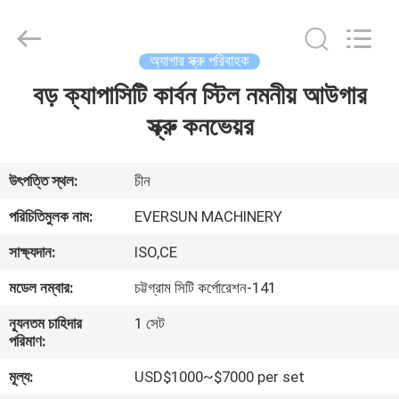
EVERSUN
Machinery
(Henan)
Co.,
Ltd.
অ্যাগার স্ক্রু পরিবাহক
All
Rights
Reserved.
বড় ক্যাপাসিটি কার্বন স্টিল নমনীয় আউগার
বাড়ি
স্ক্রু কনভেয়র
পণ্য
উৎপত্তি স্থল:
চীন
VR
পরিচিতিমুলক নাম:
EVERSUN MACHINERY
প্রদর্শন
সাক্ষ্যদান:
ISO,CE
মডেল নম্বার:
চট্টগ্রাম সিটি কর্পোরেশন-141
আমাদের
সম্পর্কে
ন্যূনতম চাহিদার
1 সেট
পরিমাণ:
মূল্য:
USD$1000~$7000 per set
কারখানা