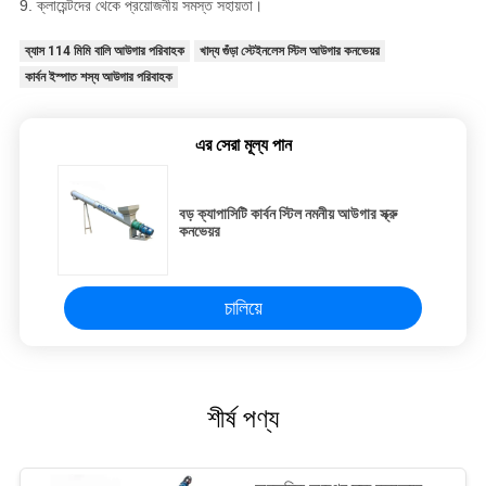
9. ক্লায়েন্টদের থেকে প্রয়োজনীয় সমস্ত সহায়তা।
ব্যাস 114 মিমি বালি আউগার পরিবাহক
খাদ্য গুঁড়া স্টেইনলেস স্টিল আউগার কনভেয়র
কার্বন ইস্পাত শস্য আউগার পরিবাহক
এর সেরা মূল্য পান
বড় ক্যাপাসিটি কার্বন স্টিল নমনীয় আউগার স্ক্রু
কনভেয়র
চালিয়ে
শীর্ষ পণ্য