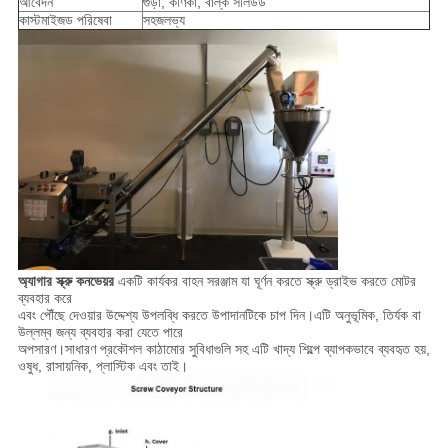
আবেদন
গুঁড়া, কণিকা, বাল্ক সলিউড
কাস্টমাইজড পরিষেবা
সহজলভ্য
অ্যাগার স্ক্রু কনভেয়র
একটি কার্যকর বাহন সরঞ্জাম যা ঘূর্ণন করতে স্ক্রু ড্রাইভ করতে মোটর
ব্যবহার করে
এবং পৌঁছে দেওয়ার উদ্দেশ্য উপলব্ধি করতে উপাদানটিকে চাপ দিন।এটি অনুভূমিক, তির্যক বা
উল্লম্ব জন্য ব্যবহার করা যেতে পারে
অপসারণ।সাধারণ প্রকৌশল কাঠামোর সুবিধাগুলি সহ এটি খাদ্য শিল্পে ব্যাপকভাবে ব্যবহৃত হয়,
ওষুধ, রাসায়নিক, প্লাস্টিক এবং তাই।