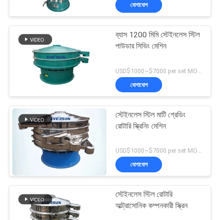
যোগাযোগ
ভ্রমণ
ব্যাস 1200 মিমি স্টেইনলেস স্টিল
মান
পাউডার সিভিং মেশিন
নিয়ন্ত্রণ
USD$1000~$7000 per set MOQ:1 সেট
যোগাযোগ
যোগাযোগ
করুন
স্টেইনলেস স্টিল মাটি গ্রেডিং
রোটারি স্ক্রিনিং মেশিন
উদ্ধৃতির
USD$1000~$7000 per set MOQ:1 সেট
জন্য
যোগাযোগ
আবেদন
স্টেইনলেস স্টিল রোটারি
সাইটম্যাপ
আল্ট্রাসোনিক কম্পনকারী স্ক্রিন