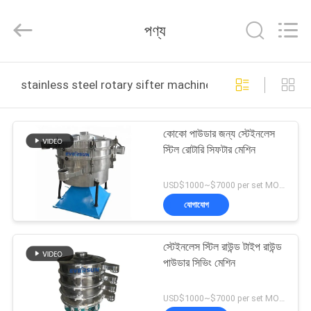
EVERSUN
Machinery
(Henan)
পণ্য
Co.,
Ltd.
All
Rights
Reserved.
বাড়ি
stainless steel rotary sifter machine অনলাইন উত্পাদন
পণ্য
কোকো পাউডার জন্য স্টেইনলেস
স্টিল রোটারি সিফটার মেশিন
VR
প্রদর্শন
USD$1000~$7000 per set MOQ:1 সেট
যোগাযোগ
আমাদের
স্টেইনলেস স্টিল রাউন্ড টাইপ রাউন্ড
সম্পর্কে
পাউডার সিভিং মেশিন
কারখানা
USD$1000~$7000 per set MOQ:1 সেট