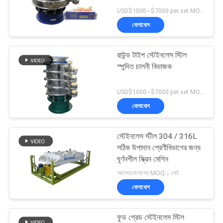
USD$1000~$7000 per set MOQ:1 সেট
গোপনীয়তা
যোগাযোগ
নীতি
রাউন্ড টাইপ স্টেইনলেস স্টিল
স্পন্দিত চালনী বিভাজক
USD$1000~$7000 per set MOQ:1 সেট
যোগাযোগ
স্টেইনলেস স্টীল 304 / 316L
সঠিক উপাদান শ্রেণীবিভাগের জন্য
ঘূর্ণনশীল স্ক্রিন মেশিন
আলোচনাযোগ্য MOQ:১ সেট
যোগাযোগ
ফুড গ্রেড স্টেইনলেস স্টিল