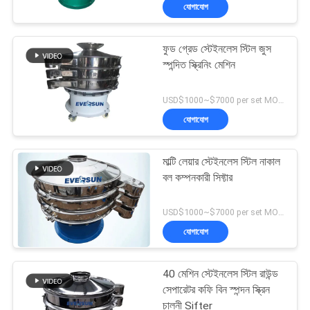
যোগাযোগ
ভ্রমণ
ফুড গ্রেড স্টেইনলেস স্টিল জুস
মান
স্পন্দিত স্ক্রিনিং মেশিন
নিয়ন্ত্রণ
USD$1000~$7000 per set MOQ:1 সেট
যোগাযোগ
যোগাযোগ
করুন
মাল্টি লেয়ার স্টেইনলেস স্টিল নাকাল
বল কম্পনকারী সিফ্টার
উদ্ধৃতির
USD$1000~$7000 per set MOQ:1 সেট
জন্য
যোগাযোগ
আবেদন
40 মেশিন স্টেইনলেস স্টিল রাউন্ড
সাইটম্যাপ
সেপারেটর কফি বিন স্পন্দন স্ক্রিন
চালনী Sifter