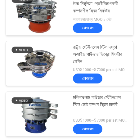
উচ্চ নির্ভুলতা শ্রেণীবিভাগকারী
কম্পনশীল স্ক্রিন সিফটার
আলোচনাযোগ্য MOQ:১ সেট
যোগাযোগ
রাউন্ড স্টেইনলেস স্টিল দস্তা
অক্সাইড পাউডার ভিব্রো সিফটার
মেশিন
USD$1000~$7000 per set MOQ:1 সেট
যোগাযোগ
মলিবডেনাম পাউডার স্টেইনলেস
স্টিল ছোট কম্পন স্ক্রিন চালনী
USD$1000~$7000 per set MOQ:1 সেট
যোগাযোগ