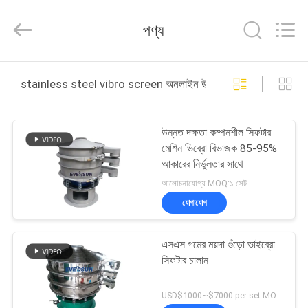
EVERSUN
Machinery
(Henan)
পণ্য
Co.,
Ltd.
All
Rights
Reserved.
বাড়ি
stainless steel vibro screen অনলাইন উত্পাদন
পণ্য
উন্নত দক্ষতা কম্পনশীল সিফটার
মেশিন ভিব্রো বিভাজক 85-95%
VR
আকারের নির্ভুলতার সাথে
প্রদর্শন
আলোচনাযোগ্য MOQ:১ সেট
যোগাযোগ
আমাদের
এসএস গমের ময়দা গুঁড়ো ভাইব্রো
সম্পর্কে
সিফটার চালান
কারখানা
USD$1000~$7000 per set MOQ:1 সেট